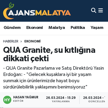
Asayiş
Malatya Nöbetçi Eczaneler
Gündem
Ekonomi
Malatya
Politika
Yaşam
Dünya
Malatya Hava Durumu
HABERLER
EKONOMI
Eğitim
Malatya Namaz Vakitleri
QUA Granite, su kıtlığına
Ekonomi
Malatya Trafik Yoğunluk Haritası
dikkati çekti
Gündem
TFF 3.Lig 2.Grup Puan Durumu ve Fikstür
- QUA Granite Pazarlama ve Satış Direktörü Yasin
Erdoğan: - "Gelecek kuşaklara iyi bir yaşam
Kadın
Tüm Manşetler
sunmak için ürünlerimizde hayat boyu
sürdürülebilirlik yaklaşımını benimsiyoruz"
Kültür & Sanat
Son Dakika Haberleri
HASAN YAĞMUR
26.03.2024 - 15:29
26.03.2024 - 16
EDITÖR
YAYINLANMA
GÜNCELLEME
Magazin
Haber Arşivi