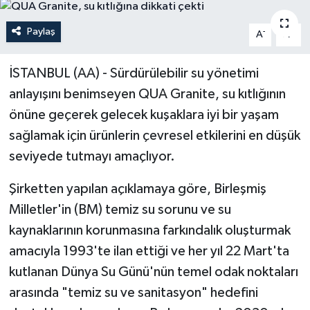
Politika
Paylaş
-
+
A
A
Sağlık
İSTANBUL (AA) - Sürdürülebilir su yönetimi
anlayışını benimseyen QUA Granite, su kıtlığının
Spor
önüne geçerek gelecek kuşaklara iyi bir yaşam
Teknoloji
sağlamak için ürünlerin çevresel etkilerini en düşük
seviyede tutmayı amaçlıyor.
Yaşam
Şirketten yapılan açıklamaya göre, Birleşmiş
Milletler'in (BM) temiz su sorunu ve su
kaynaklarının korunmasına farkındalık oluşturmak
amacıyla 1993'te ilan ettiği ve her yıl 22 Mart'ta
kutlanan Dünya Su Günü'nün temel odak noktaları
arasında "temiz su ve sanitasyon" hedefini