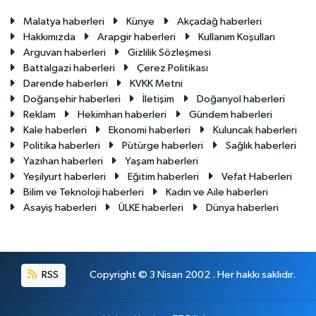
Malatya haberleri
Künye
Akçadağ haberleri
Hakkımızda
Arapgir haberleri
Kullanım Koşulları
Arguvan haberleri
Gizlilik Sözleşmesi
Battalgazi haberleri
Çerez Politikası
Darende haberleri
KVKK Metni
Doğanşehir haberleri
İletişim
Doğanyol haberleri
Reklam
Hekimhan haberleri
Gündem haberleri
Kale haberleri
Ekonomi haberleri
Kuluncak haberleri
Politika haberleri
Pütürge haberleri
Sağlık haberleri
Yazıhan haberleri
Yaşam haberleri
Yeşilyurt haberleri
Eğitim haberleri
Vefat Haberleri
Bilim ve Teknoloji haberleri
Kadın ve Aile haberleri
Asayiş haberleri
ÜLKE haberleri
Dünya haberleri
RSS
Copyright © 3 Nisan 2002 . Her hakkı saklıdır.