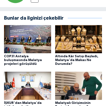
Bunlar da ilginizi çekebilir
COP31 Antalya
Altında Kâr Satışı Başladı,
buluşmasında Malatya
Malatya'da Makas Ne
projeleri görüşüldü
Durumda?
İŞKUR'dan Malatya'da
Malatyalı Girişimcinin