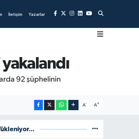
m
İletişim
Yazarlar
 yakalandı
larda 92 şüphelinin
-
+
A
A
ükleniyor...