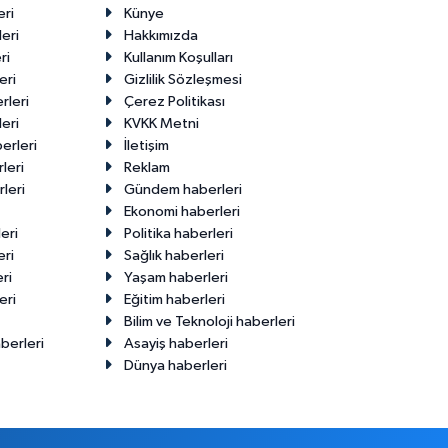
eri
Künye
eri
Hakkımızda
ri
Kullanım Koşulları
eri
Gizlilik Sözleşmesi
rleri
Çerez Politikası
eri
KVKK Metni
erleri
İletişim
leri
Reklam
leri
Gündem haberleri
Ekonomi haberleri
eri
Politika haberleri
eri
Sağlık haberleri
ri
Yaşam haberleri
eri
Eğitim haberleri
Bilim ve Teknoloji haberleri
berleri
Asayiş haberleri
Dünya haberleri