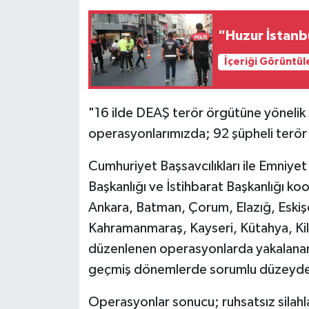
"Huzur İstanb
İçeriği Görüntül
"16 ilde DEAŞ terör örgütüne yönelik
operasyonlarımızda; 92 şüpheli terö
Cumhuriyet Başsavcılıkları ile Emniy
Başkanlığı ve İstihbarat Başkanlığı ko
Ankara, Batman, Çorum, Elazığ, Eskişe
Kahramanmaraş, Kayseri, Kütahya, Kil
düzenlenen operasyonlarda yakalanan 
geçmiş dönemlerde sorumlu düzeyde fa
Operasyonlar sonucu; ruhsatsız silahla