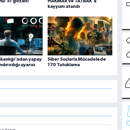
u: 51 gözaltı
HAKMAR ve TATBAK'a
kayyum atandı
akanlığı'ndan yapay
Siber Suçlarla Mücadelede
dırıcılığı uyarısı
170 Tutuklama