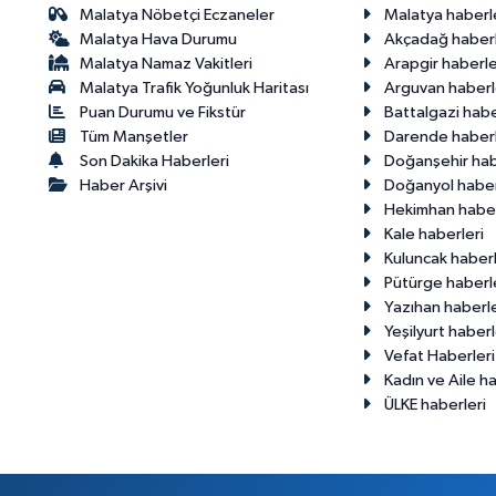
Malatya Nöbetçi Eczaneler
Malatya haberl
Malatya Hava Durumu
Akçadağ haberl
Malatya Namaz Vakitleri
Arapgir haberle
Malatya Trafik Yoğunluk Haritası
Arguvan haberl
Puan Durumu ve Fikstür
Battalgazi habe
Tüm Manşetler
Darende haberl
Son Dakika Haberleri
Doğanşehir hab
Haber Arşivi
Doğanyol haber
Hekimhan haber
Kale haberleri
Kuluncak haberl
Pütürge haberl
Yazıhan haberle
Yeşilyurt haberl
Vefat Haberleri
Kadın ve Aile ha
ÜLKE haberleri