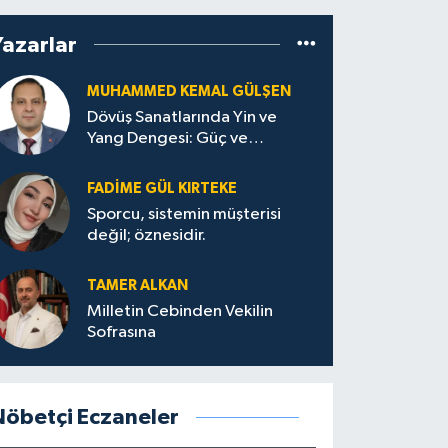
Yazarlar
MUHAMMED KEMAL GÜLŞEN
Dövüş Sanatlarında Yin ve
Yang Dengesi: Güç ve
Sakinliğin Uyumu
FADIME GÜL KIRTEKE
Sporcu, sistemin müşterisi
değil; öznesidir.
TAMER ALKAN
Milletin Cebinden Vekilin
Sofrasına
Nöbetçi Eczaneler