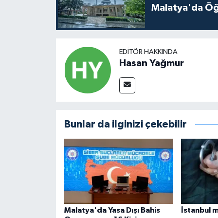
Malatya'da Öğ
EDITÖR HAKKINDA
Hasan Yağmur
Bunlar da ilginizi çekebilir
Malatya'da Yasa Dışı Bahis
İstanbul 