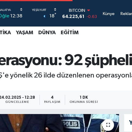
BITCOIN
64.225,61
-0.63
Künye
Rekla
DOLAR
°
18
Öğle
12:38
47,7143
0.16
EURO
TIKA
YAŞAM
DÜNYA
EĞITIM
55,0317
-0.02
STERLİN
64,2463
0.07
GRAM ALTIN
perasyonu: 92 şüpheli
6510.40
0.45
BİST100
13.799
70
DAİŞ'e yönelik 26 ilde düzenlenen operasyon
24.02.2025 - 12:28
4
1 DK
GÜNCELLEME
PAYLAŞIM
OKUNMA SÜRESI
Y