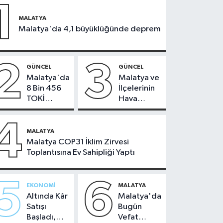
1
MALATYA
Malatya'da 4,1 büyüklüğünde deprem
2
3
GÜNCEL
GÜNCEL
Malatya'da
Malatya ve
8 Bin 456
İlçelerinin
TOKİ
Hava
Konutunun
Durumu -
Kurası
24
4
Bugün
Temmuz
MALATYA
Çekiliyor
2026
Malatya COP31 İklim Zirvesi
Toplantısına Ev Sahipliği Yaptı
5
6
EKONOMI
MALATYA
Altında Kâr
Malatya'da
Satışı
Bugün
Başladı,
Vefat