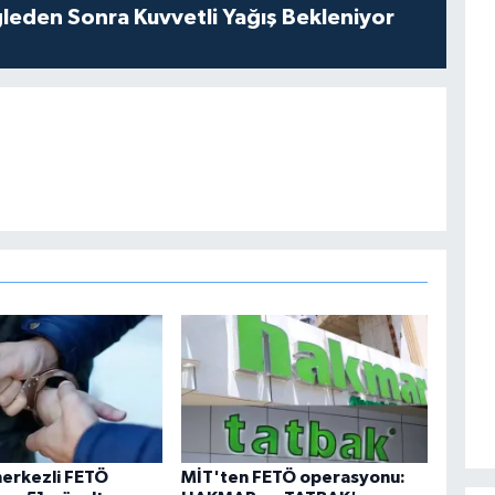
leden Sonra Kuvvetli Yağış Bekleniyor
merkezli FETÖ
MİT'ten FETÖ operasyonu: