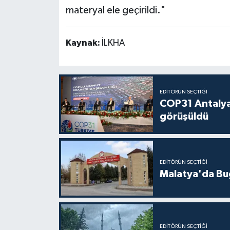
materyal ele geçirildi."
Kaynak:
İLKHA
EDITÖRÜN SEÇTIĞI
COP31 Antalya
görüşüldü
EDITÖRÜN SEÇTIĞI
Malatya'da Bu
EDITÖRÜN SEÇTIĞI