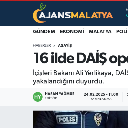
Asayiş
Malatya Nöbetçi Eczaneler
GÜNDEM
EKONOMI
MALATYA
POLI
Dünya
Malatya Hava Durumu
HABERLER
ASAYIŞ
Eğitim
Malatya Namaz Vakitleri
16 ilde DAİŞ o
Ekonomi
Malatya Trafik Yoğunluk Haritası
İçişleri Bakanı Ali Yerlikaya, 
Gündem
TFF 3.Lig 2.Grup Puan Durumu ve Fikstür
yakalandığını duyurdu.
Kadın
Tüm Manşetler
HASAN YAĞMUR
24.02.2025 - 11:00
EDITÖR
YAYINLANMA
Kültür & Sanat
Son Dakika Haberleri
Magazin
Haber Arşivi