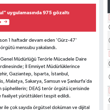
ul" uygulamasında 975 gözaltı
e
 son 1 haftadır devam eden 'Gürz-47'
r örgütü mensubu yakalandı.
et Genel Müdürlüğü Terörle Mücadele Daire
ordinesinde; İl Emniyet Müdürlüklerince
hir, Gaziantep, Isparta, İstanbul,
is, Malatya, Sakarya, Samsun ve Şanlıurfa’da
şüphelilerin; DEAŞ terör örgütü içerisinde
aliyet yürüttükleri tespit edildi.
r ile çok sayıda örgütsel doküman ve dijital