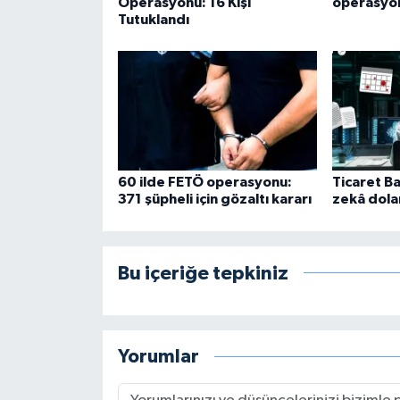
Operasyonu: 16 Kişi
operasyon
Tutuklandı
60 ilde FETÖ operasyonu:
Ticaret B
371 şüpheli için gözaltı kararı
zekâ dolan
Bu içeriğe tepkiniz
Yorumlar