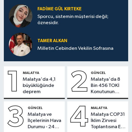
FADIME GÜL KIRTEKE
Politika
Sporcu, sistemin müşterisi değil;
öznesidir.
Sağlık
Spor
TAMER ALKAN
Milletin Cebinden Vekilin Sofrasına
Teknoloji
1
2
Yaşam
MALATYA
GÜNCEL
Malatya'da 4,1
Malatya'da 8
büyüklüğünde
Bin 456 TOKİ
deprem
Konutunun
Kurası Bugün
Çekiliyor
3
4
GÜNCEL
MALATYA
Malatya ve
Malatya COP31
İlçelerinin Hava
İklim Zirvesi
Durumu - 24
Toplantısına Ev