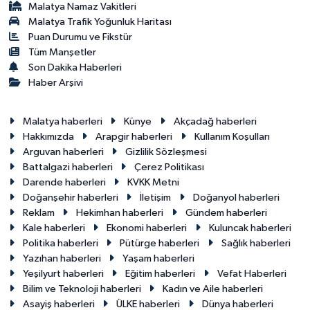
Malatya Namaz Vakitleri
Malatya Trafik Yoğunluk Haritası
Puan Durumu ve Fikstür
Tüm Manşetler
Son Dakika Haberleri
Haber Arşivi
Malatya haberleri
Künye
Akçadağ haberleri
Hakkımızda
Arapgir haberleri
Kullanım Koşulları
Arguvan haberleri
Gizlilik Sözleşmesi
Battalgazi haberleri
Çerez Politikası
Darende haberleri
KVKK Metni
Doğanşehir haberleri
İletişim
Doğanyol haberleri
Reklam
Hekimhan haberleri
Gündem haberleri
Kale haberleri
Ekonomi haberleri
Kuluncak haberleri
Politika haberleri
Pütürge haberleri
Sağlık haberleri
Yazıhan haberleri
Yaşam haberleri
Yeşilyurt haberleri
Eğitim haberleri
Vefat Haberleri
Bilim ve Teknoloji haberleri
Kadın ve Aile haberleri
Asayiş haberleri
ÜLKE haberleri
Dünya haberleri