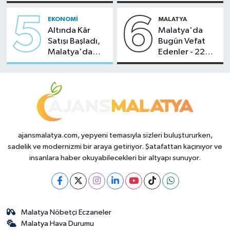
Temmuz 2026
Sahipliği Yaptı
5
6
EKONOMI
MALATYA
Altında Kâr
Malatya'da
Satışı Başladı,
Bugün Vefat
Malatya'da
Edenler - 22
Makas Ne
Temmuz 2026
Durumda?
ajansmalatya.com, yepyeni temasıyla sizleri buluştururken,
sadelik ve modernizmi bir araya getiriyor. Şatafattan kaçınıyor ve
insanlara haber okuyabilecekleri bir altyapı sunuyor.
Malatya Nöbetçi Eczaneler
Malatya Hava Durumu