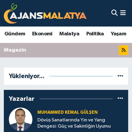
Asayiş
Malatya Nöbetçi Eczaneler
Gündem
Ekonomi
Malatya
Politika
Yaşam
Dünya
Malatya Hava Durumu
Magazin
Eğitim
Malatya Namaz Vakitleri
Ekonomi
Malatya Trafik Yoğunluk Haritası
Yükleniyor...
Gündem
TFF 3.Lig 2.Grup Puan Durumu ve Fikstür
Kadın
Tüm Manşetler
Yazarlar
Kültür & Sanat
Son Dakika Haberleri
MUHAMMED KEMAL GÜLŞEN
Dövüş Sanatlarında Yin ve Yang
Dengesi: Güç ve Sakinliğin Uyumu
Magazin
Haber Arşivi