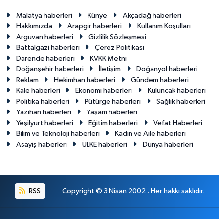
Malatya haberleri
Künye
Akçadağ haberleri
Hakkımızda
Arapgir haberleri
Kullanım Koşulları
Arguvan haberleri
Gizlilik Sözleşmesi
Battalgazi haberleri
Çerez Politikası
Darende haberleri
KVKK Metni
Doğanşehir haberleri
İletişim
Doğanyol haberleri
Reklam
Hekimhan haberleri
Gündem haberleri
Kale haberleri
Ekonomi haberleri
Kuluncak haberleri
Politika haberleri
Pütürge haberleri
Sağlık haberleri
Yazıhan haberleri
Yaşam haberleri
Yeşilyurt haberleri
Eğitim haberleri
Vefat Haberleri
Bilim ve Teknoloji haberleri
Kadın ve Aile haberleri
Asayiş haberleri
ÜLKE haberleri
Dünya haberleri
RSS
Copyright © 3 Nisan 2002 . Her hakkı saklıdır.