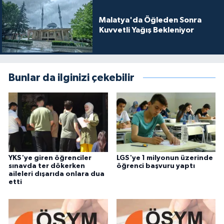
Malatya'da Öğleden Sonra
Kuvvetli Yağış Bekleniyor
Bunlar da ilginizi çekebilir
YKS'ye giren öğrenciler
LGS'ye 1 milyonun üzerinde
sınavda ter dökerken
öğrenci başvuru yaptı
aileleri dışarıda onlara dua
etti