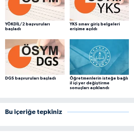
YÖKDİL/2 başvuruları
YKS sınav giriş belgeleri
başladı
erişime açıldı
DGS başvuruları başladı
Öğretmenlerin isteğe bağlı
il içi yer değiştirme
sonuçları açıklandı
Bu içeriğe tepkiniz