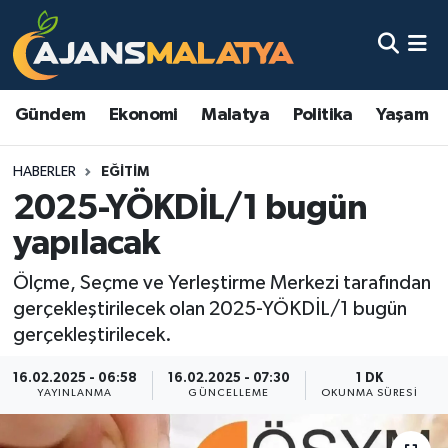
Asayiş
Malatya Nöbetçi Eczaneler
Gündem
Ekonomi
Malatya
Politika
Yaşam
Dünya
Malatya Hava Durumu
HABERLER
EĞITIM
Eğitim
Malatya Namaz Vakitleri
2025-YÖKDİL/1 bugün
Ekonomi
Malatya Trafik Yoğunluk Haritası
yapılacak
Gündem
TFF 3.Lig 2.Grup Puan Durumu ve Fikstür
Ölçme, Seçme ve Yerleştirme Merkezi tarafından
gerçekleştirilecek olan 2025-YÖKDİL/1 bugün
Kadın
Tüm Manşetler
gerçekleştirilecek.
16.02.2025 - 06:58
16.02.2025 - 07:30
1 DK
Kültür & Sanat
Son Dakika Haberleri
YAYINLANMA
GÜNCELLEME
OKUNMA SÜRESI
Magazin
Haber Arşivi