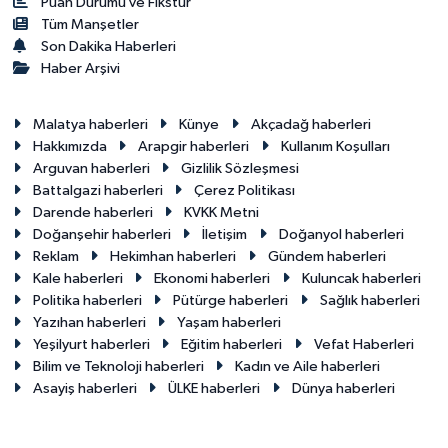
Puan Durumu ve Fikstür
Tüm Manşetler
Son Dakika Haberleri
Haber Arşivi
Malatya haberleri
Künye
Akçadağ haberleri
Hakkımızda
Arapgir haberleri
Kullanım Koşulları
Arguvan haberleri
Gizlilik Sözleşmesi
Battalgazi haberleri
Çerez Politikası
Darende haberleri
KVKK Metni
Doğanşehir haberleri
İletişim
Doğanyol haberleri
Reklam
Hekimhan haberleri
Gündem haberleri
Kale haberleri
Ekonomi haberleri
Kuluncak haberleri
Politika haberleri
Pütürge haberleri
Sağlık haberleri
Yazıhan haberleri
Yaşam haberleri
Yeşilyurt haberleri
Eğitim haberleri
Vefat Haberleri
Bilim ve Teknoloji haberleri
Kadın ve Aile haberleri
Asayiş haberleri
ÜLKE haberleri
Dünya haberleri