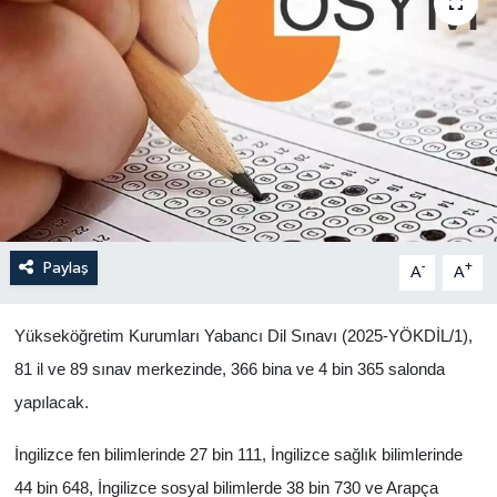
Politika
Sağlık
Spor
Teknoloji
Yaşam
Paylaş
-
+
A
A
Yükseköğretim Kurumları Yabancı Dil Sınavı (2025-YÖKDİL/1),
81 il ve 89 sınav merkezinde, 366 bina ve 4 bin 365 salonda
yapılacak.
İngilizce fen bilimlerinde 27 bin 111, İngilizce sağlık bilimlerinde
44 bin 648, İngilizce sosyal bilimlerde 38 bin 730 ve Arapça