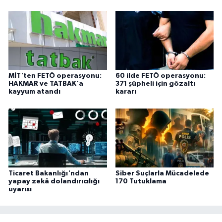
MİT'ten FETÖ operasyonu:
60 ilde FETÖ operasyonu:
HAKMAR ve TATBAK'a
371 şüpheli için gözaltı
kayyum atandı
kararı
Ticaret Bakanlığı'ndan
Siber Suçlarla Mücadelede
yapay zekâ dolandırıcılığı
170 Tutuklama
uyarısı