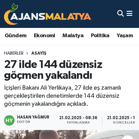
Asayiş
Malatya Nöbetçi Eczaneler
Gündem
Ekonomi
Malatya
Politika
Yaşam
Dünya
Malatya Hava Durumu
HABERLER
ASAYIŞ
Eğitim
Malatya Namaz Vakitleri
27 ilde 144 düzensiz
Ekonomi
Malatya Trafik Yoğunluk Haritası
göçmen yakalandı
Gündem
TFF 3.Lig 2.Grup Puan Durumu ve Fikstür
İçişleri Bakanı Ali Yerlikaya, 27 ilde eş zamanlı
gerçekleştirilen denetimlerde 144 düzensiz
Kadın
Tüm Manşetler
göçmenin yakalandığını açıkladı.
HASAN YAĞMUR
Kültür & Sanat
Son Dakika Haberleri
21.02.2025 - 08:36
21.02.2025 - 15
EDITÖR
YAYINLANMA
GÜNCELLEME
Magazin
Haber Arşivi