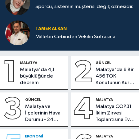
Sporcu, sistemin müşterisi değil; öznesidir.
TAMER ALKAN
Milletin Cebinden Vekilin Sofrasına
1
2
MALATYA
GÜNCEL
Malatya'da 4,1
Malatya'da 8 Bin
büyüklüğünde
456 TOKİ
deprem
Konutunun Kurası
Bugün Çekiliyor
3
4
GÜNCEL
MALATYA
Malatya ve
Malatya COP31
İlçelerinin Hava
İklim Zirvesi
Durumu - 24
Toplantısına Ev
Temmuz 2026
Sahipliği Yaptı
EKONOMI
MALATYA