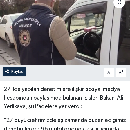
Politika
Sağlık
Spor
Teknoloji
Yaşam
Paylaş
-
+
A
A
27 ilde yapılan denetimlere ilişkin sosyal medya
hesabından paylaşımda bulunan İçişleri Bakanı Ali
Yerlikaya, şu ifadelere yer verdi:
"27 büyükşehrimizde eş zamanda düzenlediğimiz
denetimlerde; 96 mobil göç noktası aracımızla