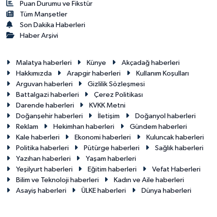
Puan Durumu ve Fikstür
Tüm Manşetler
Son Dakika Haberleri
Haber Arşivi
Malatya haberleri
Künye
Akçadağ haberleri
Hakkımızda
Arapgir haberleri
Kullanım Koşulları
Arguvan haberleri
Gizlilik Sözleşmesi
Battalgazi haberleri
Çerez Politikası
Darende haberleri
KVKK Metni
Doğanşehir haberleri
İletişim
Doğanyol haberleri
Reklam
Hekimhan haberleri
Gündem haberleri
Kale haberleri
Ekonomi haberleri
Kuluncak haberleri
Politika haberleri
Pütürge haberleri
Sağlık haberleri
Yazıhan haberleri
Yaşam haberleri
Yeşilyurt haberleri
Eğitim haberleri
Vefat Haberleri
Bilim ve Teknoloji haberleri
Kadın ve Aile haberleri
Asayiş haberleri
ÜLKE haberleri
Dünya haberleri