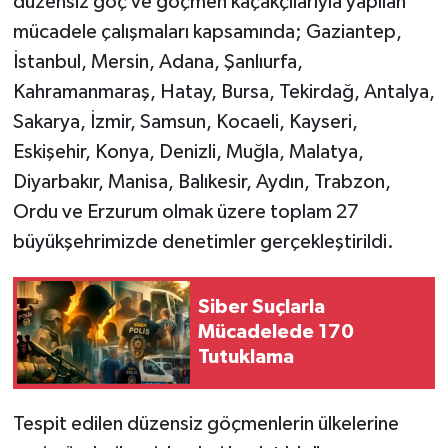
düzensiz göç ve göçmen kaçakçılarıyla yapılan
mücadele çalışmaları kapsamında; Gaziantep,
İstanbul, Mersin, Adana, Şanlıurfa,
Kahramanmaraş, Hatay, Bursa, Tekirdağ, Antalya,
Sakarya, İzmir, Samsun, Kocaeli, Kayseri,
Eskişehir, Konya, Denizli, Muğla, Malatya,
Diyarbakır, Manisa, Balıkesir, Aydın, Trabzon,
Ordu ve Erzurum olmak üzere toplam 27
büyükşehrimizde denetimler gerçekleştirildi.
Siber Suçlarla
Mücadelede 170
Tutuklama
Tespit edilen düzensiz göçmenlerin ülkelerine