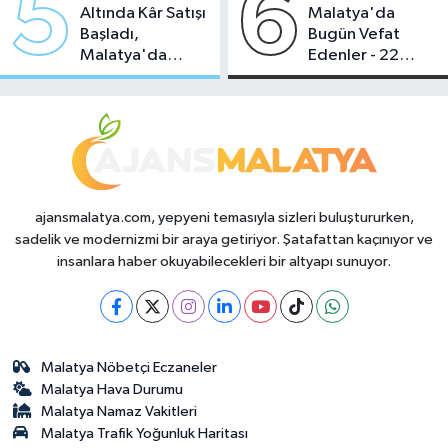
5
6
Altında Kâr Satışı
Malatya'da
Başladı,
Bugün Vefat
Malatya'da
Edenler - 22
Makas Ne
Temmuz 2026
Durumda?
ajansmalatya.com, yepyeni temasıyla sizleri buluştururken,
sadelik ve modernizmi bir araya getiriyor. Şatafattan kaçınıyor ve
insanlara haber okuyabilecekleri bir altyapı sunuyor.
Malatya Nöbetçi Eczaneler
Malatya Hava Durumu
Malatya Namaz Vakitleri
Malatya Trafik Yoğunluk Haritası