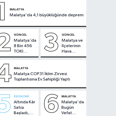
1
MALATYA
Malatya'da 4,1 büyüklüğünde deprem
2
3
GÜNCEL
GÜNCEL
Malatya'da
Malatya ve
8 Bin 456
İlçelerinin
TOKİ
Hava
Konutunun
Durumu -
Kurası
24
4
Bugün
Temmuz
MALATYA
Çekiliyor
2026
Malatya COP31 İklim Zirvesi
Toplantısına Ev Sahipliği Yaptı
5
6
EKONOMI
MALATYA
Altında Kâr
Malatya'da
Satışı
Bugün
Başladı,
Vefat