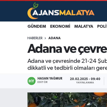
Asayiş
Malatya Nöbetçi Eczaneler
GÜNDEM
EKONOMI
MALATYA
POLI
Dünya
Malatya Hava Durumu
HABERLER
ADANA
Eğitim
Malatya Namaz Vakitleri
Adana ve çevresi
Ekonomi
Malatya Trafik Yoğunluk Haritası
Adana ve çevresinde 21-24 Şubat 
Gündem
TFF 3.Lig 2.Grup Puan Durumu ve Fikstür
dikkatli ve tedbirli olmaları gerek
Kadın
Tüm Manşetler
HASAN YAĞMUR
20.02.2025 - 09:40
EDITÖR
YAYINLANMA
Kültür & Sanat
Son Dakika Haberleri
Magazin
Haber Arşivi