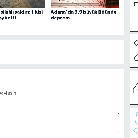
lahlı saldırı: 1 kişi
Adana'da 3,9 büyüklüğünde
aybetti
deprem