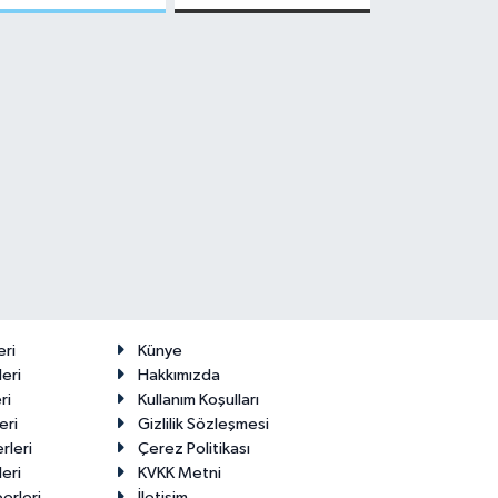
Malatya'da
Edenler -
Makas Ne
22 Temmuz
Durumda?
2026
eri
Künye
eri
Hakkımızda
ri
Kullanım Koşulları
eri
Gizlilik Sözleşmesi
rleri
Çerez Politikası
eri
KVKK Metni
erleri
İletişim