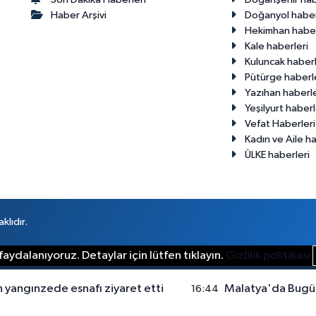
Haber Arşivi
Doğanyol haber
Hekimhan haber
Kale haberleri
Kuluncak haberl
Pütürge haberl
Yazıhan haberle
Yeşilyurt haberl
Vefat Haberleri
Kadın ve Aile ha
ÜLKE haberleri
klıdır.
aydalanıyoruz. Detaylar için lütfen tıklayın.
Gizlilik politikası
yangınzede esnafı ziyaret etti
Malatya'da Bugü
16:44