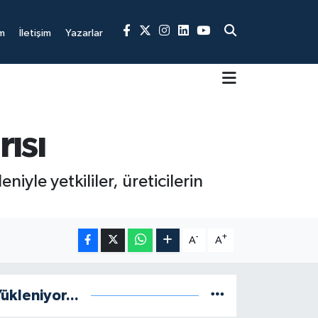
m
İletişim
Yazarlar
rısı
yle yetkililer, üreticilerin
-
+
A
A
ükleniyor...