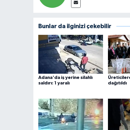
Bunlar da ilginizi çekebilir
Adana'da iş yerine silahlı
Üreticile
saldırı: 1 yaralı
dağıtıldı