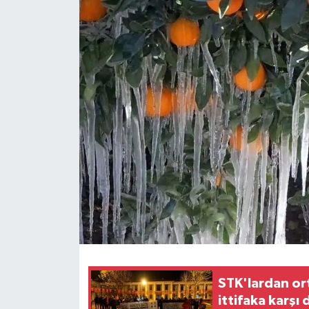
Politika
Sağlık
Spor
Teknoloji
Yaşam
STK'lardan or
ittifaka karşı