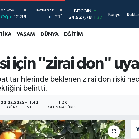
BITCOIN
Künye
Rekla
°
21
Öğle
12:38
64.927,78
1.32
DOLAR
47,5894
0.08
TIKA
YAŞAM
DÜNYA
EĞITIM
EURO
55,0398
-0.02
STERLİN
64,1581
0.16
 için "zirai don" uya
GRAM ALTIN
6527.85
0.54
BİST100
tarihlerinde beklenen zirai don riski nedeni
13.703
11
tiğini belirtti.
20.02.2025 - 11:43
1 DK
GÜNCELLEME
OKUNMA SÜRESI
Y