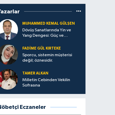
Yazarlar
MUHAMMED KEMAL GÜLŞEN
Dövüş Sanatlarında Yin ve
Yang Dengesi: Güç ve
Sakinliğin Uyumu
FADIME GÜL KIRTEKE
Sporcu, sistemin müşterisi
değil; öznesidir.
TAMER ALKAN
Milletin Cebinden Vekilin
Sofrasına
Nöbetçi Eczaneler