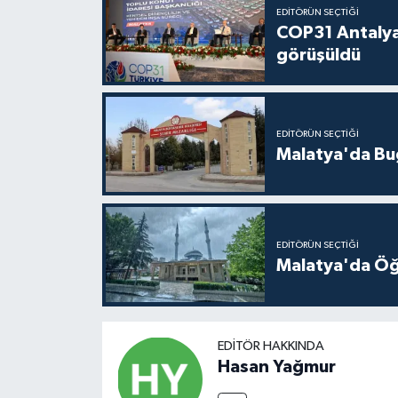
EDITÖRÜN SEÇTIĞI
COP31 Antalya
görüşüldü
EDITÖRÜN SEÇTIĞI
Malatya'da Bu
EDITÖRÜN SEÇTIĞI
Malatya'da Öğ
EDITÖR HAKKINDA
Hasan Yağmur