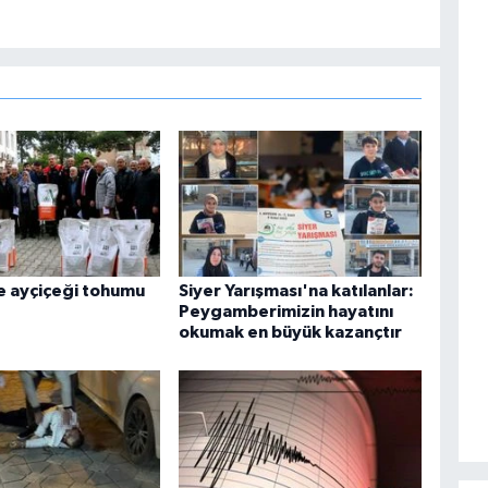
re ayçiçeği tohumu
Siyer Yarışması'na katılanlar:
Peygamberimizin hayatını
okumak en büyük kazançtır