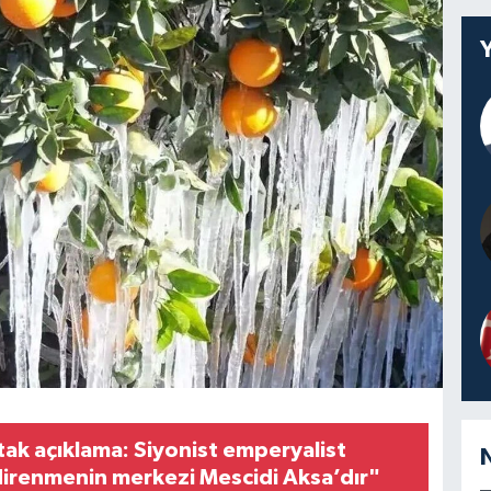
tak açıklama: Siyonist emperyalist
 direnmenin merkezi Mescidi Aksa’dır"