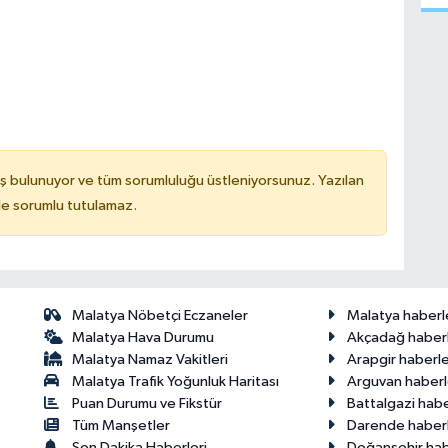
ş bulunuyor ve tüm sorumluluğu üstleniyorsunuz. Yazılan
de sorumlu tutulamaz.
Malatya Nöbetçi Eczaneler
Malatya haberl
Malatya Hava Durumu
Akçadağ haberl
Malatya Namaz Vakitleri
Arapgir haberle
Malatya Trafik Yoğunluk Haritası
Arguvan haberl
Puan Durumu ve Fikstür
Battalgazi habe
Tüm Manşetler
Darende haberl
Son Dakika Haberleri
Doğanşehir hab