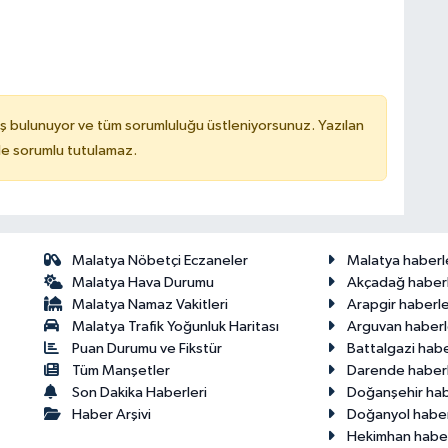
ş bulunuyor ve tüm sorumluluğu üstleniyorsunuz. Yazılan
de sorumlu tutulamaz.
Malatya Nöbetçi Eczaneler
Malatya haberl
Malatya Hava Durumu
Akçadağ haberl
Malatya Namaz Vakitleri
Arapgir haberle
Malatya Trafik Yoğunluk Haritası
Arguvan haberl
Puan Durumu ve Fikstür
Battalgazi habe
Tüm Manşetler
Darende haberl
Son Dakika Haberleri
Doğanşehir hab
Haber Arşivi
Doğanyol haber
Hekimhan haber