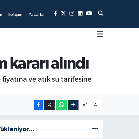
m
İletişim
Yazarlar
kararı alındı
yatına ve atık su tarifesine
-
+
A
A
ükleniyor...