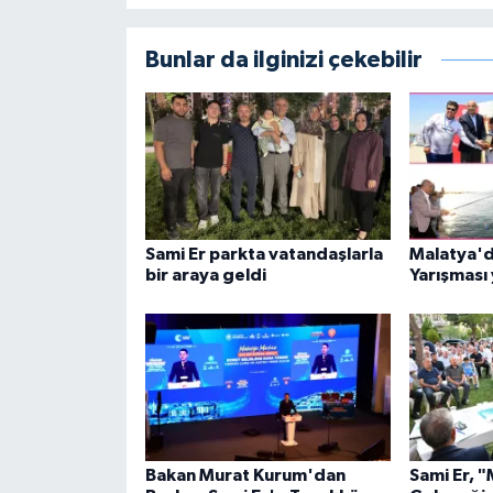
Bunlar da ilginizi çekebilir
Sami Er parkta vatandaşlarla
Malatya'da
bir araya geldi
Yarışması 
Bakan Murat Kurum'dan
Sami Er, "