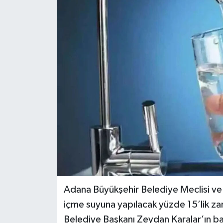
Politika
Sağlık
Spor
Teknoloji
Yaşam
Adana Büyükşehir Belediye Meclisi ve 
içme suyuna yapılacak yüzde 15’lik za
Belediye Başkanı Zeydan Karalar’ın ba