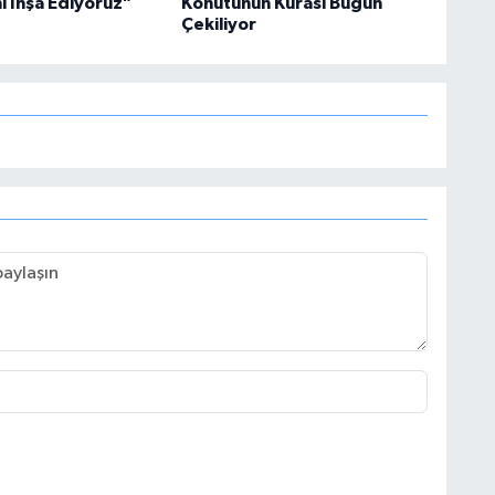
i İnşa Ediyoruz"
Konutunun Kurası Bugün
Çekiliyor