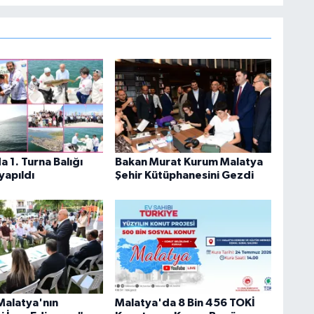
 1. Turna Balığı
Bakan Murat Kurum Malatya
yapıldı
Şehir Kütüphanesini Gezdi
Malatya'nın
Malatya'da 8 Bin 456 TOKİ