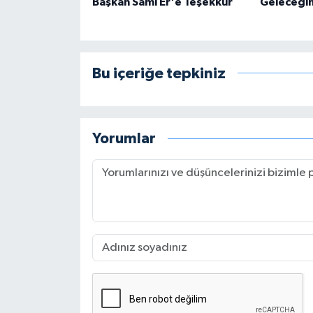
Başkan Sami Er'e Teşekkür
Geleceğin
Bu içeriğe tepkiniz
Yorumlar