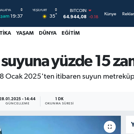
BITCOIN
64.944,08
-0.18
Künye
Rekla
°
35
kşam
19:37
DOLAR
47,7436
0.18
EURO
TIKA
YAŞAM
DÜNYA
EĞITIM
55,2510
0.32
STERLİN
64,4811
0.38
suyuna yüzde 15 zam 
GRAM ALTIN
6660.55
0.03
BİST100
8 Ocak 2025'ten itibaren suyun metreküp fi
13.779
-14
28.01.2025 - 14:44
1 DK
GÜNCELLEME
OKUNMA SÜRESI
Y