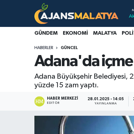
A
Asayiş
Malatya Nöbetçi Eczaneler
GÜNDEM
EKONOMI
MALATYA
POLI
Dünya
Malatya Hava Durumu
HABERLER
GÜNCEL
Eğitim
Malatya Namaz Vakitleri
Adana'da içme 
Ekonomi
Malatya Trafik Yoğunluk Haritası
Adana Büyükşehir Belediyesi, 2
Gündem
TFF 3.Lig 2.Grup Puan Durumu ve Fikstür
yüzde 15 zam yaptı.
Kadın
Tüm Manşetler
HABER MERKEZI
28.01.2025 - 14:05
EDITÖR
YAYINLANMA
Kültür & Sanat
Son Dakika Haberleri
Magazin
Haber Arşivi