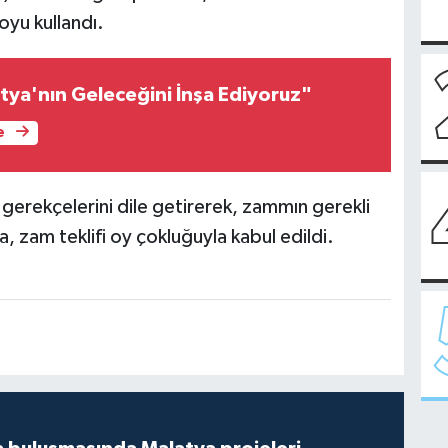
 oyu kullandı.
atya'nın Geleceğini İnşa Ediyoruz"
e
 gerekçelerini dile getirerek, zammın gerekli
zam teklifi oy çokluğuyla kabul edildi.