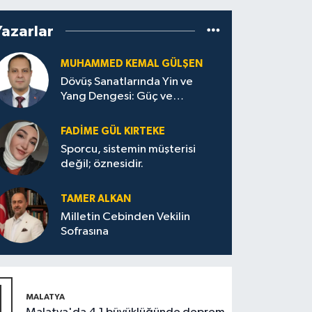
Yazarlar
MUHAMMED KEMAL GÜLŞEN
Dövüş Sanatlarında Yin ve
Yang Dengesi: Güç ve
Sakinliğin Uyumu
FADIME GÜL KIRTEKE
Sporcu, sistemin müşterisi
değil; öznesidir.
TAMER ALKAN
Milletin Cebinden Vekilin
Sofrasına
1
MALATYA