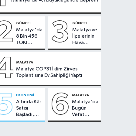
Malatya'da 4,1 büyüklüğünde deprem
2
3
GÜNCEL
GÜNCEL
Malatya'da
Malatya ve
8 Bin 456
İlçelerinin
TOKİ
Hava
Konutunun
Durumu -
Kurası
24
4
Bugün
Temmuz
MALATYA
Çekiliyor
2026
Malatya COP31 İklim Zirvesi
Toplantısına Ev Sahipliği Yaptı
5
6
EKONOMI
MALATYA
Altında Kâr
Malatya'da
Satışı
Bugün
Başladı,
Vefat
Malatya'da
Edenler -
Makas Ne
22 Temmuz
Durumda?
2026