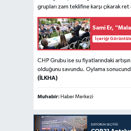
grupları zam teklifine karşı çıkarak ret
Sami Er, "Mal
İçeriği Görüntül
CHP Grubu ise su fiyatlarındaki artışın
olduğunu savundu. Oylama sonucunda, 
(İLKHA)
Muhabir:
Haber Merkezi
EDITÖRÜN SEÇTIĞI