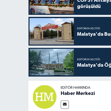
COP31 Antalya
görüşüldü
EDITÖRÜN SEÇTIĞI
Malatya'da Bu
EDITÖRÜN SEÇTIĞI
Malatya'da Öğ
EDITÖR HAKKINDA
Haber Merkezi