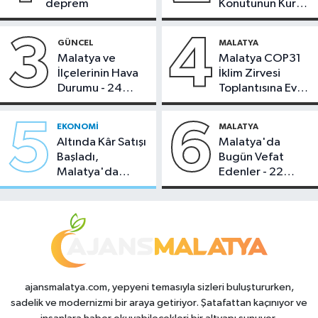
deprem
Konutunun Kurası
Bugün Çekiliyor
3
4
GÜNCEL
MALATYA
Malatya ve
Malatya COP31
İlçelerinin Hava
İklim Zirvesi
Durumu - 24
Toplantısına Ev
Temmuz 2026
Sahipliği Yaptı
5
6
EKONOMI
MALATYA
Altında Kâr Satışı
Malatya'da
Başladı,
Bugün Vefat
Malatya'da
Edenler - 22
Makas Ne
Temmuz 2026
Durumda?
ajansmalatya.com, yepyeni temasıyla sizleri buluştururken,
sadelik ve modernizmi bir araya getiriyor. Şatafattan kaçınıyor ve