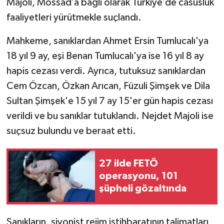
Majoli, Mossad’a bağlı olarak Türkiye’de casusluk
faaliyetleri yürütmekle suçlandı.
Mahkeme, sanıklardan Ahmet Ersin Tumlucalı'ya
18 yıl 9 ay, eşi Benan Tumlucalı'ya ise 16 yıl 8 ay
hapis cezası verdi. Ayrıca, tutuksuz sanıklardan
Cem Özcan, Özkan Arıcan, Füzuli Şimşek ve Dila
Sultan Şimşek'e 15 yıl 7 ay 15'er gün hapis cezası
verildi ve bu sanıklar tutuklandı. Nejdet Majoli ise
suçsuz bulundu ve beraat etti.
27 ilde FETÖ
operasyonu, 101
şüpheli gözaltında
Sanıkların, siyonist rejim istihbaratının talimatları