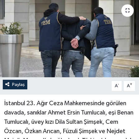
Politika
Sağlık
Spor
Teknoloji
Yaşam
Paylaş
-
+
A
A
İstanbul 23. Ağır Ceza Mahkemesinde görülen
davada, sanıklar Ahmet Ersin Tumlucalı, eşi Benan
Tumlucalı, üvey kızı Dila Sultan Şimşek, Cem
Özcan, Özkan Arıcan, Füzuli Şimşek ve Nejdet