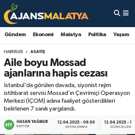
Asayiş
Malatya Nöbetçi Eczaneler
Gündem
Ekonomi
Malatya
Politika
Yaşam
Dünya
Malatya Hava Durumu
HABERLER
ASAYIŞ
Eğitim
Malatya Namaz Vakitleri
Aile boyu Mossad
Ekonomi
Malatya Trafik Yoğunluk Haritası
ajanlarına hapis cezası
Gündem
TFF 3.Lig 2.Grup Puan Durumu ve Fikstür
İstanbul'da görülen davada, siyonist rejim
istihbarat servisi Mossad’ın Çevrimiçi Operasyon
Kadın
Tüm Manşetler
Merkezi (İÇOM) adına faaliyet gösterdikleri
belirlenen 7 sanık yargılandı.
Kültür & Sanat
Son Dakika Haberleri
HASAN YAĞMUR
12.04.2025 - 09:50
12.04.2025 - 13
EDITÖR
YAYINLANMA
GÜNCELLEME
Magazin
Haber Arşivi