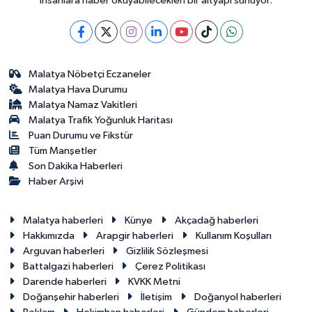
insanlara haber okuyabilecekleri bir altyapı sunuyor.
Malatya Nöbetçi Eczaneler
Malatya Hava Durumu
Malatya Namaz Vakitleri
Malatya Trafik Yoğunluk Haritası
Puan Durumu ve Fikstür
Tüm Manşetler
Son Dakika Haberleri
Haber Arşivi
Malatya haberleri
Künye
Akçadağ haberleri
Hakkımızda
Arapgir haberleri
Kullanım Koşulları
Arguvan haberleri
Gizlilik Sözleşmesi
Battalgazi haberleri
Çerez Politikası
Darende haberleri
KVKK Metni
Doğanşehir haberleri
İletişim
Doğanyol haberleri