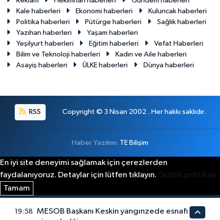
Reklam
Hekimhan haberleri
Gündem haberleri
Kale haberleri
Ekonomi haberleri
Kuluncak haberleri
Politika haberleri
Pütürge haberleri
Sağlık haberleri
Yazıhan haberleri
Yaşam haberleri
Yeşilyurt haberleri
Eğitim haberleri
Vefat Haberleri
Bilim ve Teknoloji haberleri
Kadın ve Aile haberleri
Asayiş haberleri
ÜLKE haberleri
Dünya haberleri
RSS
Copyright © 3 Nisan 2002 . Her hakkı saklıdır.
Haber Yazılımı:
TE Bilişim
En iyi site deneyimi sağlamak için çerezlerden
faydalanıyoruz. Detaylar için lütfen tıklayın.
Gizlilik politikası
Tamam
MESOB Başkanı Keskin yangınzede esnafı
19:58