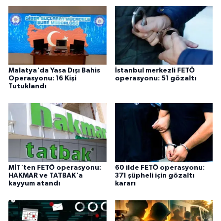
Malatya'da Yasa Dışı Bahis
İstanbul merkezli FETÖ
Operasyonu: 16 Kişi
operasyonu: 51 gözaltı
Tutuklandı
MİT'ten FETÖ operasyonu:
60 ilde FETÖ operasyonu:
HAKMAR ve TATBAK'a
371 şüpheli için gözaltı
kayyum atandı
kararı