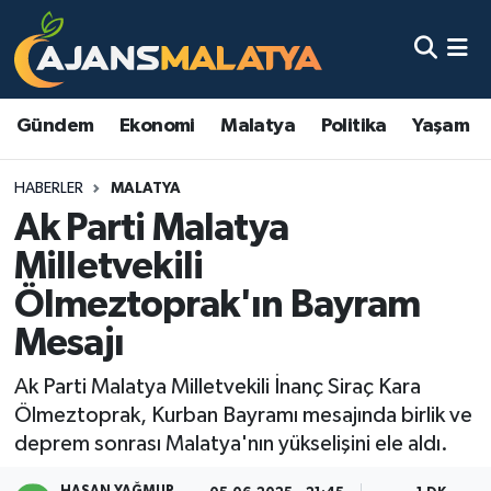
Asayiş
Malatya Nöbetçi Eczaneler
Gündem
Ekonomi
Malatya
Politika
Yaşam
Dünya
Malatya Hava Durumu
HABERLER
MALATYA
Eğitim
Malatya Namaz Vakitleri
Ak Parti Malatya
Ekonomi
Malatya Trafik Yoğunluk Haritası
Milletvekili
Ölmeztoprak'ın Bayram
Gündem
TFF 3.Lig 2.Grup Puan Durumu ve Fikstür
Mesajı
Kadın
Tüm Manşetler
Ak Parti Malatya Milletvekili İnanç Siraç Kara
Ölmeztoprak, Kurban Bayramı mesajında birlik ve
Kültür & Sanat
Son Dakika Haberleri
deprem sonrası Malatya'nın yükselişini ele aldı.
Magazin
Haber Arşivi