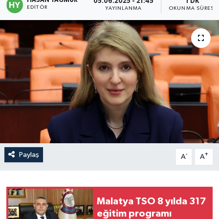
HASAN YAĞMUR
05.06.2025 - 21:45
1 DK
EDITÖR
YAYINLANMA
OKUNMA SÜRESI
Politika
Sağlık
Spor
Teknoloji
Yaşam
Paylaş
-
+
A
A
Malatya TSO 8 yılda 317
eğitim programı