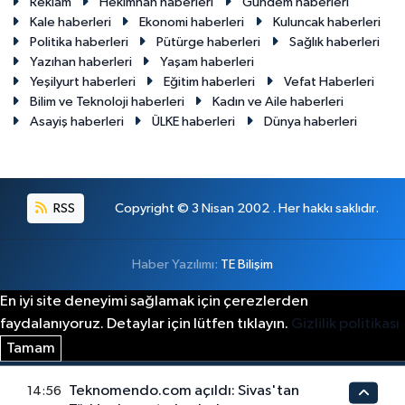
Reklam
Hekimhan haberleri
Gündem haberleri
Kale haberleri
Ekonomi haberleri
Kuluncak haberleri
Politika haberleri
Pütürge haberleri
Sağlık haberleri
Yazıhan haberleri
Yaşam haberleri
Yeşilyurt haberleri
Eğitim haberleri
Vefat Haberleri
Bilim ve Teknoloji haberleri
Kadın ve Aile haberleri
Asayiş haberleri
ÜLKE haberleri
Dünya haberleri
RSS
Copyright © 3 Nisan 2002 . Her hakkı saklıdır.
Haber Yazılımı:
TE Bilişim
En iyi site deneyimi sağlamak için çerezlerden
faydalanıyoruz. Detaylar için lütfen tıklayın.
Gizlilik politikası
Tamam
Teknomendo.com açıldı: Sivas'tan
14:56