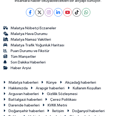
insanlara haber okuyabilecekleri bir altyapı sunuyor.
Malatya Nöbetçi Eczaneler
Malatya Hava Durumu
Malatya Namaz Vakitleri
Malatya Trafik Yoğunluk Haritası
Puan Durumu ve Fikstür
Tüm Manşetler
Son Dakika Haberleri
Haber Arşivi
Malatya haberleri
Künye
Akçadağ haberleri
Hakkımızda
Arapgir haberleri
Kullanım Koşulları
Arguvan haberleri
Gizlilik Sözleşmesi
Battalgazi haberleri
Çerez Politikası
Darende haberleri
KVKK Metni
Doğanşehir haberleri
İletişim
Doğanyol haberleri