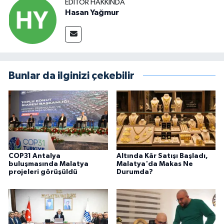
EDITÖR HAKKINDA
Hasan Yağmur
Bunlar da ilginizi çekebilir
COP31 Antalya
Altında Kâr Satışı Başladı,
buluşmasında Malatya
Malatya'da Makas Ne
projeleri görüşüldü
Durumda?