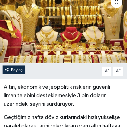
Politika
Sağlık
Spor
Teknoloji
Yaşam
Paylaş
-
+
A
A
Altın, ekonomik ve jeopolitik risklerin güvenli
liman talebini desteklemesiyle 3 bin doların
üzerindeki seyrini sürdürüyor.
Geçtiğimiz hafta döviz kurlarındaki hızlı yükselişe
paralel olarak tarihi rekor kıran gram altın haftaya