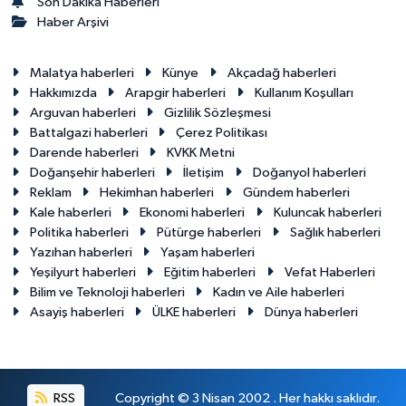
Son Dakika Haberleri
Haber Arşivi
Malatya haberleri
Künye
Akçadağ haberleri
Hakkımızda
Arapgir haberleri
Kullanım Koşulları
Arguvan haberleri
Gizlilik Sözleşmesi
Battalgazi haberleri
Çerez Politikası
Darende haberleri
KVKK Metni
Doğanşehir haberleri
İletişim
Doğanyol haberleri
Reklam
Hekimhan haberleri
Gündem haberleri
Kale haberleri
Ekonomi haberleri
Kuluncak haberleri
Politika haberleri
Pütürge haberleri
Sağlık haberleri
Yazıhan haberleri
Yaşam haberleri
Yeşilyurt haberleri
Eğitim haberleri
Vefat Haberleri
Bilim ve Teknoloji haberleri
Kadın ve Aile haberleri
Asayiş haberleri
ÜLKE haberleri
Dünya haberleri
RSS
Copyright © 3 Nisan 2002 . Her hakkı saklıdır.