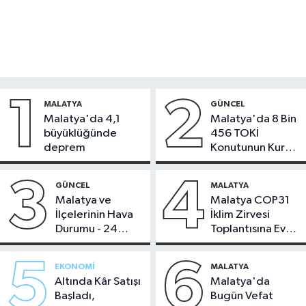
1
2
MALATYA
GÜNCEL
Malatya'da 4,1
Malatya'da 8 Bin
büyüklüğünde
456 TOKİ
deprem
Konutunun Kurası
Bugün Çekiliyor
3
4
GÜNCEL
MALATYA
Malatya ve
Malatya COP31
İlçelerinin Hava
İklim Zirvesi
Durumu - 24
Toplantısına Ev
Temmuz 2026
Sahipliği Yaptı
5
6
EKONOMI
MALATYA
Altında Kâr Satışı
Malatya'da
Başladı,
Bugün Vefat