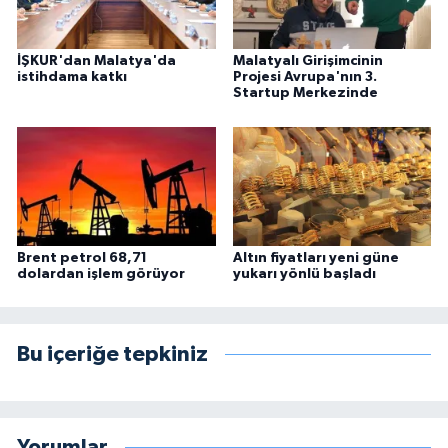
İŞKUR'dan Malatya'da
Malatyalı Girişimcinin
istihdama katkı
Projesi Avrupa'nın 3.
Startup Merkezinde
Brent petrol 68,71
Altın fiyatları yeni güne
dolardan işlem görüyor
yukarı yönlü başladı
Bu içeriğe tepkiniz
Yorumlar