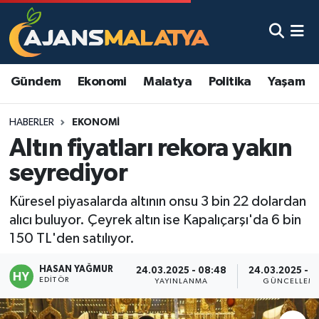
Asayiş
Malatya Nöbetçi Eczaneler
Gündem
Ekonomi
Malatya
Politika
Yaşam
Dünya
Malatya Hava Durumu
HABERLER
EKONOMI
Eğitim
Malatya Namaz Vakitleri
Altın fiyatları rekora yakın
Ekonomi
Malatya Trafik Yoğunluk Haritası
seyrediyor
Gündem
TFF 3.Lig 2.Grup Puan Durumu ve Fikstür
Küresel piyasalarda altının onsu 3 bin 22 dolardan
alıcı buluyor. Çeyrek altın ise Kapalıçarşı'da 6 bin
Kadın
Tüm Manşetler
150 TL'den satılıyor.
HASAN YAĞMUR
Kültür & Sanat
Son Dakika Haberleri
24.03.2025 - 08:48
24.03.2025 - 1
EDITÖR
YAYINLANMA
GÜNCELLEM
Magazin
Haber Arşivi