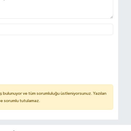
ş bulunuyor ve tüm sorumluluğu üstleniyorsunuz. Yazılan
de sorumlu tutulamaz.