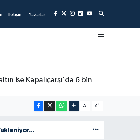
m
İletişim
Yazarlar
ltın ise Kapalıçarşı'da 6 bin
-
+
A
A
ükleniyor...