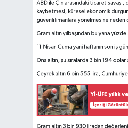
ABD ile Çin arasındaki ticaret savaşı, 
kaybetmesi, küresel ekonomik durgunluk
güvenli limanlara yönelmesine neden 
Gram altın yılbaşından bu yana yüzde
11 Nisan Cuma yani haftanın son iş günü
Ons altın, şu sıralarda 3 bin 194 dola
Çeyrek altın 6 bin 555 lira, Cumhuriyet 
Yİ-ÜFE yıllık ve
İçeriği Görüntül
Gram altın 3 bin 930 liradan değerleni