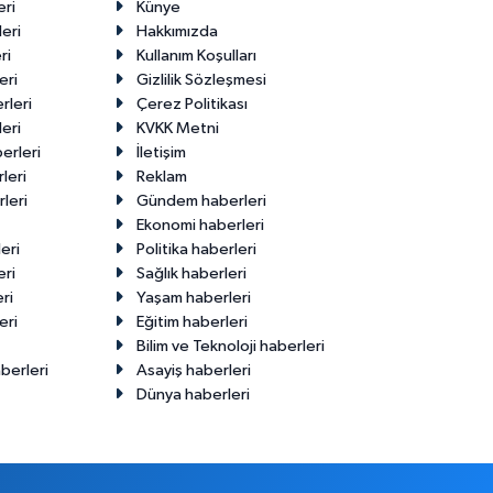
eri
Künye
eri
Hakkımızda
ri
Kullanım Koşulları
eri
Gizlilik Sözleşmesi
rleri
Çerez Politikası
eri
KVKK Metni
erleri
İletişim
leri
Reklam
leri
Gündem haberleri
Ekonomi haberleri
eri
Politika haberleri
eri
Sağlık haberleri
ri
Yaşam haberleri
eri
Eğitim haberleri
Bilim ve Teknoloji haberleri
berleri
Asayiş haberleri
Dünya haberleri