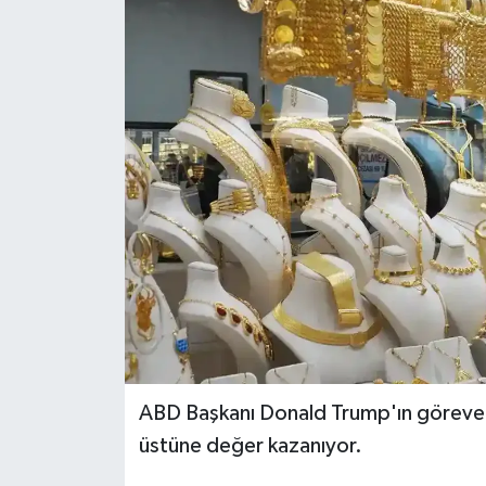
Politika
Sağlık
Spor
Teknoloji
Yaşam
ABD Başkanı Donald Trump'ın göreve ge
üstüne değer kazanıyor.