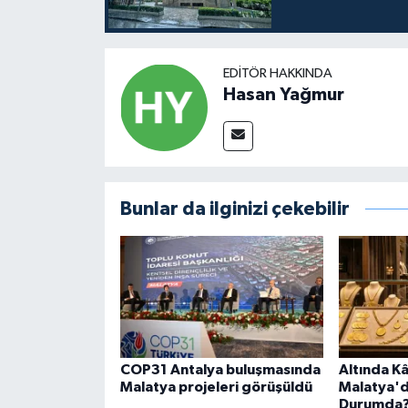
EDITÖR HAKKINDA
Hasan Yağmur
Bunlar da ilginizi çekebilir
COP31 Antalya buluşmasında
Altında Kâ
Malatya projeleri görüşüldü
Malatya'
Durumda