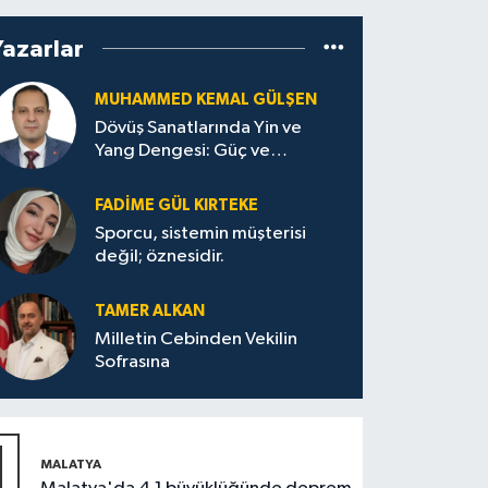
Yazarlar
MUHAMMED KEMAL GÜLŞEN
Dövüş Sanatlarında Yin ve
Yang Dengesi: Güç ve
Sakinliğin Uyumu
FADIME GÜL KIRTEKE
Sporcu, sistemin müşterisi
değil; öznesidir.
TAMER ALKAN
Milletin Cebinden Vekilin
Sofrasına
1
MALATYA