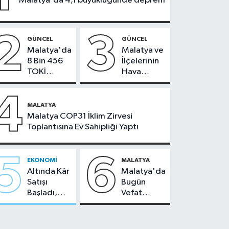
Malatya'da 4,1 büyüklüğünde deprem
2
3
GÜNCEL
GÜNCEL
Malatya'da
Malatya ve
8 Bin 456
İlçelerinin
TOKİ
Hava
Konutunun
Durumu -
Kurası
24
4
Bugün
Temmuz
MALATYA
Çekiliyor
2026
Malatya COP31 İklim Zirvesi
Toplantısına Ev Sahipliği Yaptı
5
6
EKONOMI
MALATYA
Altında Kâr
Malatya'da
Satışı
Bugün
Başladı,
Vefat
Malatya'da
Edenler -
Makas Ne
22 Temmuz
Durumda?
2026