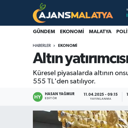
Asayiş
Malatya Nöbetçi Eczaneler
GÜNDEM
EKONOMI
MALATYA
POLI
Dünya
Malatya Hava Durumu
HABERLER
EKONOMI
Eğitim
Malatya Namaz Vakitleri
Altın yatırımcısı
Ekonomi
Malatya Trafik Yoğunluk Haritası
Küresel piyasalarda altının onsu
Gündem
TFF 3.Lig 2.Grup Puan Durumu ve Fikstür
555 TL'den satılıyor.
Kadın
Tüm Manşetler
HASAN YAĞMUR
11.04.2025 - 09:15
EDITÖR
YAYINLANMA
Kültür & Sanat
Son Dakika Haberleri
Magazin
Haber Arşivi