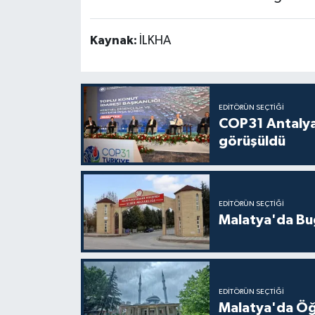
Kaynak:
İLKHA
EDITÖRÜN SEÇTIĞI
COP31 Antalya
görüşüldü
EDITÖRÜN SEÇTIĞI
Malatya'da Bu
EDITÖRÜN SEÇTIĞI
Malatya'da Öğ