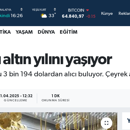
BITCOIN
64.840,97
-0.15
Künye
Rekla
°
33
İkindi
16:26
DOLAR
47,7436
0.18
EURO
TIKA
YAŞAM
DÜNYA
EĞITIM
55,2510
0.32
STERLİN
64,4811
0.38
GRAM ALTIN
 altın yılını yaşıyor
6660.55
0
BİST100
13.779
-14
 3 bin 194 dolardan alıcı buluyor. Çeyrek a
11.04.2025 - 12:32
1 DK
GÜNCELLEME
OKUNMA SÜRESI
Y