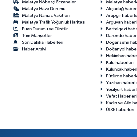
Malatya Nöbetçi Eczaneler
Malatya haberl
Malatya Hava Durumu
Akçadağ haberl
Malatya Namaz Vakitleri
Arapgir haberle
Malatya Trafik Yoğunluk Haritası
Arguvan haberl
Puan Durumu ve Fikstür
Battalgazi habe
Tüm Manşetler
Darende haberl
Son Dakika Haberleri
Doğanşehir hab
Haber Arşivi
Doğanyol haber
Hekimhan haber
Kale haberleri
Kuluncak haberl
Pütürge haberl
Yazıhan haberle
Yeşilyurt haberl
Vefat Haberleri
Kadın ve Aile ha
ÜLKE haberleri