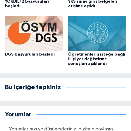
YÖKDİL/2 başvuruları
YKS sınav giriş belgeleri
başladı
erişime açıldı
DGS başvuruları başladı
Öğretmenlerin isteğe bağlı
il içi yer değiştirme
sonuçları açıklandı
Bu içeriğe tepkiniz
Yorumlar