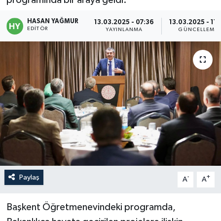
Politika
HASAN YAĞMUR
13.03.2025 - 07:36
13.03.2025 - 11:
EDITÖR
YAYINLANMA
GÜNCELLEME
Sağlık
Spor
Teknoloji
Yaşam
Paylaş
-
+
A
A
Başkent Öğretmenevindeki programda,