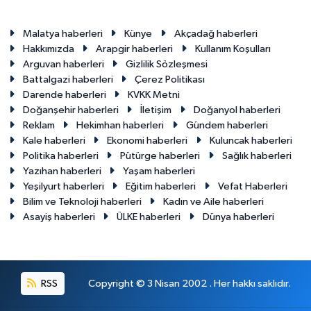
Malatya haberleri
Künye
Akçadağ haberleri
Hakkımızda
Arapgir haberleri
Kullanım Koşulları
Arguvan haberleri
Gizlilik Sözleşmesi
Battalgazi haberleri
Çerez Politikası
Darende haberleri
KVKK Metni
Doğanşehir haberleri
İletişim
Doğanyol haberleri
Reklam
Hekimhan haberleri
Gündem haberleri
Kale haberleri
Ekonomi haberleri
Kuluncak haberleri
Politika haberleri
Pütürge haberleri
Sağlık haberleri
Yazıhan haberleri
Yaşam haberleri
Yeşilyurt haberleri
Eğitim haberleri
Vefat Haberleri
Bilim ve Teknoloji haberleri
Kadın ve Aile haberleri
Asayiş haberleri
ÜLKE haberleri
Dünya haberleri
RSS
Copyright © 3 Nisan 2002 . Her hakkı saklıdır.