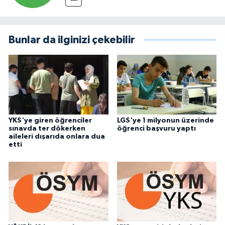
Bunlar da ilginizi çekebilir
YKS'ye giren öğrenciler
LGS'ye 1 milyonun üzerinde
sınavda ter dökerken
öğrenci başvuru yaptı
aileleri dışarıda onlara dua
etti