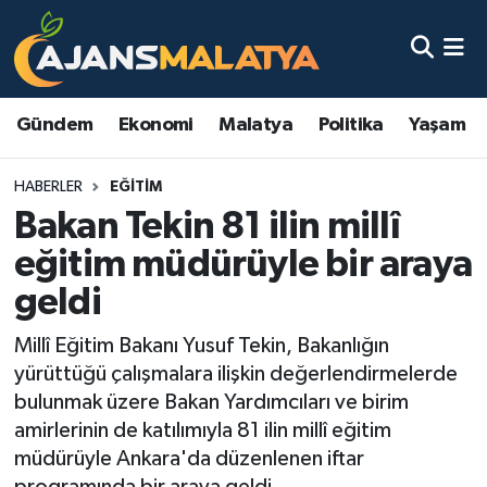
Asayiş
Malatya Nöbetçi Eczaneler
Gündem
Ekonomi
Malatya
Politika
Yaşam
Dünya
Malatya Hava Durumu
HABERLER
EĞITIM
Eğitim
Malatya Namaz Vakitleri
Bakan Tekin 81 ilin millî
Ekonomi
Malatya Trafik Yoğunluk Haritası
eğitim müdürüyle bir araya
geldi
Gündem
TFF 3.Lig 2.Grup Puan Durumu ve Fikstür
Millî Eğitim Bakanı Yusuf Tekin, Bakanlığın
Kadın
Tüm Manşetler
yürüttüğü çalışmalara ilişkin değerlendirmelerde
bulunmak üzere Bakan Yardımcıları ve birim
Kültür & Sanat
Son Dakika Haberleri
amirlerinin de katılımıyla 81 ilin millî eğitim
müdürüyle Ankara'da düzenlenen iftar
Magazin
Haber Arşivi
programında bir araya geldi.