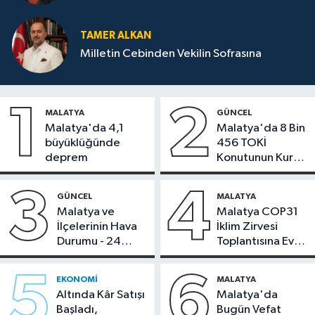
TAMER ALKAN
Milletin Cebinden Vekilin Sofrasına
1
2
MALATYA
GÜNCEL
Malatya'da 4,1
Malatya'da 8 Bin
büyüklüğünde
456 TOKİ
deprem
Konutunun Kurası
Bugün Çekiliyor
3
4
GÜNCEL
MALATYA
Malatya ve
Malatya COP31
İlçelerinin Hava
İklim Zirvesi
Durumu - 24
Toplantısına Ev
Temmuz 2026
Sahipliği Yaptı
5
6
EKONOMI
MALATYA
Altında Kâr Satışı
Malatya'da
Başladı,
Bugün Vefat