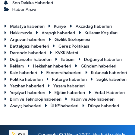
Son Dakika Haberleri
Haber Arşivi
Malatya haberleri
Künye
Akçadağ haberleri
Hakkımızda
Arapgir haberleri
Kullanım Koşulları
Arguvan haberleri
Gizlilik Sözleşmesi
Battalgazi haberleri
Çerez Politikası
Darende haberleri
KVKK Metni
Doğanşehir haberleri
İletişim
Doğanyol haberleri
Reklam
Hekimhan haberleri
Gündem haberleri
Kale haberleri
Ekonomi haberleri
Kuluncak haberleri
Politika haberleri
Pütürge haberleri
Sağlık haberleri
Yazıhan haberleri
Yaşam haberleri
Yeşilyurt haberleri
Eğitim haberleri
Vefat Haberleri
Bilim ve Teknoloji haberleri
Kadın ve Aile haberleri
Asayiş haberleri
ÜLKE haberleri
Dünya haberleri
RSS
Copyright © 3 Nisan 2002 . Her hakkı saklıdır.