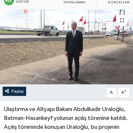
EDITÖR
YAYINLANMA
GÜNCELLEME
Politika
Sağlık
Spor
Teknoloji
Yaşam
Paylaş
-
+
A
A
Ulaştırma ve Altyapı Bakanı Abdulkadir Uraloğlu,
Batman-Hasankeyf yolunun açılış törenine katıldı.
Açılış töreninde konuşan Uraloğlu, bu projenin