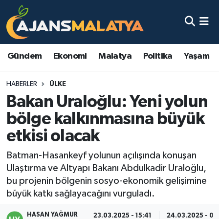
Asayiş
Malatya Nöbetçi Eczaneler
Gündem
Ekonomi
Malatya
Politika
Yaşam
Dünya
Malatya Hava Durumu
HABERLER
ÜLKE
Eğitim
Malatya Namaz Vakitleri
Bakan Uraloğlu: Yeni yolun
Ekonomi
Malatya Trafik Yoğunluk Haritası
bölge kalkınmasına büyük
etkisi olacak
Gündem
TFF 3.Lig 2.Grup Puan Durumu ve Fikstür
Batman-Hasankeyf yolunun açılışında konuşan
Kadın
Tüm Manşetler
Ulaştırma ve Altyapı Bakanı Abdulkadir Uraloğlu,
bu projenin bölgenin sosyo-ekonomik gelişimine
Kültür & Sanat
Son Dakika Haberleri
büyük katkı sağlayacağını vurguladı.
Magazin
Haber Arşivi
HASAN YAĞMUR
23.03.2025 - 15:41
24.03.2025 - 00