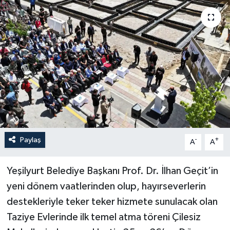
Politika
Sağlık
Spor
Teknoloji
Yaşam
Paylaş
-
+
A
A
Yeşilyurt Belediye Başkanı Prof. Dr. İlhan Geçit’in
yeni dönem vaatlerinden olup, hayırseverlerin
destekleriyle teker teker hizmete sunulacak olan
Taziye Evlerinde ilk temel atma töreni Çilesiz