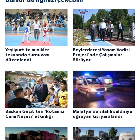
Yeşilyurt'ta minikler
Beylerderesi Yaşam Vadisi
tekvando turnuvası
Projesi'nde Çalışmalar
düzenlendi
Sürüyor
Başkan Geçit'ten 'Rotamız
Malatya'da silahlı saldırıya
Cami Neşesi' etkinliği
uğrayan kişi yaralandı