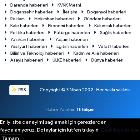
Darende haberleri
KVKK Metni
Doğanşehir haberleri
İletişim
Doğanyol haberleri
Reklam
Hekimhan haberleri
Gündem haberleri
Kale haberleri
Ekonomi haberleri
Kuluncak haberleri
Politika haberleri
Pütürge haberleri
Sağlık haberleri
Yazıhan haberleri
Yaşam haberleri
Yeşilyurt haberleri
Eğitim haberleri
Vefat Haberleri
Bilim ve Teknoloji haberleri
Kadın ve Aile haberleri
Asayiş haberleri
ÜLKE haberleri
Dünya haberleri
RSS
Copyright © 3 Nisan 2002 . Her hakkı saklıdır.
Haber Yazılımı:
TE Bilişim
En iyi site deneyimi sağlamak için çerezlerden
faydalanıyoruz. Detaylar için lütfen tıklayın.
Gizlilik politikası
Tamam