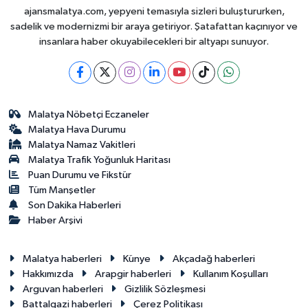
ajansmalatya.com, yepyeni temasıyla sizleri buluştururken,
sadelik ve modernizmi bir araya getiriyor. Şatafattan kaçınıyor ve
insanlara haber okuyabilecekleri bir altyapı sunuyor.
Malatya Nöbetçi Eczaneler
Malatya Hava Durumu
Malatya Namaz Vakitleri
Malatya Trafik Yoğunluk Haritası
Puan Durumu ve Fikstür
Tüm Manşetler
Son Dakika Haberleri
Haber Arşivi
Malatya haberleri
Künye
Akçadağ haberleri
Hakkımızda
Arapgir haberleri
Kullanım Koşulları
Arguvan haberleri
Gizlilik Sözleşmesi
Battalgazi haberleri
Çerez Politikası