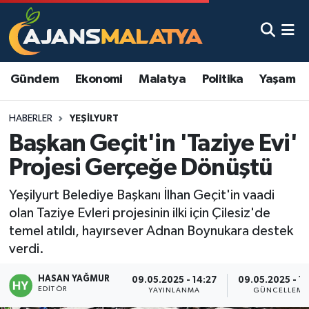
Asayiş
Malatya Nöbetçi Eczaneler
Gündem
Ekonomi
Malatya
Politika
Yaşam
Dünya
Malatya Hava Durumu
HABERLER
YEŞILYURT
Eğitim
Malatya Namaz Vakitleri
Başkan Geçit'in 'Taziye Evi'
Ekonomi
Malatya Trafik Yoğunluk Haritası
Projesi Gerçeğe Dönüştü
Gündem
TFF 3.Lig 2.Grup Puan Durumu ve Fikstür
Yeşilyurt Belediye Başkanı İlhan Geçit'in vaadi
olan Taziye Evleri projesinin ilki için Çilesiz'de
Kadın
Tüm Manşetler
temel atıldı, hayırsever Adnan Boynukara destek
verdi.
Kültür & Sanat
Son Dakika Haberleri
HASAN YAĞMUR
09.05.2025 - 14:27
09.05.2025 - 1
EDITÖR
YAYINLANMA
GÜNCELLEME
Magazin
Haber Arşivi