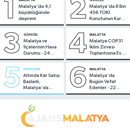
1
2
MALATYA
GÜNCEL
Malatya'da 4,1
Malatya'da 8 Bin
büyüklüğünde
456 TOKİ
deprem
Konutunun Kurası
Bugün Çekiliyor
3
4
GÜNCEL
MALATYA
Malatya ve
Malatya COP31
İlçelerinin Hava
İklim Zirvesi
Durumu - 24
Toplantısına Ev
Temmuz 2026
Sahipliği Yaptı
5
6
EKONOMI
MALATYA
Altında Kâr Satışı
Malatya'da
Başladı,
Bugün Vefat
Malatya'da
Edenler - 22
Makas Ne
Temmuz 2026
Durumda?