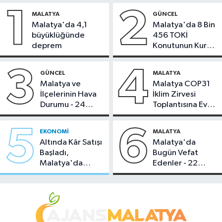
1
2
MALATYA
GÜNCEL
Malatya'da 4,1
Malatya'da 8 Bin
büyüklüğünde
456 TOKİ
deprem
Konutunun Kurası
Bugün Çekiliyor
3
4
GÜNCEL
MALATYA
Malatya ve
Malatya COP31
İlçelerinin Hava
İklim Zirvesi
Durumu - 24
Toplantısına Ev
Temmuz 2026
Sahipliği Yaptı
5
6
EKONOMI
MALATYA
Altında Kâr Satışı
Malatya'da
Başladı,
Bugün Vefat
Malatya'da
Edenler - 22
Makas Ne
Temmuz 2026
Durumda?