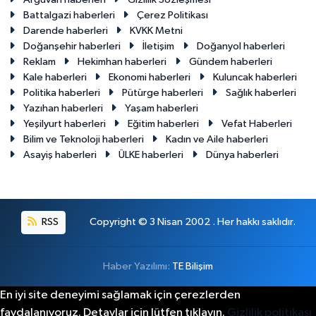
Battalgazi haberleri
Çerez Politikası
Darende haberleri
KVKK Metni
Doğanşehir haberleri
İletişim
Doğanyol haberleri
Reklam
Hekimhan haberleri
Gündem haberleri
Kale haberleri
Ekonomi haberleri
Kuluncak haberleri
Politika haberleri
Pütürge haberleri
Sağlık haberleri
Yazıhan haberleri
Yaşam haberleri
Yeşilyurt haberleri
Eğitim haberleri
Vefat Haberleri
Bilim ve Teknoloji haberleri
Kadın ve Aile haberleri
Asayiş haberleri
ÜLKE haberleri
Dünya haberleri
RSS
Copyright © 3 Nisan 2002 . Her hakkı saklıdır.
Haber Yazılımı:
TE Bilişim
En iyi site deneyimi sağlamak için çerezlerden
faydalanıyoruz. Detaylar için lütfen tıklayın.
Gizlilik politikası