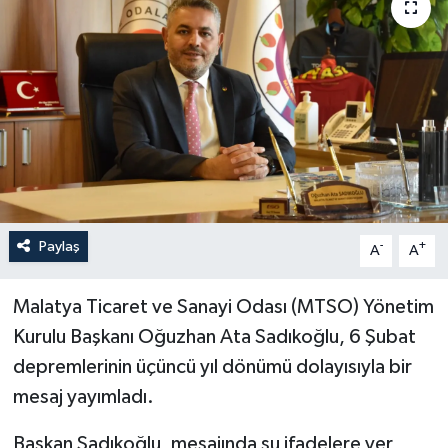
Politika
Sağlık
Spor
Teknoloji
Yaşam
Paylaş
-
+
A
A
Malatya Ticaret ve Sanayi Odası (MTSO) Yönetim
Kurulu Başkanı Oğuzhan Ata Sadıkoğlu, 6 Şubat
depremlerinin üçüncü yıl dönümü dolayısıyla bir
mesaj yayımladı.
Başkan Sadıkoğlu, mesajında şu ifadelere yer