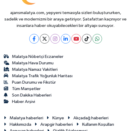
ajansmalatya.com, yepyeni temasıyla sizleri buluştururken,
sadelik ve modernizmi bir araya getiriyor. Şatafattan kaçınıyor ve
insanlara haber okuyabilecekleri bir altyapı sunuyor.
Malatya Nöbetçi Eczaneler
Malatya Hava Durumu
Malatya Namaz Vakitleri
Malatya Trafik Yoğunluk Haritası
Puan Durumu ve Fikstür
Tüm Manşetler
Son Dakika Haberleri
Haber Arşivi
Malatya haberleri
Künye
Akçadağ haberleri
Hakkımızda
Arapgir haberleri
Kullanım Koşulları
Arguvan haberleri
Gizlilik Sözleşmesi