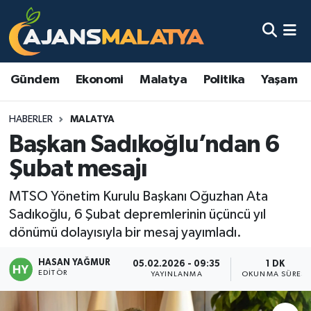
Asayiş
Malatya Nöbetçi Eczaneler
Gündem
Ekonomi
Malatya
Politika
Yaşam
Dünya
Malatya Hava Durumu
HABERLER
MALATYA
Eğitim
Malatya Namaz Vakitleri
Başkan Sadıkoğlu’ndan 6
Ekonomi
Malatya Trafik Yoğunluk Haritası
Şubat mesajı
Gündem
TFF 3.Lig 2.Grup Puan Durumu ve Fikstür
MTSO Yönetim Kurulu Başkanı Oğuzhan Ata
Sadıkoğlu, 6 Şubat depremlerinin üçüncü yıl
Kadın
Tüm Manşetler
dönümü dolayısıyla bir mesaj yayımladı.
HASAN YAĞMUR
Kültür & Sanat
Son Dakika Haberleri
05.02.2026 - 09:35
1 DK
EDITÖR
YAYINLANMA
OKUNMA SÜRESI
Magazin
Haber Arşivi