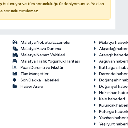
ş bulunuyor ve tüm sorumluluğu üstleniyorsunuz. Yazılan
de sorumlu tutulamaz.
Malatya Nöbetçi Eczaneler
Malatya haberl
Malatya Hava Durumu
Akçadağ haberl
Malatya Namaz Vakitleri
Arapgir haberle
Malatya Trafik Yoğunluk Haritası
Arguvan haberl
Puan Durumu ve Fikstür
Battalgazi habe
Tüm Manşetler
Darende haberl
Son Dakika Haberleri
Doğanşehir hab
Haber Arşivi
Doğanyol haber
Hekimhan haber
Kale haberleri
Kuluncak haberl
Pütürge haberl
Yazıhan haberle
Yeşilyurt haberl