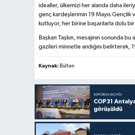
idealler, ülkemizi her alanda daha ile
genç kardeşlerimin 19 Mayıs Gençlik v
kutluyor, her birine başarılarla dolu 
Başkan Taşkın, mesajının sonunda bu an
gazileri minnetle andığını belirterek, 
Kaynak:
Bülten
EDITÖRÜN SEÇTIĞI
COP31 Antalya
görüşüldü