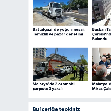
Battalgazi'de yoğun mesai:
Başkan Taş
Temizlik ve pazar denetimi
Çarşısı'n
Bulundu
Malatya'da 2 otomobil
Malatya'da
çarpıştı: 3 yaralı
Miras Çal
Bu içeriğe tepkiniz