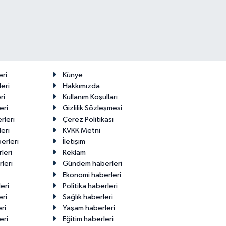
eri
Künye
eri
Hakkımızda
ri
Kullanım Koşulları
eri
Gizlilik Sözleşmesi
rleri
Çerez Politikası
eri
KVKK Metni
erleri
İletişim
leri
Reklam
leri
Gündem haberleri
Ekonomi haberleri
eri
Politika haberleri
eri
Sağlık haberleri
ri
Yaşam haberleri
eri
Eğitim haberleri