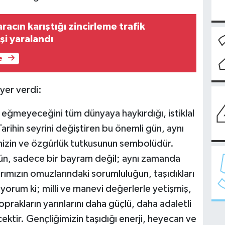
racın karıştığı zincirleme trafik
şi yaralandı
e
yer verdi:
 eğmeyeceğini tüm dünyaya haykırdığı, istiklal
Tarihin seyrini değiştiren bu önemli gün, aynı
imizin ve özgürlük tutkusunun sembolüdür.
ün, sadece bir bayram değil; aynı zamanda
ımızın omuzlarındaki sorumluluğun, taşıdıkları
yorum ki; milli ve manevi değerlerle yetişmiş,
oprakların yarınlarını daha güçlü, daha adaletli
ektir. Gençliğimizin taşıdığı enerji, heyecan ve