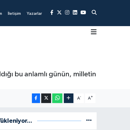
m
İletişim
Yazarlar
dığı bu anlamlı günün, milletin
-
+
A
A
ükleniyor...