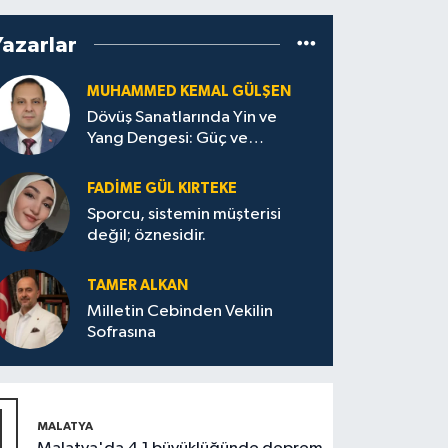
Yazarlar
MUHAMMED KEMAL GÜLŞEN
Dövüş Sanatlarında Yin ve
Yang Dengesi: Güç ve
Sakinliğin Uyumu
FADIME GÜL KIRTEKE
Sporcu, sistemin müşterisi
değil; öznesidir.
TAMER ALKAN
Milletin Cebinden Vekilin
Sofrasına
1
MALATYA