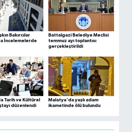
kın Bakırcılar
Battalgazi Belediye Meclisi
da İncelemelerde
temmuz ayı toplantısı
gerçekleştirildi
 Tarih ve Kültürel
Malatya'da yaşlı adam
ıştayı düzenlendi
ikametinde ölü bulundu