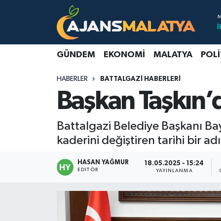
İ
Asayiş
Malatya Nöbetçi Eczaneler
GÜNDEM
EKONOMI
MALATYA
POLI
Dünya
Malatya Hava Durumu
HABERLER
BATTALGAZI HABERLERI
Eğitim
Malatya Namaz Vakitleri
Başkan Taşkın’
Ekonomi
Malatya Trafik Yoğunluk Haritası
Battalgazi Belediye Başkanı Bay
Gündem
TFF 3.Lig 2.Grup Puan Durumu ve Fikstür
kaderini değiştiren tarihi bir a
Kadın
Tüm Manşetler
HASAN YAĞMUR
18.05.2025 - 15:24
EDITÖR
YAYINLANMA
Kültür & Sanat
Son Dakika Haberleri
Magazin
Haber Arşivi