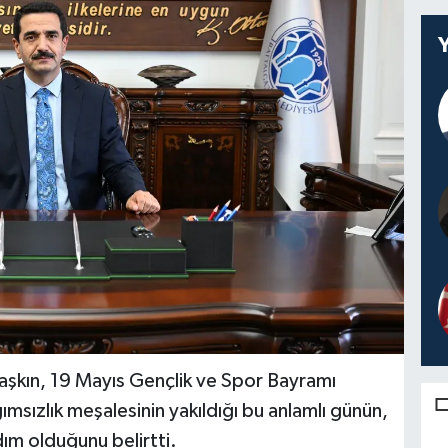
aşkın, 19 Mayıs Gençlik ve Spor Bayramı
ımsızlık meşalesinin yakıldığı bu anlamlı günün,
adım olduğunu belirtti.