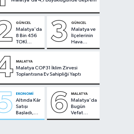
Malatya'da 4,1 büyüklüğünde deprem
2
3
GÜNCEL
GÜNCEL
Malatya'da
Malatya ve
8 Bin 456
İlçelerinin
TOKİ
Hava
Konutunun
Durumu -
Kurası
24
4
Bugün
Temmuz
MALATYA
Çekiliyor
2026
Malatya COP31 İklim Zirvesi
Toplantısına Ev Sahipliği Yaptı
5
6
EKONOMI
MALATYA
Altında Kâr
Malatya'da
Satışı
Bugün
Başladı,
Vefat
Malatya'da
Edenler -
Makas Ne
22 Temmuz
Durumda?
2026