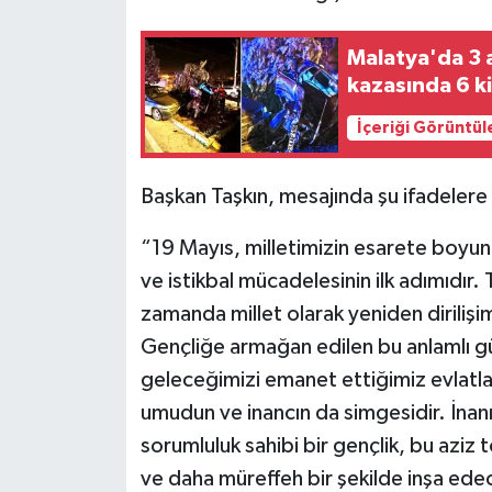
Malatya'da 3 a
kazasında 6 ki
İçeriği Görüntül
Başkan Taşkın, mesajında şu ifadelere 
“19 Mayıs, milletimizin esarete boyun
ve istikbal mücadelesinin ilk adımıdır. 
zamanda millet olarak yeniden diriliş
Gençliğe armağan edilen bu anlamlı g
geleceğimizi emanet ettiğimiz evlatlar
umudun ve inancın da simgesidir. İnanı
sorumluluk sahibi bir gençlik, bu aziz t
ve daha müreffeh bir şekilde inşa edec