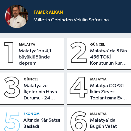
TAMER ALKAN
Milletin Cebinden Vekilin Sofrasına
1
2
MALATYA
GÜNCEL
Malatya'da 4,1
Malatya'da 8 Bin
büyüklüğünde
456 TOKİ
deprem
Konutunun Kurası
Bugün Çekiliyor
3
4
GÜNCEL
MALATYA
Malatya ve
Malatya COP31
İlçelerinin Hava
İklim Zirvesi
Durumu - 24
Toplantısına Ev
Temmuz 2026
Sahipliği Yaptı
5
6
EKONOMI
MALATYA
Altında Kâr Satışı
Malatya'da
Başladı,
Bugün Vefat