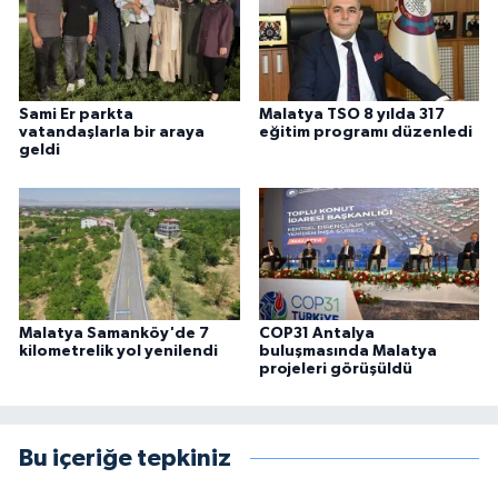
Sami Er parkta
Malatya TSO 8 yılda 317
vatandaşlarla bir araya
eğitim programı düzenledi
geldi
Malatya Samanköy'de 7
COP31 Antalya
kilometrelik yol yenilendi
buluşmasında Malatya
projeleri görüşüldü
Bu içeriğe tepkiniz