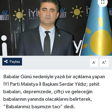
Politika
Sağlık
Spor
Teknoloji
Yaşam
Paylaş
-
+
A
A
Babalar Günü nedeniyle yazılı bir açıklama yapan
İYİ Parti Malatya İl Başkanı Serdar Yıldız; şehit
babaları, depremzede, çiftçi ve geleceğin
babalarının yanında olacaklarını belirterek,
“Babalarımız başımızın tacı” dedi.