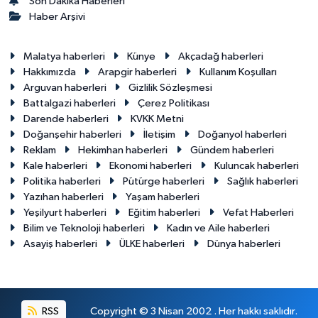
Son Dakika Haberleri
Haber Arşivi
Malatya haberleri
Künye
Akçadağ haberleri
Hakkımızda
Arapgir haberleri
Kullanım Koşulları
Arguvan haberleri
Gizlilik Sözleşmesi
Battalgazi haberleri
Çerez Politikası
Darende haberleri
KVKK Metni
Doğanşehir haberleri
İletişim
Doğanyol haberleri
Reklam
Hekimhan haberleri
Gündem haberleri
Kale haberleri
Ekonomi haberleri
Kuluncak haberleri
Politika haberleri
Pütürge haberleri
Sağlık haberleri
Yazıhan haberleri
Yaşam haberleri
Yeşilyurt haberleri
Eğitim haberleri
Vefat Haberleri
Bilim ve Teknoloji haberleri
Kadın ve Aile haberleri
Asayiş haberleri
ÜLKE haberleri
Dünya haberleri
RSS
Copyright © 3 Nisan 2002 . Her hakkı saklıdır.