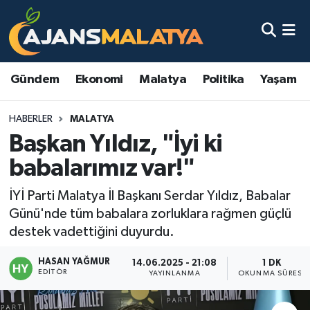
Asayiş
Malatya Nöbetçi Eczaneler
Gündem
Ekonomi
Malatya
Politika
Yaşam
Dünya
Malatya Hava Durumu
HABERLER
MALATYA
Eğitim
Malatya Namaz Vakitleri
Başkan Yıldız, "İyi ki
Ekonomi
Malatya Trafik Yoğunluk Haritası
babalarımız var!"
Gündem
TFF 3.Lig 2.Grup Puan Durumu ve Fikstür
İYİ Parti Malatya İl Başkanı Serdar Yıldız, Babalar
Günü'nde tüm babalara zorluklara rağmen güçlü
Kadın
Tüm Manşetler
destek vadettiğini duyurdu.
HASAN YAĞMUR
Kültür & Sanat
Son Dakika Haberleri
14.06.2025 - 21:08
1 DK
EDITÖR
YAYINLANMA
OKUNMA SÜRESI
Magazin
Haber Arşivi