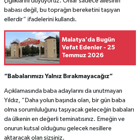
çığlıklarını duyuyoruz. Onlar sadece ailesinin
babası değil, bu toprağın bereketini taşıyan
ellerdir” ifadelerini kullandı.
Malatya'da Bugün
Vefat Edenler - 25
Temmuz 2026
“Babalarımızı Yalnız Bırakmayacağız”
Açıklamasında baba adaylarını da unutmayan
Yıldız, “Daha yolun başında olan, bir gün baba
olma sorumluluğunu taşıyacak geleceğin babaları
da ülkenin en değerli teminatısınız. Emeğin ve
onurun kutsal olduğunu gelecek nesillere
aktaracak olan sizsiniz.