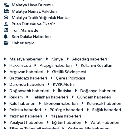
Malatya Hava Durumu
Malatya Namaz Vakitleri
Malatya Trafik Yoğunluk Haritası
Puan Durumu ve Fikstür
Tüm Manşetler
Son Dakika Haberleri
Haber Arşivi
Malatya haberleri
Künye
Akçadağ haberleri
Hakkımızda
Arapgir haberleri
Kullanım Koşulları
Arguvan haberleri
Gizlilik Sözleşmesi
Battalgazi haberleri
Çerez Politikası
Darende haberleri
KVKK Metni
Doğanşehir haberleri
İletişim
Doğanyol haberleri
Reklam
Hekimhan haberleri
Gündem haberleri
Kale haberleri
Ekonomi haberleri
Kuluncak haberleri
Politika haberleri
Pütürge haberleri
Sağlık haberleri
Yazıhan haberleri
Yaşam haberleri
Yeşilyurt haberleri
Eğitim haberleri
Vefat Haberleri
Bilim ve Teknoloji haberleri
Kadın ve Aile haberleri