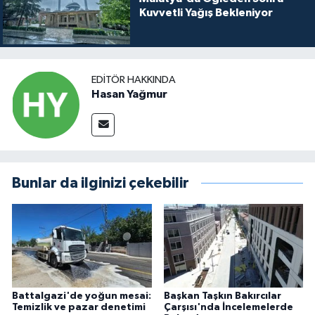
Kuvvetli Yağış Bekleniyor
EDITÖR HAKKINDA
Hasan Yağmur
Bunlar da ilginizi çekebilir
Battalgazi'de yoğun mesai:
Başkan Taşkın Bakırcılar
Temizlik ve pazar denetimi
Çarşısı'nda İncelemelerde