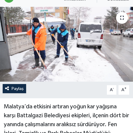
Politika
Sağlık
Spor
Teknoloji
Yaşam
Paylaş
-
+
A
A
Malatya’da etkisini artıran yoğun kar yağışına
karşı Battalgazi Belediyesi ekipleri, ilçenin dört bir
yanında çalışmalarını aralıksız sürdürüyor. Fen