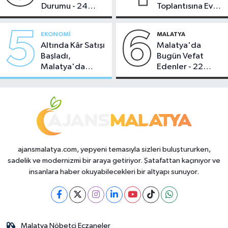
Durumu - 24
Toplantısına Ev
Temmuz 2026
Sahipliği Yaptı
5
6
EKONOMI
MALATYA
Altında Kâr Satışı
Malatya'da
Başladı,
Bugün Vefat
Malatya'da
Edenler - 22
Makas Ne
Temmuz 2026
Durumda?
ajansmalatya.com, yepyeni temasıyla sizleri buluştururken,
sadelik ve modernizmi bir araya getiriyor. Şatafattan kaçınıyor ve
insanlara haber okuyabilecekleri bir altyapı sunuyor.
Malatya Nöbetçi Eczaneler