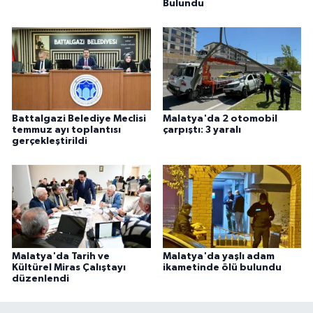
Bulundu
Battalgazi Belediye Meclisi
Malatya'da 2 otomobil
temmuz ayı toplantısı
çarpıştı: 3 yaralı
gerçekleştirildi
Malatya'da Tarih ve
Malatya'da yaşlı adam
Kültürel Miras Çalıştayı
ikametinde ölü bulundu
düzenlendi