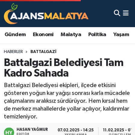
Asayiş
Malatya Nöbetçi Eczaneler
Gündem
Ekonomi
Malatya
Politika
Yaşam
Dünya
Malatya Hava Durumu
HABERLER
BATTALGAZI
Eğitim
Malatya Namaz Vakitleri
Battalgazi Belediyesi Tam
Ekonomi
Malatya Trafik Yoğunluk Haritası
Kadro Sahada
Gündem
TFF 3.Lig 2.Grup Puan Durumu ve Fikstür
Battalgazi Belediyesi ekipleri, ilçede etkisini
gösteren yoğun kar yağışı sonrası karla mücadele
Kadın
Tüm Manşetler
çalışmalarını aralıksız sürdürüyor. Hem kırsal hem
de merkez mahallelerde yollar açılıyor, kaldırımlar
Kültür & Sanat
Son Dakika Haberleri
temizleniyor.
HASAN YAĞMUR
Magazin
Haber Arşivi
07.02.2025 - 14:25
11.02.2025 - 01
EDITÖR
YAYINLANMA
GÜNCELLEME