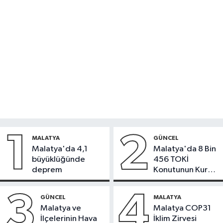
1
2
MALATYA
GÜNCEL
Malatya'da 4,1
Malatya'da 8 Bin
büyüklüğünde
456 TOKİ
deprem
Konutunun Kurası
Bugün Çekiliyor
3
4
GÜNCEL
MALATYA
Malatya ve
Malatya COP31
İlçelerinin Hava
İklim Zirvesi