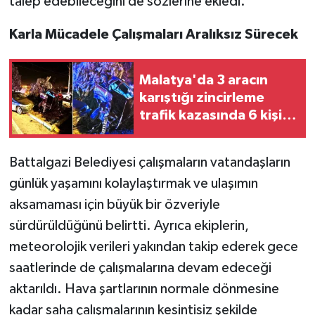
talep edebileceğini de sözlerine ekledi.
Karla Mücadele Çalışmaları Aralıksız Sürecek
Malatya'da 3 aracın
karıştığı zincirleme
trafik kazasında 6 kişi
yaralandı
Battalgazi Belediyesi çalışmaların vatandaşların
günlük yaşamını kolaylaştırmak ve ulaşımın
aksamaması için büyük bir özveriyle
sürdürüldüğünü belirtti. Ayrıca ekiplerin,
meteorolojik verileri yakından takip ederek gece
saatlerinde de çalışmalarına devam edeceği
aktarıldı. Hava şartlarının normale dönmesine
kadar saha çalışmalarının kesintisiz şekilde