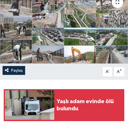
Politika
Sağlık
Spor
Teknoloji
Yaşam
Paylaş
-
+
A
A
Yaşlı adam evinde ölü
bulundu