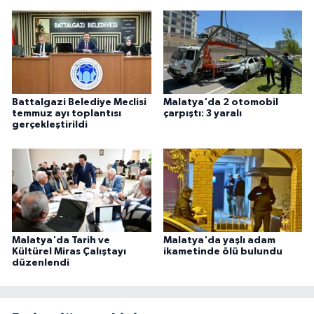
Battalgazi Belediye Meclisi
Malatya'da 2 otomobil
temmuz ayı toplantısı
çarpıştı: 3 yaralı
gerçekleştirildi
Malatya'da Tarih ve
Malatya'da yaşlı adam
Kültürel Miras Çalıştayı
ikametinde ölü bulundu
düzenlendi