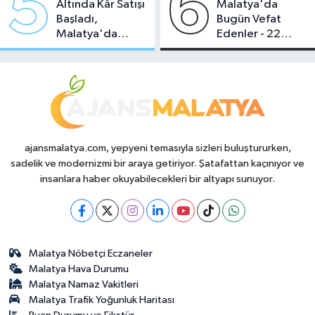
5
6
Altında Kâr Satışı
Malatya'da
Başladı,
Bugün Vefat
Malatya'da
Edenler - 22
Makas Ne
Temmuz 2026
Durumda?
ajansmalatya.com, yepyeni temasıyla sizleri buluştururken,
sadelik ve modernizmi bir araya getiriyor. Şatafattan kaçınıyor ve
insanlara haber okuyabilecekleri bir altyapı sunuyor.
Malatya Nöbetçi Eczaneler
Malatya Hava Durumu
Malatya Namaz Vakitleri
Malatya Trafik Yoğunluk Haritası