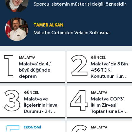
Sporcu, sistemin müşterisi değil; öznesidir.
TAMER ALKAN
Milletin Cebinden Vekilin Sofrasına
1
2
MALATYA
GÜNCEL
Malatya'da 4,1
Malatya'da 8 Bin
büyüklüğünde
456 TOKİ
deprem
Konutunun Kurası
Bugün Çekiliyor
3
4
GÜNCEL
MALATYA
Malatya ve
Malatya COP31
İlçelerinin Hava
İklim Zirvesi
Durumu - 24
Toplantısına Ev
Temmuz 2026
Sahipliği Yaptı
EKONOMI
MALATYA