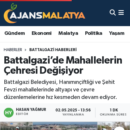
Asayiş
Malatya Nöbetçi Eczaneler
Gündem
Ekonomi
Malatya
Politika
Yaşam
Dünya
Malatya Hava Durumu
HABERLER
BATTALGAZI HABERLERI
Eğitim
Malatya Namaz Vakitleri
Battalgazi’de Mahallelerin
Ekonomi
Malatya Trafik Yoğunluk Haritası
Çehresi Değişiyor
Gündem
TFF 3.Lig 2.Grup Puan Durumu ve Fikstür
Battalgazi Belediyesi, Hanımınçiftliği ve Şehit
Fevzi mahallelerinde altyapı ve çevre
Kadın
Tüm Manşetler
düzenlemelerine hız kesmeden devam ediyor.
HASAN YAĞMUR
Kültür & Sanat
Son Dakika Haberleri
02.05.2025 - 13:56
1 DK
EDITÖR
YAYINLANMA
OKUNMA SÜRESI
Magazin
Haber Arşivi