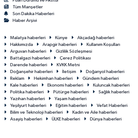
Puan Durumu ve Fikstür
Tüm Manşetler
Son Dakika Haberleri
Haber Arşivi
Malatya haberleri
Künye
Akçadağ haberleri
Hakkımızda
Arapgir haberleri
Kullanım Koşulları
Arguvan haberleri
Gizlilik Sözleşmesi
Battalgazi haberleri
Çerez Politikası
Darende haberleri
KVKK Metni
Doğanşehir haberleri
İletişim
Doğanyol haberleri
Reklam
Hekimhan haberleri
Gündem haberleri
Kale haberleri
Ekonomi haberleri
Kuluncak haberleri
Politika haberleri
Pütürge haberleri
Sağlık haberleri
Yazıhan haberleri
Yaşam haberleri
Yeşilyurt haberleri
Eğitim haberleri
Vefat Haberleri
Bilim ve Teknoloji haberleri
Kadın ve Aile haberleri
Asayiş haberleri
ÜLKE haberleri
Dünya haberleri