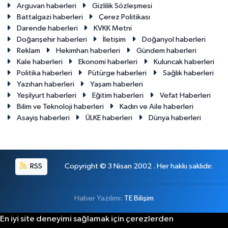
Arguvan haberleri
Gizlilik Sözleşmesi
Battalgazi haberleri
Çerez Politikası
Darende haberleri
KVKK Metni
Doğanşehir haberleri
İletişim
Doğanyol haberleri
Reklam
Hekimhan haberleri
Gündem haberleri
Kale haberleri
Ekonomi haberleri
Kuluncak haberleri
Politika haberleri
Pütürge haberleri
Sağlık haberleri
Yazıhan haberleri
Yaşam haberleri
Yeşilyurt haberleri
Eğitim haberleri
Vefat Haberleri
Bilim ve Teknoloji haberleri
Kadın ve Aile haberleri
Asayiş haberleri
ÜLKE haberleri
Dünya haberleri
RSS
Copyright © 3 Nisan 2002 . Her hakkı saklıdır.
Haber Yazılımı:
TE Bilişim
En iyi site deneyimi sağlamak için çerezlerden