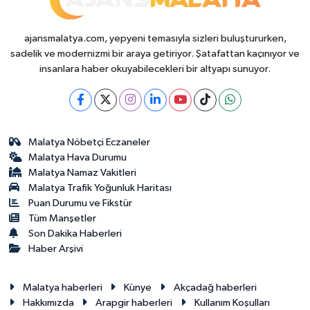
ajansmalatya.com, yepyeni temasıyla sizleri buluştururken,
sadelik ve modernizmi bir araya getiriyor. Şatafattan kaçınıyor ve
insanlara haber okuyabilecekleri bir altyapı sunuyor.
Malatya Nöbetçi Eczaneler
Malatya Hava Durumu
Malatya Namaz Vakitleri
Malatya Trafik Yoğunluk Haritası
Puan Durumu ve Fikstür
Tüm Manşetler
Son Dakika Haberleri
Haber Arşivi
Malatya haberleri
Künye
Akçadağ haberleri
Hakkımızda
Arapgir haberleri
Kullanım Koşulları