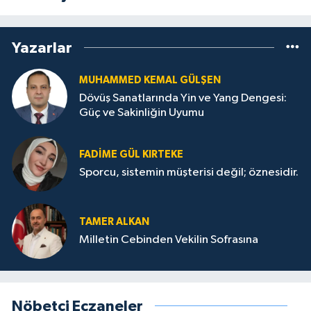
Yazarlar
MUHAMMED KEMAL GÜLŞEN
Dövüş Sanatlarında Yin ve Yang Dengesi:
Güç ve Sakinliğin Uyumu
FADIME GÜL KIRTEKE
Sporcu, sistemin müşterisi değil; öznesidir.
TAMER ALKAN
Milletin Cebinden Vekilin Sofrasına
Nöbetçi Eczaneler