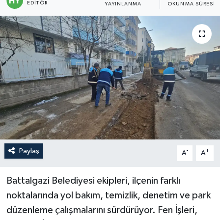
EDITÖR
YAYINLANMA
OKUNMA SÜRESI
Politika
Sağlık
Spor
Teknoloji
Yaşam
Paylaş
-
+
A
A
Battalgazi Belediyesi ekipleri, ilçenin farklı
noktalarında yol bakım, temizlik, denetim ve park
düzenleme çalışmalarını sürdürüyor. Fen İşleri,