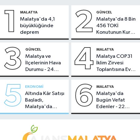
1
2
MALATYA
GÜNCEL
Malatya'da 4,1
Malatya'da 8 Bin
büyüklüğünde
456 TOKİ
deprem
Konutunun Kurası
Bugün Çekiliyor
3
4
GÜNCEL
MALATYA
Malatya ve
Malatya COP31
İlçelerinin Hava
İklim Zirvesi
Durumu - 24
Toplantısına Ev
Temmuz 2026
Sahipliği Yaptı
5
6
EKONOMI
MALATYA
Altında Kâr Satışı
Malatya'da
Başladı,
Bugün Vefat
Malatya'da
Edenler - 22
Makas Ne
Temmuz 2026
Durumda?