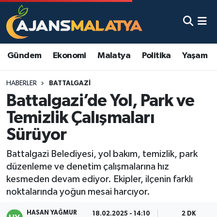
Asayiş
Malatya Nöbetçi Eczaneler
Gündem
Ekonomi
Malatya
Politika
Yaşam
Dünya
Malatya Hava Durumu
HABERLER
BATTALGAZI
Eğitim
Malatya Namaz Vakitleri
Battalgazi’de Yol, Park ve
Ekonomi
Malatya Trafik Yoğunluk Haritası
Temizlik Çalışmaları
Sürüyor
Gündem
TFF 3.Lig 2.Grup Puan Durumu ve Fikstür
Battalgazi Belediyesi, yol bakım, temizlik, park
Kadın
Tüm Manşetler
düzenleme ve denetim çalışmalarına hız
kesmeden devam ediyor. Ekipler, ilçenin farklı
Kültür & Sanat
Son Dakika Haberleri
noktalarında yoğun mesai harcıyor.
Magazin
Haber Arşivi
HASAN YAĞMUR
18.02.2025 - 14:10
2 DK