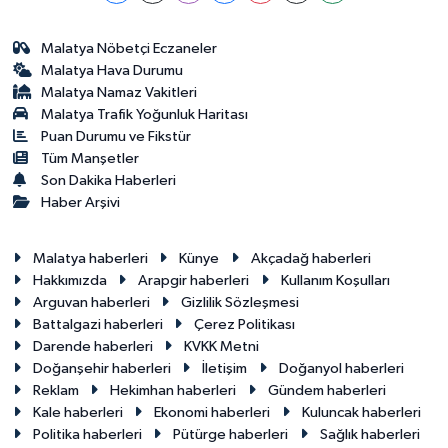
Malatya Nöbetçi Eczaneler
Malatya Hava Durumu
Malatya Namaz Vakitleri
Malatya Trafik Yoğunluk Haritası
Puan Durumu ve Fikstür
Tüm Manşetler
Son Dakika Haberleri
Haber Arşivi
Malatya haberleri
Künye
Akçadağ haberleri
Hakkımızda
Arapgir haberleri
Kullanım Koşulları
Arguvan haberleri
Gizlilik Sözleşmesi
Battalgazi haberleri
Çerez Politikası
Darende haberleri
KVKK Metni
Doğanşehir haberleri
İletişim
Doğanyol haberleri
Reklam
Hekimhan haberleri
Gündem haberleri
Kale haberleri
Ekonomi haberleri
Kuluncak haberleri
Politika haberleri
Pütürge haberleri
Sağlık haberleri