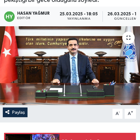
Politika
HASAN YAĞMUR
25.03.2025 - 18:05
26.03.2025 - 15
EDITÖR
YAYINLANMA
GÜNCELLEME
Sağlık
Spor
Teknoloji
Yaşam
Paylaş
-
+
A
A