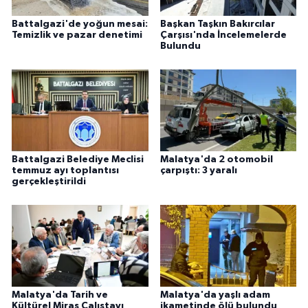
Battalgazi'de yoğun mesai:
Başkan Taşkın Bakırcılar
Temizlik ve pazar denetimi
Çarşısı'nda İncelemelerde
Bulundu
Battalgazi Belediye Meclisi
Malatya'da 2 otomobil
temmuz ayı toplantısı
çarpıştı: 3 yaralı
gerçekleştirildi
Malatya'da Tarih ve
Malatya'da yaşlı adam
Kültürel Miras Çalıştayı
ikametinde ölü bulundu