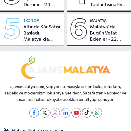
Durumu - 24
Toplantısına Ev
Temmuz 2026
Sahipliği Yaptı
5
6
EKONOMI
MALATYA
Altında Kâr Satışı
Malatya'da
Başladı,
Bugün Vefat
Malatya'da
Edenler - 22
Makas Ne
Temmuz 2026
Durumda?
ajansmalatya.com, yepyeni temasıyla sizleri buluştururken,
sadelik ve modernizmi bir araya getiriyor. Şatafattan kaçınıyor ve
insanlara haber okuyabilecekleri bir altyapı sunuyor.
Malatya Nöbetçi Eczaneler