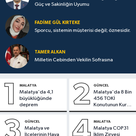
Güç ve Sakinliğin Uyumu
FADIME GÜL KIRTEKE
Sporcu, sistemin müşterisi değil; öznesidir.
TAMER ALKAN
Milletin Cebinden Vekilin Sofrasına
1
2
MALATYA
GÜNCEL
Malatya'da 4,1
Malatya'da 8 Bin
büyüklüğünde
456 TOKİ
deprem
Konutunun Kurası
Bugün Çekiliyor
3
4
GÜNCEL
MALATYA
Malatya ve
Malatya COP31
İlçelerinin Hava
İklim Zirvesi