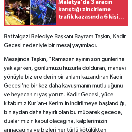
Malatya'da 3 aracın
karıştığı zincirleme
trafik kazasında 6 kişi
yaralandı
Battalgazi Belediye Başkanı Bayram Taşkın, Kadir
Gecesi nedeniyle bir mesaj yayımladı.
Mesajında Taşkın, "Ramazan ayının son günlerine
yaklaşırken, gönlümüzü huzurla dolduran, manevi
yönüyle bizlere derin bir anlam kazandıran Kadir
Gecesi'ne bir kez daha kavuşmanın mutluluğunu
ve heyecanını yaşıyoruz. Kadir Gecesi, yüce
kitabımız Kur'an-ı Kerim'in indirilmeye başlandığı,
bin aydan daha hayırlı olan bu mübarek gecede,
dualarımızın kabul olacağına, kalplerimizin
arınacağına ve bizleri her türlü kötülükten