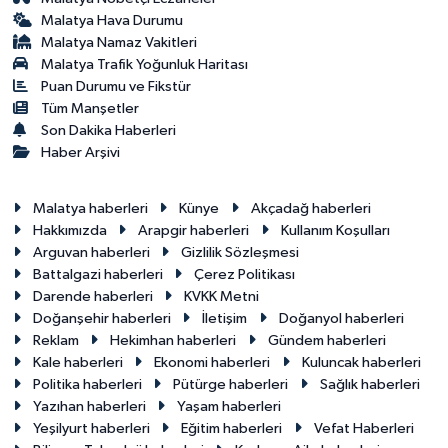
Malatya Hava Durumu
Malatya Namaz Vakitleri
Malatya Trafik Yoğunluk Haritası
Puan Durumu ve Fikstür
Tüm Manşetler
Son Dakika Haberleri
Haber Arşivi
Malatya haberleri
Künye
Akçadağ haberleri
Hakkımızda
Arapgir haberleri
Kullanım Koşulları
Arguvan haberleri
Gizlilik Sözleşmesi
Battalgazi haberleri
Çerez Politikası
Darende haberleri
KVKK Metni
Doğanşehir haberleri
İletişim
Doğanyol haberleri
Reklam
Hekimhan haberleri
Gündem haberleri
Kale haberleri
Ekonomi haberleri
Kuluncak haberleri
Politika haberleri
Pütürge haberleri
Sağlık haberleri
Yazıhan haberleri
Yaşam haberleri
Yeşilyurt haberleri
Eğitim haberleri
Vefat Haberleri