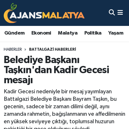
Asayiş
Malatya Nöbetçi Eczaneler
Gündem
Ekonomi
Malatya
Politika
Yaşam
Dünya
Malatya Hava Durumu
HABERLER
BATTALGAZI HABERLERI
Eğitim
Malatya Namaz Vakitleri
Belediye Başkanı
Ekonomi
Malatya Trafik Yoğunluk Haritası
Taşkın'dan Kadir Gecesi
mesajı
Gündem
TFF 3.Lig 2.Grup Puan Durumu ve Fikstür
Kadir Gecesi nedeniyle bir mesaj yayımlayan
Kadın
Tüm Manşetler
Battalgazi Belediye Başkanı Bayram Taşkın, bu
gecenin, sadece bir zaman dilimi değil, aynı
Kültür & Sanat
Son Dakika Haberleri
zamanda rahmetin, bağışlanmanın ve affedilmenin
en yüksek seviyeye çıktığı, toplumsal huzurun
Magazin
Haber Arşivi
pekiştiği bir gece olduğunu söyledi.