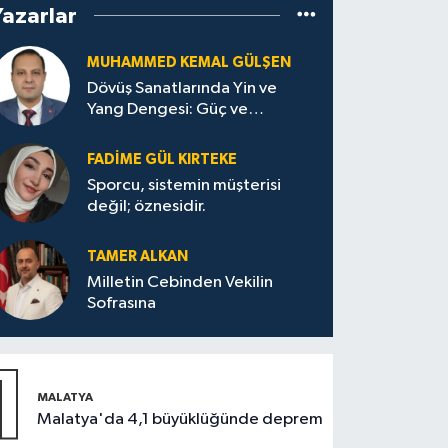
Yazarlar
MUHAMMED KEMAL GÜLŞEN
Dövüş Sanatlarında Yin ve
Yang Dengesi: Güç ve
Sakinliğin Uyumu
FADIME GÜL KIRTEKE
Sporcu, sistemin müşterisi
değil; öznesidir.
TAMER ALKAN
Milletin Cebinden Vekilin
Sofrasına
1
MALATYA
Malatya'da 4,1 büyüklüğünde deprem