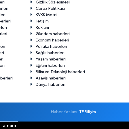
eri
Gizlilik Sözleşmesi
rleri
Çerez Politikası
eri
KVKK Metni
erleri
İletişim
leri
Reklam
leri
Gündem haberleri
Ekonomi haberleri
eri
Politika haberleri
eri
Sağlık haberleri
ri
Yaşam haberleri
eri
Eğitim haberleri
Bilim ve Teknoloji haberleri
berleri
Asayiş haberleri
Dünya haberleri
Haber Yazılımı:
TE Bilişim
Tamam