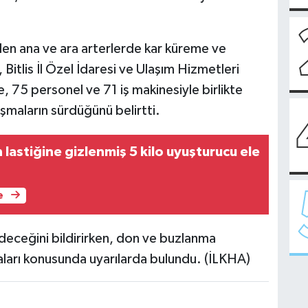
n ana ve ara arterlerde kar küreme ve
itlis İl Özel İdaresi ve Ulaşım Hizmetleri
 75 personel ve 71 iş makinesiyle birlikte
lışmaların sürdüğünü belirtti.
n lastiğine gizlenmiş 5 kilo uyuşturucu ele
e
 edeceğini bildirirken, don ve buzlanma
lmaları konusunda uyarılarda bulundu. (İLKHA)