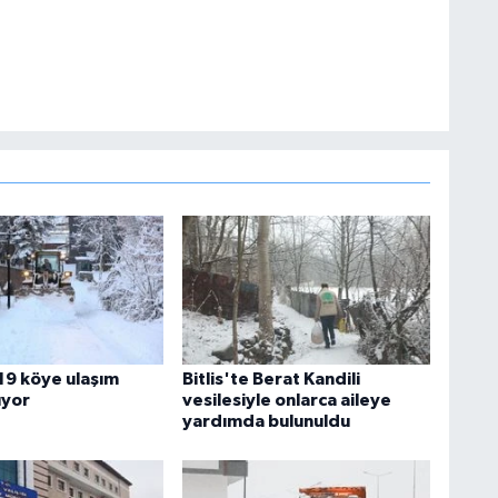
219 köye ulaşım
Bitlis'te Berat Kandili
ıyor
vesilesiyle onlarca aileye
yardımda bulunuldu