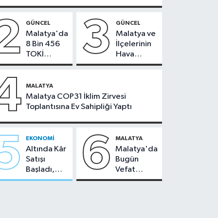
2
3
GÜNCEL
GÜNCEL
Malatya'da
Malatya ve
8 Bin 456
İlçelerinin
TOKİ
Hava
Konutunun
Durumu -
Kurası
24
4
Bugün
Temmuz
MALATYA
Çekiliyor
2026
Malatya COP31 İklim Zirvesi
Toplantısına Ev Sahipliği Yaptı
5
6
EKONOMI
MALATYA
Altında Kâr
Malatya'da
Satışı
Bugün
Başladı,
Vefat
Malatya'da
Edenler -
Makas Ne
22 Temmuz
Durumda?
2026