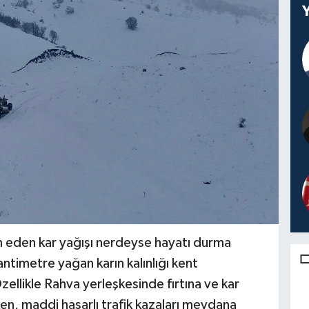
am eden kar yağışı nerdeyse hayatı durma
ntimetre yağan karın kalınlığı kent
ellikle Rahva yerleşkesinde fırtına ve kar
en, maddi hasarlı trafik kazaları meydana