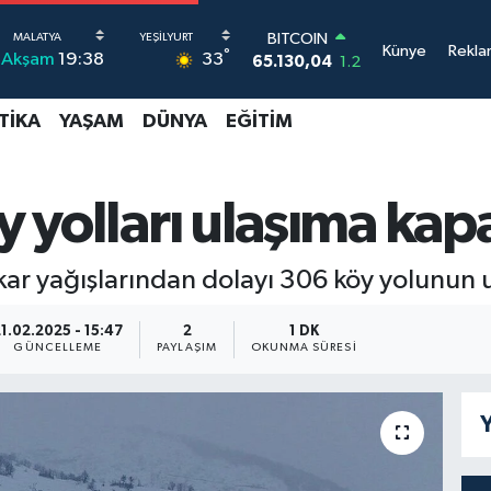
BITCOIN
65.130,04
1.2
Künye
Rekla
DOLAR
°
33
Akşam
19:38
47,7069
0.17
EURO
TIKA
YAŞAM
DÜNYA
EĞITIM
55,0265
0.01
STERLİN
64,1897
0.02
GRAM ALTIN
öy yolları ulaşıma kap
6618.49
2.12
BİST100
13.887
64
n kar yağışlarından dolayı 306 köy yolunun
1.02.2025 - 15:47
2
1 DK
GÜNCELLEME
PAYLAŞIM
OKUNMA SÜRESI
Y