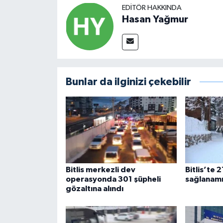
EDITÖR HAKKINDA
Hasan Yağmur
Bunlar da ilginizi çekebilir
Bitlis merkezli dev
Bitlis’te 
operasyonda 301 şüpheli
sağlanam
gözaltına alındı