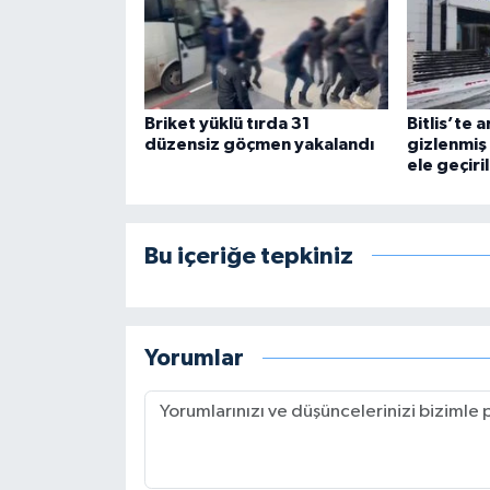
Briket yüklü tırda 31
Bitlis’te a
düzensiz göçmen yakalandı
gizlenmiş 
ele geçiri
Bu içeriğe tepkiniz
Yorumlar