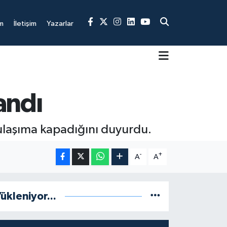
m
İletişim
Yazarlar
andı
 ulaşıma kapadığını duyurdu.
-
+
A
A
ükleniyor...