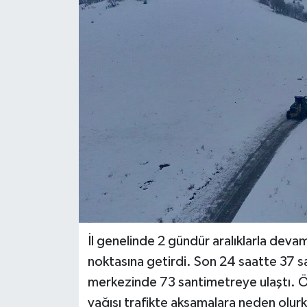
Politika
Sağlık
Spor
Teknoloji
Yaşam
İl genelinde 2 gündür aralıklarla dev
noktasına getirdi. Son 24 saatte 37 sa
merkezinde 73 santimetreye ulaştı. Öz
yağışı trafikte aksamalara neden olurk