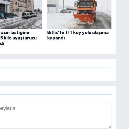
racın lastiğine
Bitlis’te 111 köy yolu ulaşıma
5 kilo uyuşturucu
kapandı
ldi