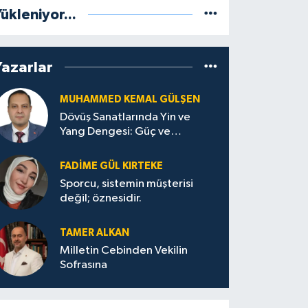
ükleniyor...
Yazarlar
MUHAMMED KEMAL GÜLŞEN
Dövüş Sanatlarında Yin ve
Yang Dengesi: Güç ve
Sakinliğin Uyumu
FADIME GÜL KIRTEKE
Sporcu, sistemin müşterisi
değil; öznesidir.
TAMER ALKAN
Milletin Cebinden Vekilin
Sofrasına