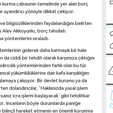
şim kurma çabasının temelinde yer alan borç
işe uyandırıcı yönüyle dikkat çekiyor.
 ve bilgisizliklerinden faydalandığını belirten
 Alev Akkoyunlu, borç tahsilatı
nma yöntemlerini sıraladı.
temlerinin giderek daha karmaşık bir hale
ın da ciddi bir tehdit olarak karşımıza çıktığını
ırıcılık yöntemlerinden farklı olan bu tür
sal yükümlülüklerine dair kafa karışıklığını
ağlamaya çalışıyor. Bir devlet kurumu ya da
rten dolandırıcılar, 'Hakkınızda yasal işlem
anız icra işlemi başlayacak' gibi tehditkar
or. İnsanların böyle durumlarda paniğe
e bilinçli hareket etmenin en önemli korunma