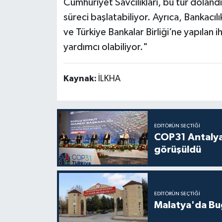
Cumhuriyet Savcılıkları, bu tür dolandır
süreci başlatabiliyor. Ayrıca, Banka
ve Türkiye Bankalar Birliği’ne yapılan i
yardımcı olabiliyor."
Kaynak:
İLKHA
EDITÖRÜN SEÇTIĞI
COP31 Antalya
görüşüldü
EDITÖRÜN SEÇTIĞI
Malatya'da Bu