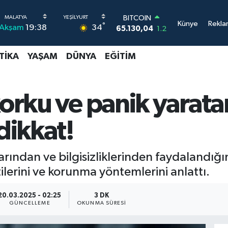
DOLAR
Künye
Rekla
°
34
Akşam
19:38
47,7106
0.17
EURO
55,1652
0.27
TIKA
YAŞAM
DÜNYA
EĞITIM
STERLİN
64,4046
0.35
GRAM ALTIN
6618.49
2.12
korku ve panik yarata
BİST100
13.773
-19
dikkat!
BITCOIN
65.130,04
1.2
ularından ve bilgisizliklerinden faydalandığ
rtilerini ve korunma yöntemlerini anlattı.
20.03.2025 - 02:25
3 DK
GÜNCELLEME
OKUNMA SÜRESI