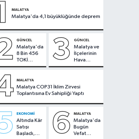
1
MALATYA
Malatya'da 4,1 büyüklüğünde deprem
2
3
GÜNCEL
GÜNCEL
Malatya'da
Malatya ve
8 Bin 456
İlçelerinin
TOKİ
Hava
Konutunun
Durumu -
Kurası
24
4
Bugün
Temmuz
MALATYA
Çekiliyor
2026
Malatya COP31 İklim Zirvesi
Toplantısına Ev Sahipliği Yaptı
5
6
EKONOMI
MALATYA
Altında Kâr
Malatya'da
Satışı
Bugün
Başladı,
Vefat