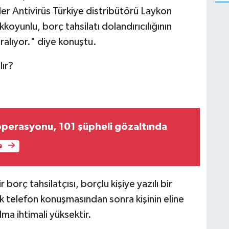
r Antivirüs Türkiye distribütörü Laykon
oyunlu, borç tahsilatı dolandırıcılığının
ıralıyor." diye konuştu.
lır?
operasyonu, 101 şüpheli gözaltında
e
r borç tahsilatçısı, borçlu kişiye yazılı bir
ilk telefon konuşmasından sonra kişinin eline
lma ihtimali yüksektir.