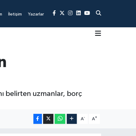
m
İletişim
Yazarlar
n
ını belirten uzmanlar, borç
-
+
A
A