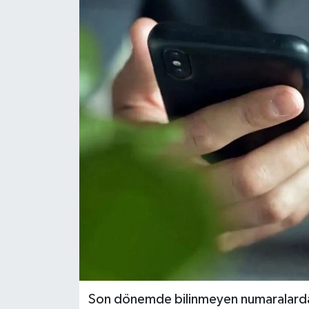
Politika
Sağlık
Spor
Teknoloji
Yaşam
Son dönemde bilinmeyen numaralardan