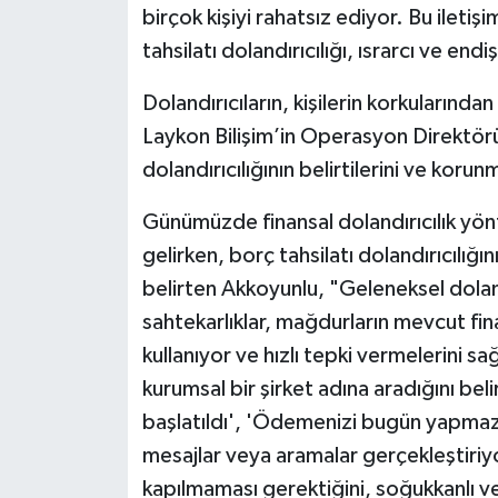
birçok kişiyi rahatsız ediyor. Bu ileti
tahsilatı dolandırıcılığı, ısrarcı ve end
Dolandırıcıların, kişilerin korkularından
Laykon Bilişim’in Operasyon Direktörü
dolandırıcılığının belirtilerini ve koru
Günümüzde finansal dolandırıcılık yön
gelirken, borç tahsilatı dolandırıcılığın
belirten Akkoyunlu, "Geleneksel doland
sahtekarlıklar, mağdurların mevcut finan
kullanıyor ve hızlı tepki vermelerini s
kurumsal bir şirket adına aradığını beli
başlatıldı', 'Ödemenizi bugün yapmazs
mesajlar veya aramalar gerçekleştiriy
kapılmaması gerektiğini, soğukkanlı v