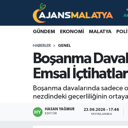
A
Asayiş
Malatya Nöbetçi Eczaneler
GÜNDEM
EKONOMI
MALATYA
POLI
Dünya
Malatya Hava Durumu
HABERLER
GENEL
Eğitim
Malatya Namaz Vakitleri
Boşanma Davala
Ekonomi
Malatya Trafik Yoğunluk Haritası
Emsal İçtihatlar
Gündem
TFF 3.Lig 2.Grup Puan Durumu ve Fikstür
Boşanma davalarında sadece olay
Kadın
Tüm Manşetler
nezdindeki geçerliliğinin ortay
Kültür & Sanat
Son Dakika Haberleri
HASAN YAĞMUR
23.06.2026 - 17:46
EDITÖR
YAYINLANMA
Magazin
Haber Arşivi