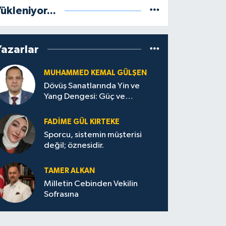
ükleniyor...
Yazarlar
MUHAMMED KEMAL GÜLŞEN
Dövüş Sanatlarında Yin ve
Yang Dengesi: Güç ve
Sakinliğin Uyumu
FADIME GÜL KIRTEKE
Sporcu, sistemin müşterisi
değil; öznesidir.
TAMER ALKAN
Milletin Cebinden Vekilin
Sofrasına