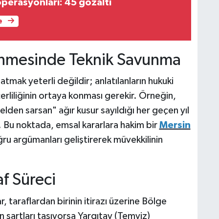
operasyonları: 45 gözaltı
e
enmesinde Teknik Savunma
mak yeterli değildir; anlatılanların hukuki
erliliğinin ortaya konması gerekir. Örneğin,
emelden sarsan" ağır kusur sayıldığı her geçen yıl
r. Bu noktada, emsal kararlara hakim bir
Mersin
ru argümanları geliştirerek müvekkilinin
af Süreci
 taraflardan birinin itirazı üzerine Bölge
 şartları taşıyorsa Yargıtay (Temyiz)