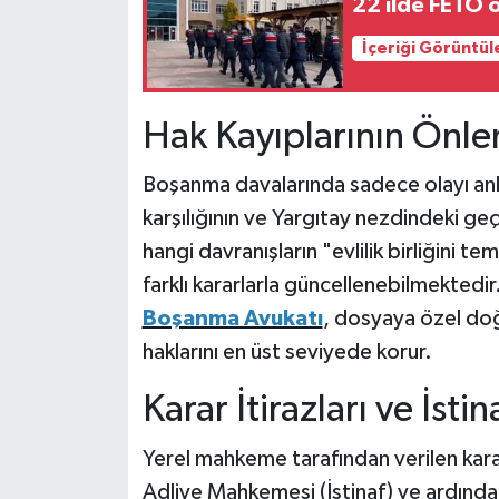
22 ilde FETÖ 
İçeriği Görüntül
Hak Kayıplarının Önl
Boşanma davalarında sadece olayı anlat
karşılığının ve Yargıtay nezdindeki geç
hangi davranışların "evlilik birliğini t
farklı kararlarla güncellenebilmektedi
Boşanma Avukatı
, dosyaya özel doğ
haklarını en üst seviyede korur.
Karar İtirazları ve İstin
Yerel mahkeme tarafından verilen karar,
Adliye Mahkemesi (İstinaf) ve ardından