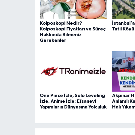
Kolposkopi Nedir?
İstanbul’
Kolposkopi Fiyatları ve Süreç
Tatil Köyü
Hakkında Bilmeniz
Gerekenler
One Piece İzle, Solo Leveling
Akpınar H
İzle, Anime İzle: Efsanevi
Anlamlı K
Yapımların Dünyasına Yolculuk
Halı Yıkam