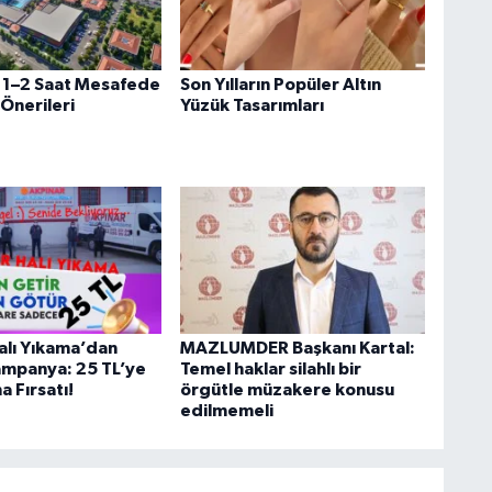
a 1–2 Saat Mesafede
Son Yılların Popüler Altın
 Önerileri
Yüzük Tasarımları
alı Yıkama’dan
MAZLUMDER Başkanı Kartal:
ampanya: 25 TL’ye
Temel haklar silahlı bir
a Fırsatı!
örgütle müzakere konusu
edilmemeli