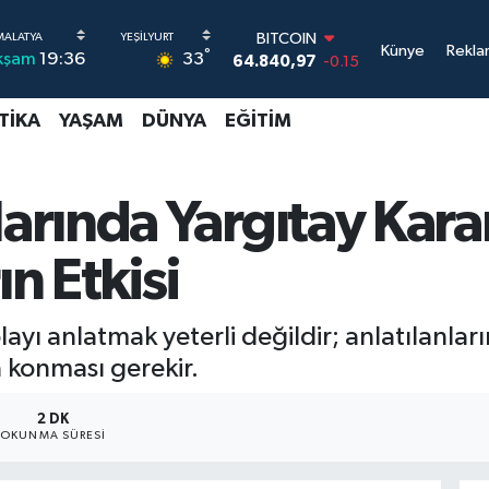
DOLAR
Künye
Rekla
°
33
kşam
19:36
47,7436
0.18
EURO
55,2510
0.32
TIKA
YAŞAM
DÜNYA
EĞITIM
STERLİN
64,4811
0.38
GRAM ALTIN
6660.55
0
rında Yargıtay Karar
BİST100
13.779
-14
ın Etkisi
BITCOIN
64.840,97
-0.15
ı anlatmak yeterli değildir; anlatılanların
a konması gerekir.
2 DK
OKUNMA SÜRESI