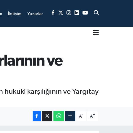
m
İletişim
Yazarlar
larının ve
 hukuki karşılığının ve Yargıtay
-
+
A
A