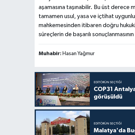
aşamasına taşınabilir. Bu üst derece
tamamen usul, yasa ve içtihat uygunlu
mahkemesinden itibaren doğru hukuki 
süreçlerin de başarılı sonuçlanmasının 
Muhabir:
Hasan Yağmur
EDITÖRÜN SEÇTIĞI
COP31 Antalya
görüşüldü
EDITÖRÜN SEÇTIĞI
Malatya'da Bu