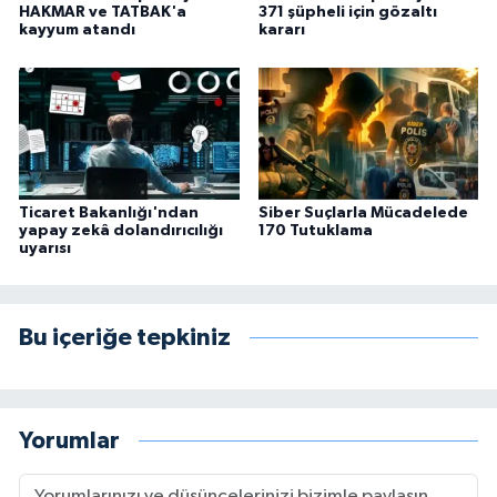
HAKMAR ve TATBAK'a
371 şüpheli için gözaltı
kayyum atandı
kararı
Ticaret Bakanlığı'ndan
Siber Suçlarla Mücadelede
yapay zekâ dolandırıcılığı
170 Tutuklama
uyarısı
Bu içeriğe tepkiniz
Yorumlar