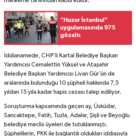
mahkeme tarafından kabul edildi.
"Huzur İstanbul"
uygulamasında 975
gözaltı
İddianamede, CHP’li Kartal Belediye Başkan
Yardımcısı Cemalettin Yüksel ve Ataşehir
Belediye Başkan Yardımcısı Livan Gür’ün de
aralarında bulunduğu 10 şüpheli hakkında 7,5
yıldan 15 yıla kadar hapis cezası talep ediliyor.
Soruşturma kapsamında geçen ay, Üsküdar,
Sancaktepe, Fatih, Tuzla, Adalar, Şişli ve Beyoğlu
belediye meclis üyeleri de tutuklanmıştı.
Şüphelilerin, PKK ile bağlantılı oldukları iddiasıyla