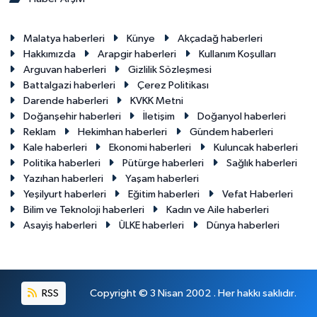
Malatya haberleri
Künye
Akçadağ haberleri
Hakkımızda
Arapgir haberleri
Kullanım Koşulları
Arguvan haberleri
Gizlilik Sözleşmesi
Battalgazi haberleri
Çerez Politikası
Darende haberleri
KVKK Metni
Doğanşehir haberleri
İletişim
Doğanyol haberleri
Reklam
Hekimhan haberleri
Gündem haberleri
Kale haberleri
Ekonomi haberleri
Kuluncak haberleri
Politika haberleri
Pütürge haberleri
Sağlık haberleri
Yazıhan haberleri
Yaşam haberleri
Yeşilyurt haberleri
Eğitim haberleri
Vefat Haberleri
Bilim ve Teknoloji haberleri
Kadın ve Aile haberleri
Asayiş haberleri
ÜLKE haberleri
Dünya haberleri
RSS
Copyright © 3 Nisan 2002 . Her hakkı saklıdır.