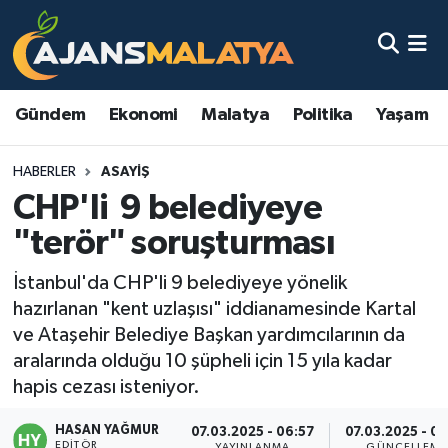
Asayiş
Malatya Nöbetçi Eczaneler
Gündem
Ekonomi
Malatya
Politika
Yaşam
Dünya
Malatya Hava Durumu
HABERLER
ASAYIŞ
Eğitim
Malatya Namaz Vakitleri
CHP'li 9 belediyeye
Ekonomi
Malatya Trafik Yoğunluk Haritası
"terör" soruşturması
Gündem
TFF 3.Lig 2.Grup Puan Durumu ve Fikstür
İstanbul'da CHP'li 9 belediyeye yönelik
hazırlanan "kent uzlaşısı" iddianamesinde Kartal
Kadın
Tüm Manşetler
ve Ataşehir Belediye Başkan yardımcılarının da
aralarında olduğu 10 şüpheli için 15 yıla kadar
Kültür & Sanat
Son Dakika Haberleri
hapis cezası isteniyor.
HASAN YAĞMUR
Magazin
Haber Arşivi
07.03.2025 - 06:57
07.03.2025 - 08
EDITÖR
YAYINLANMA
GÜNCELLEME