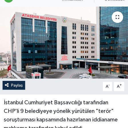
Politika
Sağlık
Spor
Teknoloji
Yaşam
Paylaş
-
+
A
A
İstanbul Cumhuriyet Başsavcılığı tarafından
CHP'li 9 belediyeye yönelik yürütülen "terör"
soruşturması kapsamında hazırlanan iddianame