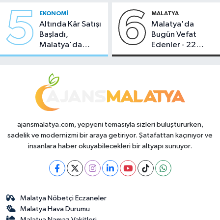
5
6
EKONOMI
MALATYA
Altında Kâr Satışı
Malatya'da
Başladı,
Bugün Vefat
Malatya'da
Edenler - 22
Makas Ne
Temmuz 2026
Durumda?
ajansmalatya.com, yepyeni temasıyla sizleri buluştururken,
sadelik ve modernizmi bir araya getiriyor. Şatafattan kaçınıyor ve
insanlara haber okuyabilecekleri bir altyapı sunuyor.
Malatya Nöbetçi Eczaneler
Malatya Hava Durumu
Malatya Namaz Vakitleri