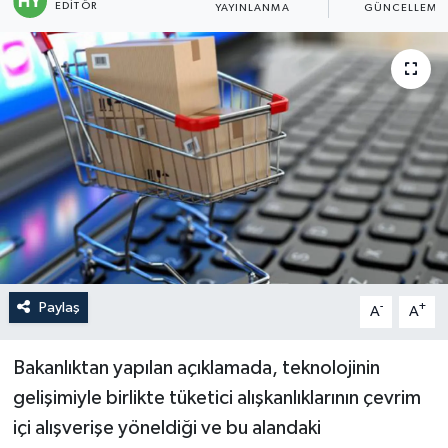
EDITÖR
YAYINLANMA
GÜNCELLEME
Politika
Sağlık
Spor
Teknoloji
Yaşam
Paylaş
-
+
A
A
Bakanlıktan yapılan açıklamada, teknolojinin
gelişimiyle birlikte tüketici alışkanlıklarının çevrim
içi alışverişe yöneldiği ve bu alandaki