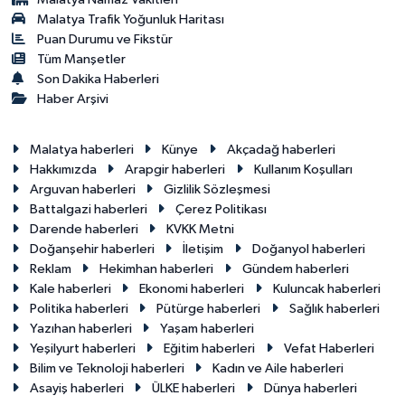
Malatya Trafik Yoğunluk Haritası
Puan Durumu ve Fikstür
Tüm Manşetler
Son Dakika Haberleri
Haber Arşivi
Malatya haberleri
Künye
Akçadağ haberleri
Hakkımızda
Arapgir haberleri
Kullanım Koşulları
Arguvan haberleri
Gizlilik Sözleşmesi
Battalgazi haberleri
Çerez Politikası
Darende haberleri
KVKK Metni
Doğanşehir haberleri
İletişim
Doğanyol haberleri
Reklam
Hekimhan haberleri
Gündem haberleri
Kale haberleri
Ekonomi haberleri
Kuluncak haberleri
Politika haberleri
Pütürge haberleri
Sağlık haberleri
Yazıhan haberleri
Yaşam haberleri
Yeşilyurt haberleri
Eğitim haberleri
Vefat Haberleri
Bilim ve Teknoloji haberleri
Kadın ve Aile haberleri
Asayiş haberleri
ÜLKE haberleri
Dünya haberleri