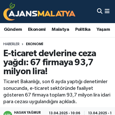
Asayiş
Malatya Nöbetçi Eczaneler
Gündem
Ekonomi
Malatya
Politika
Yaşam
Dünya
Malatya Hava Durumu
HABERLER
EKONOMI
Eğitim
Malatya Namaz Vakitleri
E-ticaret devlerine ceza
Ekonomi
Malatya Trafik Yoğunluk Haritası
yağdı: 67 firmaya 93,7
milyon lira!
Gündem
TFF 3.Lig 2.Grup Puan Durumu ve Fikstür
Ticaret Bakanlığı, son 6 ayda yaptığı denetimler
Kadın
Tüm Manşetler
sonucunda, e-ticaret sektöründe faaliyet
gösteren 67 firmaya toplam 93,7 milyon lira idari
Kültür & Sanat
Son Dakika Haberleri
para cezası uygulandığını açıkladı.
Magazin
Haber Arşivi
HASAN YAĞMUR
13.04.2025 - 10:06
13.04.2025 - 13