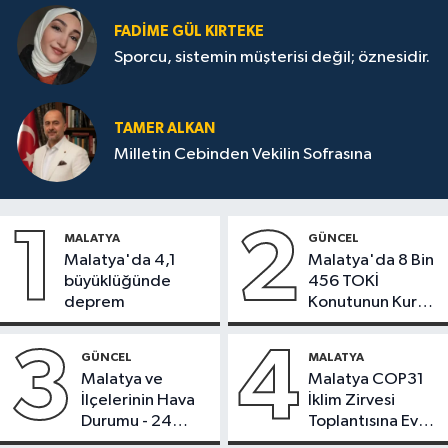
FADIME GÜL KIRTEKE
Sporcu, sistemin müşterisi değil; öznesidir.
TAMER ALKAN
Milletin Cebinden Vekilin Sofrasına
1
2
MALATYA
GÜNCEL
Malatya'da 4,1
Malatya'da 8 Bin
büyüklüğünde
456 TOKİ
deprem
Konutunun Kurası
Bugün Çekiliyor
3
4
GÜNCEL
MALATYA
Malatya ve
Malatya COP31
İlçelerinin Hava
İklim Zirvesi
Durumu - 24
Toplantısına Ev
Temmuz 2026
Sahipliği Yaptı