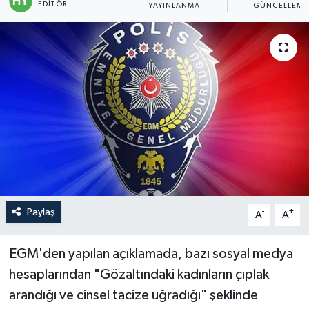
EDITÖR
YAYINLANMA
GÜNCELLEME
Politika
Sağlık
Spor
Teknoloji
Yaşam
Paylaş
-
+
A
A
EGM'den yapılan açıklamada, bazı sosyal medya
hesaplarından "Gözaltındaki kadınların çıplak
arandığı ve cinsel tacize uğradığı" şeklinde