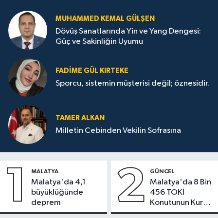
MUHAMMED KEMAL GÜLŞEN
Dövüş Sanatlarında Yin ve Yang Dengesi:
Güç ve Sakinliğin Uyumu
FADIME GÜL KIRTEKE
Sporcu, sistemin müşterisi değil; öznesidir.
TAMER ALKAN
Milletin Cebinden Vekilin Sofrasına
1
2
MALATYA
GÜNCEL
Malatya'da 4,1
Malatya'da 8 Bin
büyüklüğünde
456 TOKİ
deprem
Konutunun Kurası
Bugün Çekiliyor