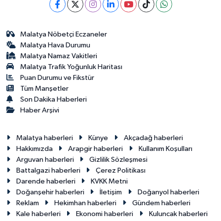
Malatya Nöbetçi Eczaneler
Malatya Hava Durumu
Malatya Namaz Vakitleri
Malatya Trafik Yoğunluk Haritası
Puan Durumu ve Fikstür
Tüm Manşetler
Son Dakika Haberleri
Haber Arşivi
Malatya haberleri
Künye
Akçadağ haberleri
Hakkımızda
Arapgir haberleri
Kullanım Koşulları
Arguvan haberleri
Gizlilik Sözleşmesi
Battalgazi haberleri
Çerez Politikası
Darende haberleri
KVKK Metni
Doğanşehir haberleri
İletişim
Doğanyol haberleri
Reklam
Hekimhan haberleri
Gündem haberleri
Kale haberleri
Ekonomi haberleri
Kuluncak haberleri