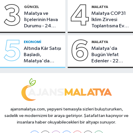
3
4
GÜNCEL
MALATYA
Malatya ve
Malatya COP31
İlçelerinin Hava
İklim Zirvesi
Durumu - 24
Toplantısına Ev
Temmuz 2026
Sahipliği Yaptı
5
6
EKONOMI
MALATYA
Altında Kâr Satışı
Malatya'da
Başladı,
Bugün Vefat
Malatya'da
Edenler - 22
Makas Ne
Temmuz 2026
Durumda?
ajansmalatya.com, yepyeni temasıyla sizleri buluştururken,
sadelik ve modernizmi bir araya getiriyor. Şatafattan kaçınıyor ve
insanlara haber okuyabilecekleri bir altyapı sunuyor.