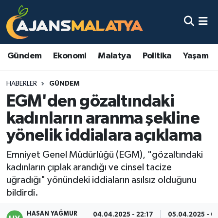
Asayiş
Malatya Nöbetçi Eczaneler
Gündem
Ekonomi
Malatya
Politika
Yaşam
Dünya
Malatya Hava Durumu
HABERLER
GÜNDEM
Eğitim
Malatya Namaz Vakitleri
EGM'den gözaltındaki
Ekonomi
Malatya Trafik Yoğunluk Haritası
kadınların aranma şekline
yönelik iddialara açıklama
Gündem
TFF 3.Lig 2.Grup Puan Durumu ve Fikstür
Emniyet Genel Müdürlüğü (EGM), "gözaltındaki
Kadın
Tüm Manşetler
kadınların çıplak arandığı ve cinsel tacize
uğradığı" yönündeki iddiaların asılsız olduğunu
Kültür & Sanat
Son Dakika Haberleri
bildirdi.
Magazin
Haber Arşivi
HASAN YAĞMUR
04.04.2025 - 22:17
05.04.2025 - 0