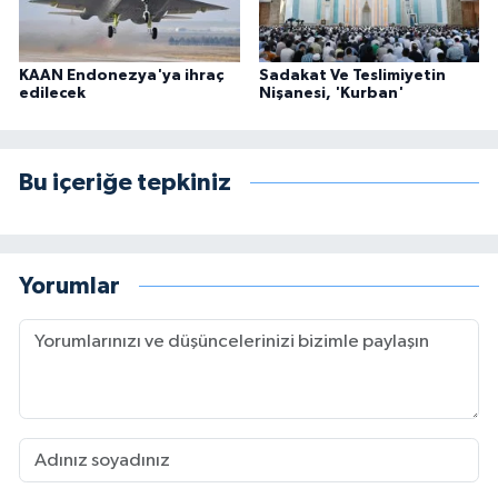
KAAN Endonezya'ya ihraç
Sadakat Ve Teslimiyetin
edilecek
Nişanesi, 'Kurban'
Bu içeriğe tepkiniz
Yorumlar