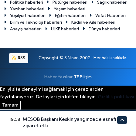
Politika haberleri
Pütürge haberleri
Sağlık haberleri
Yazıhan haberleri
Yaşam haberleri
Yeşilyurt haberleri
Eğitim haberleri
Vefat Haberleri
Bilim ve Teknoloji haberleri
Kadın ve Aile haberleri
Asayiş haberleri
ÜLKE haberleri
Dünya haberleri
RSS
Copyright © 3 Nisan 2002 . Her hakkı saklıdır.
Haber Yazılımı:
TE Bilişim
En iyi site deneyimi sağlamak için çerezlerden
faydalanıyoruz. Detaylar için lütfen tıklayın.
Gizlilik politikası
Tamam
MESOB Başkanı Keskin yangınzede esnafı
19:58
ziyaret etti