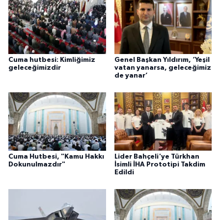
Cuma hutbesi: Kimliğimiz
Genel Başkan Yıldırım, ‘Yeşil
geleceğimizdir
vatan yanarsa, geleceğimiz
de yanar’
Cuma Hutbesi, "Kamu Hakkı
Lider Bahçeli'ye Türkhan
Dokunulmazdır"
İsimli İHA Prototipi Takdim
Edildi