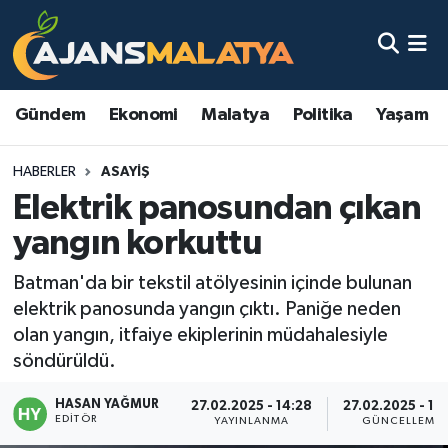
Asayiş
Malatya Nöbetçi Eczaneler
Gündem
Ekonomi
Malatya
Politika
Yaşam
Dünya
Malatya Hava Durumu
HABERLER
ASAYIŞ
Eğitim
Malatya Namaz Vakitleri
Elektrik panosundan çıkan
Ekonomi
Malatya Trafik Yoğunluk Haritası
yangın korkuttu
Gündem
TFF 3.Lig 2.Grup Puan Durumu ve Fikstür
Batman'da bir tekstil atölyesinin içinde bulunan
elektrik panosunda yangın çıktı. Paniğe neden
Kadın
Tüm Manşetler
olan yangın, itfaiye ekiplerinin müdahalesiyle
söndürüldü.
Kültür & Sanat
Son Dakika Haberleri
HASAN YAĞMUR
27.02.2025 - 14:28
27.02.2025 - 17
EDITÖR
YAYINLANMA
GÜNCELLEME
Magazin
Haber Arşivi