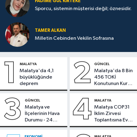
FADIME GÜL KIRTEKE
Sporcu, sistemin müşterisi değil; öznesidir.
TAMER ALKAN
Milletin Cebinden Vekilin Sofrasına
1
2
MALATYA
GÜNCEL
Malatya'da 4,1
Malatya'da 8 Bin
büyüklüğünde
456 TOKİ
deprem
Konutunun Kurası
Bugün Çekiliyor
3
4
GÜNCEL
MALATYA
Malatya ve
Malatya COP31
İlçelerinin Hava
İklim Zirvesi
Durumu - 24
Toplantısına Ev
Temmuz 2026
Sahipliği Yaptı
EKONOMI
MALATYA