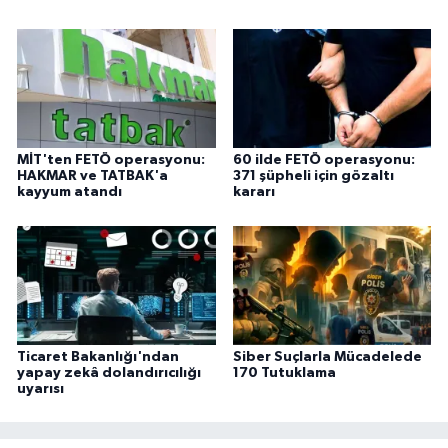
MİT'ten FETÖ operasyonu:
60 ilde FETÖ operasyonu:
HAKMAR ve TATBAK'a
371 şüpheli için gözaltı
kayyum atandı
kararı
Ticaret Bakanlığı'ndan
Siber Suçlarla Mücadelede
yapay zekâ dolandırıcılığı
170 Tutuklama
uyarısı