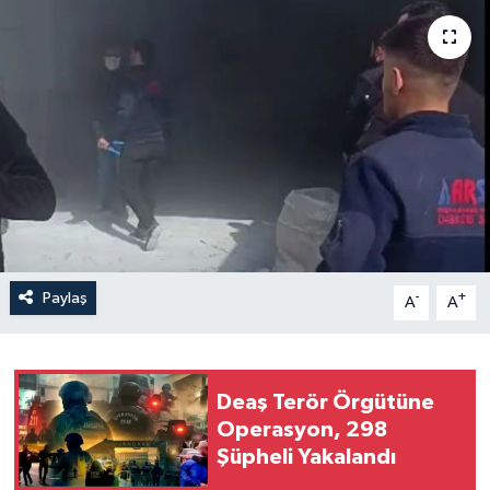
Politika
Sağlık
Spor
Teknoloji
Yaşam
Paylaş
-
+
A
A
Deaş Terör Örgütüne
Operasyon, 298
Şüpheli Yakalandı