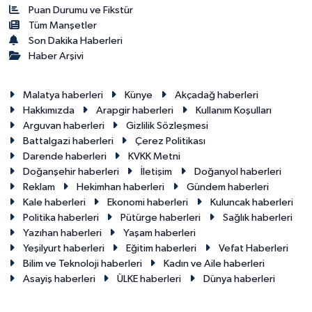
Puan Durumu ve Fikstür
Tüm Manşetler
Son Dakika Haberleri
Haber Arşivi
Malatya haberleri
Künye
Akçadağ haberleri
Hakkımızda
Arapgir haberleri
Kullanım Koşulları
Arguvan haberleri
Gizlilik Sözleşmesi
Battalgazi haberleri
Çerez Politikası
Darende haberleri
KVKK Metni
Doğanşehir haberleri
İletişim
Doğanyol haberleri
Reklam
Hekimhan haberleri
Gündem haberleri
Kale haberleri
Ekonomi haberleri
Kuluncak haberleri
Politika haberleri
Pütürge haberleri
Sağlık haberleri
Yazıhan haberleri
Yaşam haberleri
Yeşilyurt haberleri
Eğitim haberleri
Vefat Haberleri
Bilim ve Teknoloji haberleri
Kadın ve Aile haberleri
Asayiş haberleri
ÜLKE haberleri
Dünya haberleri