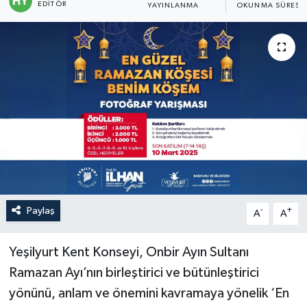
EDITÖR
YAYINLANMA
OKUNMA SÜRESI
Politika
Sağlık
Spor
Teknoloji
Yaşam
Paylaş
-
+
A
A
Yeşilyurt Kent Konseyi, Onbir Ayın Sultanı
Ramazan Ayı’nın birleştirici ve bütünleştirici
yönünü, anlam ve önemini kavramaya yönelik ‘En