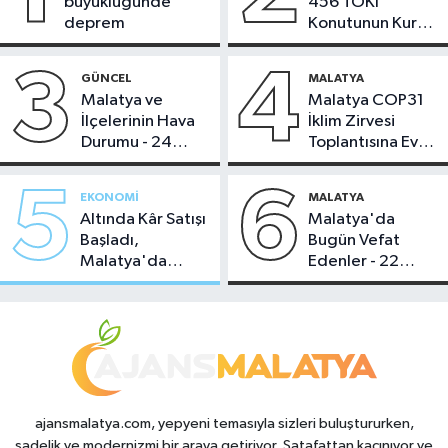
büyüklüğünde
456 TOKİ
deprem
Konutunun Kurası
Bugün Çekiliyor
3
4
GÜNCEL
MALATYA
Malatya ve
Malatya COP31
İlçelerinin Hava
İklim Zirvesi
Durumu - 24
Toplantısına Ev
Temmuz 2026
Sahipliği Yaptı
5
6
EKONOMI
MALATYA
Altında Kâr Satışı
Malatya'da
Başladı,
Bugün Vefat
Malatya'da
Edenler - 22
Makas Ne
Temmuz 2026
Durumda?
ajansmalatya.com, yepyeni temasıyla sizleri buluştururken,
sadelik ve modernizmi bir araya getiriyor. Şatafattan kaçınıyor ve