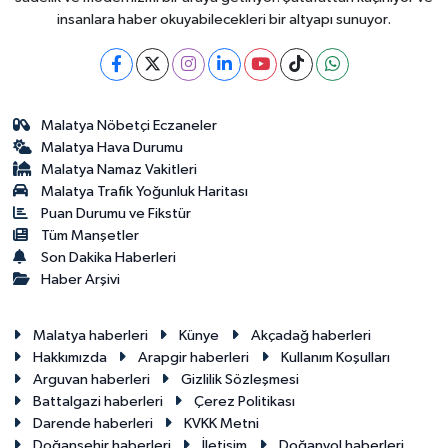
insanlara haber okuyabilecekleri bir altyapı sunuyor.
Malatya Nöbetçi Eczaneler
Malatya Hava Durumu
Malatya Namaz Vakitleri
Malatya Trafik Yoğunluk Haritası
Puan Durumu ve Fikstür
Tüm Manşetler
Son Dakika Haberleri
Haber Arşivi
Malatya haberleri
Künye
Akçadağ haberleri
Hakkımızda
Arapgir haberleri
Kullanım Koşulları
Arguvan haberleri
Gizlilik Sözleşmesi
Battalgazi haberleri
Çerez Politikası
Darende haberleri
KVKK Metni
Doğanşehir haberleri
İletişim
Doğanyol haberleri