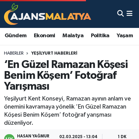
Asayiş
Malatya Nöbetçi Eczaneler
Gündem
Ekonomi
Malatya
Politika
Yaşam
Dünya
Malatya Hava Durumu
HABERLER
YEŞILYURT HABERLERI
Eğitim
Malatya Namaz Vakitleri
‘En Güzel Ramazan Köşesi
Ekonomi
Malatya Trafik Yoğunluk Haritası
Benim Köşem’ Fotoğraf
Yarışması
Gündem
TFF 3.Lig 2.Grup Puan Durumu ve Fikstür
Yeşilyurt Kent Konseyi, Ramazan ayının anlam ve
Kadın
Tüm Manşetler
önemini kavramaya yönelik ‘En Güzel Ramazan
Köşesi Benim Köşem’ fotoğraf yarışması
Kültür & Sanat
Son Dakika Haberleri
düzenliyor.
Magazin
Haber Arşivi
HASAN YAĞMUR
02.03.2025 - 13:04
1 DK