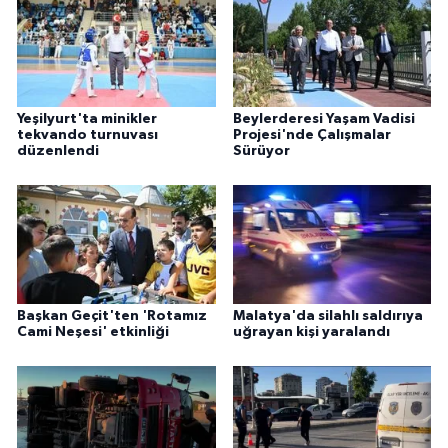
Yeşilyurt'ta minikler
Beylerderesi Yaşam Vadisi
tekvando turnuvası
Projesi'nde Çalışmalar
düzenlendi
Sürüyor
Başkan Geçit'ten 'Rotamız
Malatya'da silahlı saldırıya
Cami Neşesi' etkinliği
uğrayan kişi yaralandı