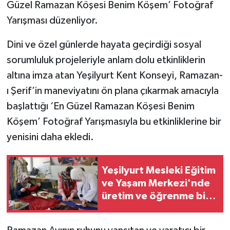
Güzel Ramazan Köşesi Benim Köşem’ Fotoğraf
Yarışması düzenliyor.
Dini ve özel günlerde hayata geçirdiği sosyal
sorumluluk projeleriyle anlam dolu etkinliklerin
altına imza atan Yeşilyurt Kent Konseyi, Ramazan-
ı Şerif’in maneviyatını ön plana çıkarmak amacıyla
başlattığı ‘En Güzel Ramazan Köşesi Benim
Köşem’ Fotoğraf Yarışmasıyla bu etkinliklerine bir
yenisini daha ekledi.
Yeşilyurt Mesleki Eğitim
ve Yaşam Merkezi'nde
üretim ve öğrenme bir
arada!