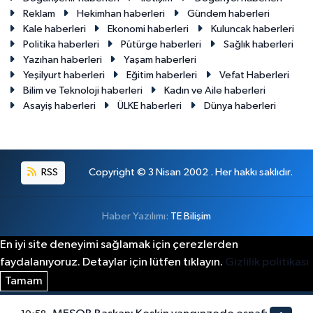
Reklam
Hekimhan haberleri
Gündem haberleri
Kale haberleri
Ekonomi haberleri
Kuluncak haberleri
Politika haberleri
Pütürge haberleri
Sağlık haberleri
Yazıhan haberleri
Yaşam haberleri
Yeşilyurt haberleri
Eğitim haberleri
Vefat Haberleri
Bilim ve Teknoloji haberleri
Kadın ve Aile haberleri
Asayiş haberleri
ÜLKE haberleri
Dünya haberleri
RSS
Copyright © 3 Nisan 2002 . Her hakkı saklıdır.
Haber Yazılımı:
TE Bilişim
En iyi site deneyimi sağlamak için çerezlerden
faydalanıyoruz. Detaylar için lütfen tıklayın.
Gizlilik politikası
Tamam