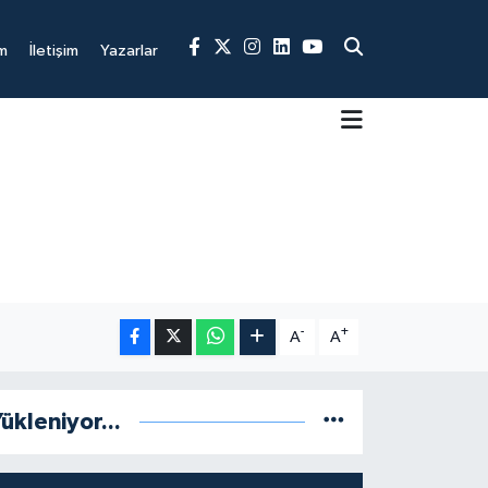
m
İletişim
Yazarlar
-
+
A
A
ükleniyor...