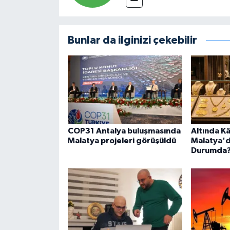
Bunlar da ilginizi çekebilir
COP31 Antalya buluşmasında
Altında Kâ
Malatya projeleri görüşüldü
Malatya'
Durumda