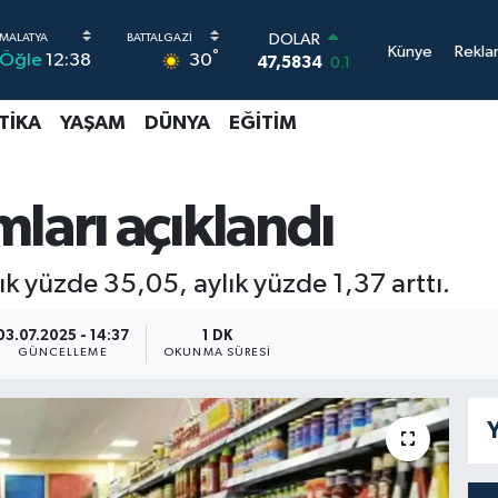
EURO
Künye
Rekla
°
30
Öğle
12:38
54,9368
0.14
STERLİN
64,0802
0.11
TIKA
YAŞAM
DÜNYA
EĞITIM
GRAM ALTIN
6384.71
2.45
BİST100
13.688
0
ları açıklandı
BITCOIN
64.256,19
0.86
DOLAR
llık yüzde 35,05, aylık yüzde 1,37 arttı.
47,5834
0.1
03.07.2025 - 14:37
1 DK
GÜNCELLEME
OKUNMA SÜRESI
Y