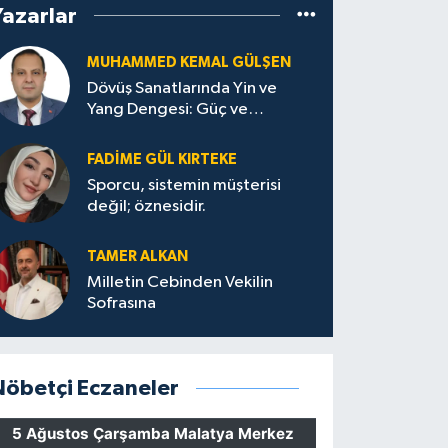
Yazarlar
MUHAMMED KEMAL GÜLŞEN
Dövüş Sanatlarında Yin ve
Yang Dengesi: Güç ve
Sakinliğin Uyumu
FADIME GÜL KIRTEKE
Sporcu, sistemin müşterisi
değil; öznesidir.
TAMER ALKAN
Milletin Cebinden Vekilin
Sofrasına
Nöbetçi Eczaneler