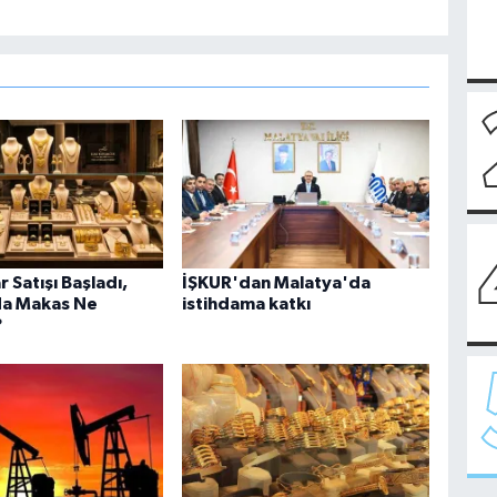
r Satışı Başladı,
İŞKUR'dan Malatya'da
da Makas Ne
istihdama katkı
?