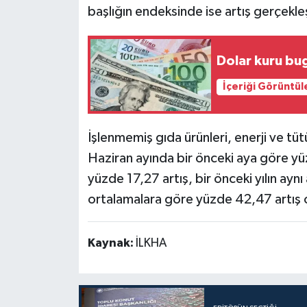
başlığın endeksinde ise artış gerçekleş
Dolar kuru bu
İçeriği Görüntül
İşlenmemiş gıda ürünleri, enerji ve tüt
Haziran ayında bir önceki aya göre yüzd
yüzde 17,27 artış, bir önceki yılın aynı
ortalamalara göre yüzde 42,47 artış o
Kaynak:
İLKHA