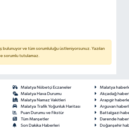
ş bulunuyor ve tüm sorumluluğu üstleniyorsunuz. Yazılan
de sorumlu tutulamaz.
Malatya Nöbetçi Eczaneler
Malatya haberl
Malatya Hava Durumu
Akçadağ haberl
Malatya Namaz Vakitleri
Arapgir haberle
Malatya Trafik Yoğunluk Haritası
Arguvan haberl
Puan Durumu ve Fikstür
Battalgazi habe
Tüm Manşetler
Darende haberl
Son Dakika Haberleri
Doğanşehir hab