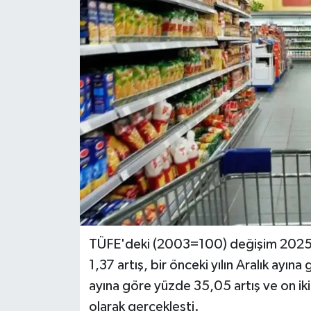
Politika
Sağlık
Spor
Teknoloji
Yaşam
TÜFE'deki (2003=100) değişim 2025 yı
1,37 artış, bir önceki yılın Aralık ayına
ayına göre yüzde 35,05 artış ve on iki
olarak gerçekleşti.