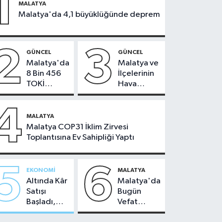
1
MALATYA
Malatya'da 4,1 büyüklüğünde deprem
2
3
GÜNCEL
GÜNCEL
Malatya'da
Malatya ve
8 Bin 456
İlçelerinin
TOKİ
Hava
Konutunun
Durumu -
Kurası
24
4
Bugün
Temmuz
MALATYA
Çekiliyor
2026
Malatya COP31 İklim Zirvesi
Toplantısına Ev Sahipliği Yaptı
5
6
EKONOMI
MALATYA
Altında Kâr
Malatya'da
Satışı
Bugün
Başladı,
Vefat
Malatya'da
Edenler -