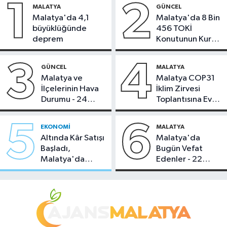
1
2
MALATYA
GÜNCEL
Malatya'da 4,1
Malatya'da 8 Bin
büyüklüğünde
456 TOKİ
deprem
Konutunun Kurası
Bugün Çekiliyor
3
4
GÜNCEL
MALATYA
Malatya ve
Malatya COP31
İlçelerinin Hava
İklim Zirvesi
Durumu - 24
Toplantısına Ev
Temmuz 2026
Sahipliği Yaptı
5
6
EKONOMI
MALATYA
Altında Kâr Satışı
Malatya'da
Başladı,
Bugün Vefat
Malatya'da
Edenler - 22
Makas Ne
Temmuz 2026
Durumda?