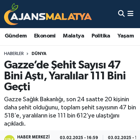
Asayiş
Malatya Nöbetçi Eczaneler
Gündem
Ekonomi
Malatya
Politika
Yaşam
Dünya
Malatya Hava Durumu
HABERLER
DÜNYA
Eğitim
Malatya Namaz Vakitleri
Gazze’de Şehit Sayısı 47
Ekonomi
Malatya Trafik Yoğunluk Haritası
Bini Aştı, Yaralılar 111 Bini
Geçti
Gündem
TFF 3.Lig 2.Grup Puan Durumu ve Fikstür
Gazze Sağlık Bakanlığı, son 24 saatte 20 kişinin
Kadın
Tüm Manşetler
daha şehit olduğunu, toplam şehit sayısının 47 bin
518’e, yaralıların ise 111 bin 612’ye ulaştığını
Kültür & Sanat
Son Dakika Haberleri
açıkladı.
Magazin
Haber Arşivi
HABER MERKEZI
03.02.2025 - 16:59
03.02.2025 - 19