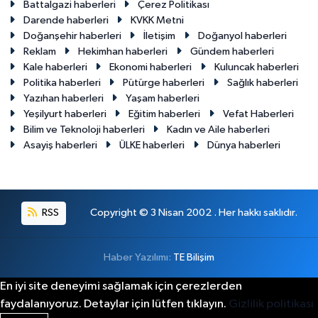
Battalgazi haberleri
Çerez Politikası
Darende haberleri
KVKK Metni
Doğanşehir haberleri
İletişim
Doğanyol haberleri
Reklam
Hekimhan haberleri
Gündem haberleri
Kale haberleri
Ekonomi haberleri
Kuluncak haberleri
Politika haberleri
Pütürge haberleri
Sağlık haberleri
Yazıhan haberleri
Yaşam haberleri
Yeşilyurt haberleri
Eğitim haberleri
Vefat Haberleri
Bilim ve Teknoloji haberleri
Kadın ve Aile haberleri
Asayiş haberleri
ÜLKE haberleri
Dünya haberleri
RSS
Copyright © 3 Nisan 2002 . Her hakkı saklıdır.
Haber Yazılımı:
TE Bilişim
En iyi site deneyimi sağlamak için çerezlerden
faydalanıyoruz. Detaylar için lütfen tıklayın.
Gizlilik politikası