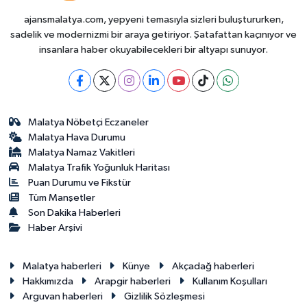
ajansmalatya.com, yepyeni temasıyla sizleri buluştururken,
sadelik ve modernizmi bir araya getiriyor. Şatafattan kaçınıyor ve
insanlara haber okuyabilecekleri bir altyapı sunuyor.
Malatya Nöbetçi Eczaneler
Malatya Hava Durumu
Malatya Namaz Vakitleri
Malatya Trafik Yoğunluk Haritası
Puan Durumu ve Fikstür
Tüm Manşetler
Son Dakika Haberleri
Haber Arşivi
Malatya haberleri
Künye
Akçadağ haberleri
Hakkımızda
Arapgir haberleri
Kullanım Koşulları
Arguvan haberleri
Gizlilik Sözleşmesi