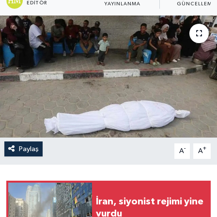
EDITÖR
YAYINLANMA
GÜNCELLEME
Politika
Sağlık
Spor
Teknoloji
Yaşam
Paylaş
-
+
A
A
İran, siyonist rejimi yine
vurdu