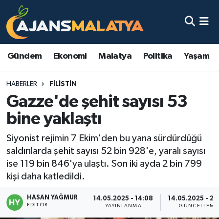
Asayiş
Malatya Nöbetçi Eczaneler
Gündem
Ekonomi
Malatya
Politika
Yaşam
Dünya
Malatya Hava Durumu
HABERLER
FILISTIN
Eğitim
Malatya Namaz Vakitleri
Gazze'de şehit sayısı 53
Ekonomi
Malatya Trafik Yoğunluk Haritası
bine yaklaştı
Gündem
TFF 3.Lig 2.Grup Puan Durumu ve Fikstür
Siyonist rejimin 7 Ekim'den bu yana sürdürdüğü
saldırılarda şehit sayısı 52 bin 928'e, yaralı sayısı
Kadın
Tüm Manşetler
ise 119 bin 846'ya ulaştı. Son iki ayda 2 bin 799
kişi daha katledildi.
Kültür & Sanat
Son Dakika Haberleri
HASAN YAĞMUR
14.05.2025 - 14:08
14.05.2025 - 20
EDITÖR
YAYINLANMA
GÜNCELLEME
Magazin
Haber Arşivi