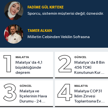
FADIME GÜL KIRTEKE
Sporcu, sistemin müşterisi değil; öznesidir.
TAMER ALKAN
Milletin Cebinden Vekilin Sofrasına
1
2
MALATYA
GÜNCEL
Malatya'da 4,1
Malatya'da 8 Bin
büyüklüğünde
456 TOKİ
deprem
Konutunun Kurası
Bugün Çekiliyor
3
4
GÜNCEL
MALATYA
Malatya ve
Malatya COP31
İlçelerinin Hava
İklim Zirvesi
Durumu - 24
Toplantısına Ev
Temmuz 2026
Sahipliği Yaptı