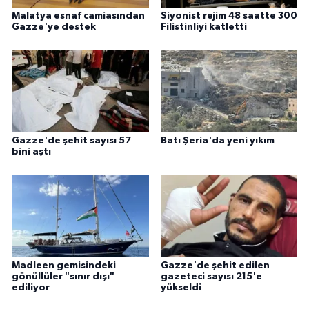
Malatya esnaf camiasından
Siyonist rejim 48 saatte 300
Gazze'ye destek
Filistinliyi katletti
Gazze'de şehit sayısı 57
Batı Şeria'da yeni yıkım
bini aştı
Madleen gemisindeki
Gazze'de şehit edilen
gönüllüler "sınır dışı"
gazeteci sayısı 215'e
ediliyor
yükseldi