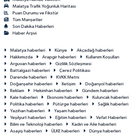
Malatya Trafik Yoğunluk Haritası
Puan Durumu ve Fikstür
Tüm Manşetler
Son Dakika Haberleri
Haber Arşivi
Malatya haberleri
Künye
Akçadağ haberleri
Hakkımızda
Arapgir haberleri
Kullanım Koşulları
Arguvan haberleri
Gizlilik Sözleşmesi
Battalgazi haberleri
Çerez Politikası
Darende haberleri
KVKK Metni
Doğanşehir haberleri
İletişim
Doğanyol haberleri
Reklam
Hekimhan haberleri
Gündem haberleri
Kale haberleri
Ekonomi haberleri
Kuluncak haberleri
Politika haberleri
Pütürge haberleri
Sağlık haberleri
Yazıhan haberleri
Yaşam haberleri
Yeşilyurt haberleri
Eğitim haberleri
Vefat Haberleri
Bilim ve Teknoloji haberleri
Kadın ve Aile haberleri
Asayiş haberleri
ÜLKE haberleri
Dünya haberleri