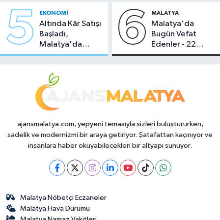
5
6
EKONOMI
MALATYA
Altında Kâr Satışı
Malatya'da
Başladı,
Bugün Vefat
Malatya'da
Edenler - 22
Makas Ne
Temmuz 2026
Durumda?
ajansmalatya.com, yepyeni temasıyla sizleri buluştururken,
sadelik ve modernizmi bir araya getiriyor. Şatafattan kaçınıyor ve
insanlara haber okuyabilecekleri bir altyapı sunuyor.
Malatya Nöbetçi Eczaneler
Malatya Hava Durumu
Malatya Namaz Vakitleri