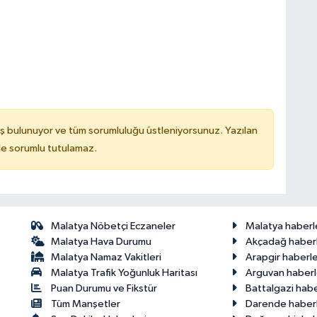
ş bulunuyor ve tüm sorumluluğu üstleniyorsunuz. Yazılan
de sorumlu tutulamaz.
Malatya Nöbetçi Eczaneler
Malatya haberl
Malatya Hava Durumu
Akçadağ haberl
Malatya Namaz Vakitleri
Arapgir haberle
Malatya Trafik Yoğunluk Haritası
Arguvan haberl
Puan Durumu ve Fikstür
Battalgazi habe
Tüm Manşetler
Darende haberl