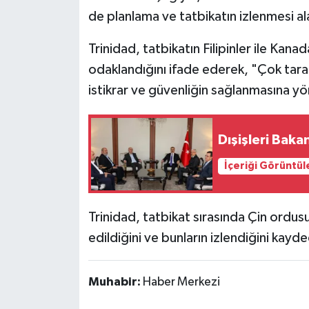
de planlama ve tatbikatın izlenmesi ala
Trinidad, tatbikatın Filipinler ile Kan
odaklandığını ifade ederek, "Çok taraf
istikrar ve güvenliğin sağlanmasına yöne
Dışişleri Bak
İçeriği Görüntül
Trinidad, tatbikat sırasında Çin ordusu
edildiğini ve bunların izlendiğini kayd
Muhabir:
Haber Merkezi