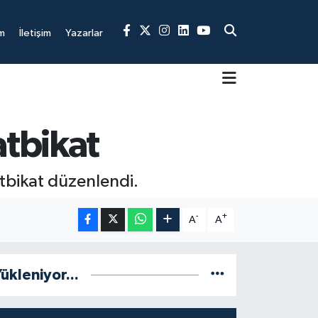
m
İletişim
Yazarlar
atbikat
atbikat düzenlendi.
-
+
A
A
ükleniyor...