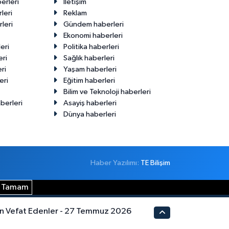
erleri
İletişim
leri
Reklam
leri
Gündem haberleri
Ekonomi haberleri
eri
Politika haberleri
eri
Sağlık haberleri
ri
Yaşam haberleri
eri
Eğitim haberleri
Bilim ve Teknoloji haberleri
berleri
Asayiş haberleri
Dünya haberleri
Haber Yazılımı:
TE Bilişim
Tamam
n Vefat Edenler - 27 Temmuz 2026