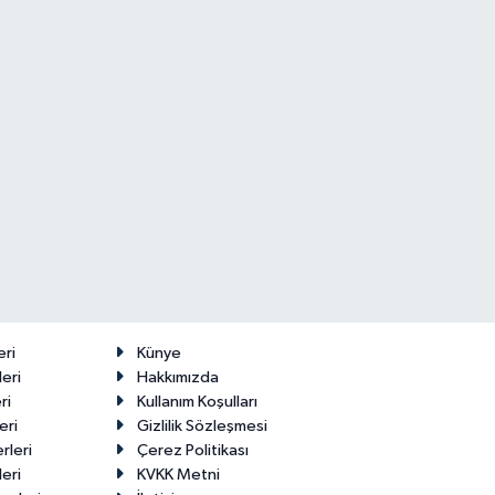
Makas Ne
22 Temmuz
Durumda?
2026
eri
Künye
eri
Hakkımızda
ri
Kullanım Koşulları
eri
Gizlilik Sözleşmesi
rleri
Çerez Politikası
eri
KVKK Metni