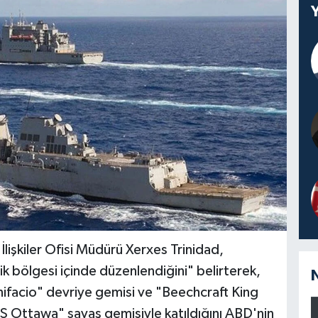
a İlişkiler Ofisi Müdürü Xerxes Trinidad,
ik bölgesi içinde düzenlendiğini" belirterek,
onifacio" devriye gemisi ve "Beechcraft King
 Ottawa" savaş gemisiyle katıldığını ABD'nin