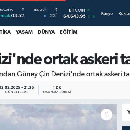
BITCOIN
64.643,95
0.16
DOLAR
Künye
Rekla
°
23
İmsak
03:52
47,6704
0
EURO
55,0406
-0.08
TIKA
YAŞAM
DÜNYA
EĞITIM
STERLİN
64,2143
0
GRAM ALTIN
i'nde ortak askeri t
6500.87
0.12
BİST100
13.799
70
ından Güney Çin Denizi'nde ortak askeri t
13.02.2025 - 21:36
1 DK
GÜNCELLEME
OKUNMA SÜRESI
Y