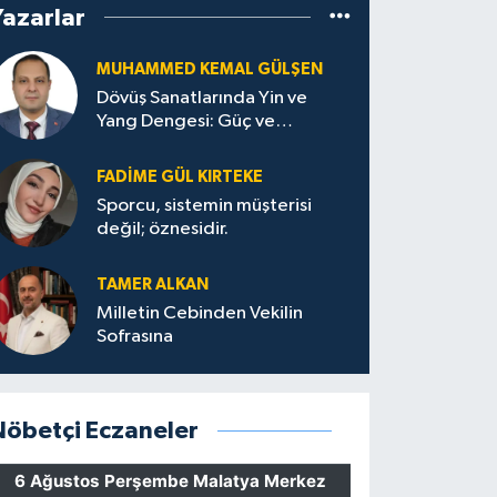
Yazarlar
MUHAMMED KEMAL GÜLŞEN
Dövüş Sanatlarında Yin ve
Yang Dengesi: Güç ve
Sakinliğin Uyumu
FADIME GÜL KIRTEKE
Sporcu, sistemin müşterisi
değil; öznesidir.
TAMER ALKAN
Milletin Cebinden Vekilin
Sofrasına
Nöbetçi Eczaneler