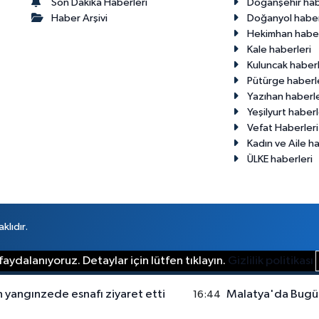
Son Dakika Haberleri
Doğanşehir hab
Haber Arşivi
Doğanyol haber
Hekimhan haber
Kale haberleri
Kuluncak haberl
Pütürge haberl
Yazıhan haberle
Yeşilyurt haberl
Vefat Haberleri
Kadın ve Aile ha
ÜLKE haberleri
klıdır.
aydalanıyoruz. Detaylar için lütfen tıklayın.
Gizlilik politikası
yangınzede esnafı ziyaret etti
Malatya'da Bugü
16:44