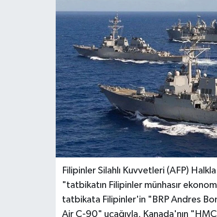
Politika
Sağlık
Spor
Teknoloji
Yaşam
Filipinler Silahlı Kuvvetleri (AFP) Halkl
"tatbikatın Filipinler münhasır ekonom
tatbikata Filipinler'in "BRP Andres B
Air C-90" uçağıyla, Kanada'nın "HMCS