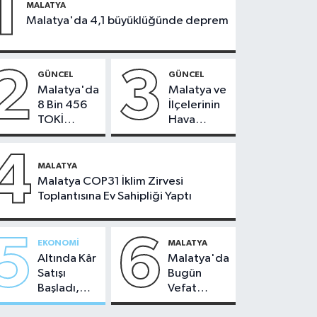
1
MALATYA
Malatya'da 4,1 büyüklüğünde deprem
2
3
GÜNCEL
GÜNCEL
Malatya'da
Malatya ve
8 Bin 456
İlçelerinin
TOKİ
Hava
Konutunun
Durumu -
Kurası
24
4
Bugün
Temmuz
MALATYA
Çekiliyor
2026
Malatya COP31 İklim Zirvesi
Toplantısına Ev Sahipliği Yaptı
5
6
EKONOMI
MALATYA
Altında Kâr
Malatya'da
Satışı
Bugün
Başladı,
Vefat
Malatya'da
Edenler -