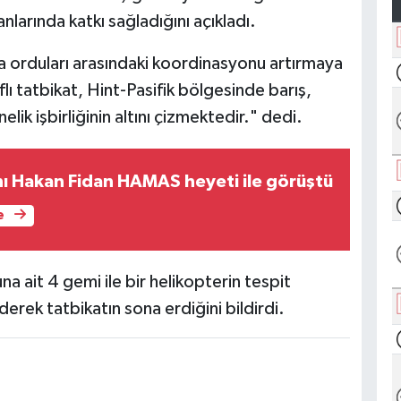
nlarında katkı sağladığını açıkladı.
ada orduları arasındaki koordinasyonu artırmaya
lı tatbikat, Hint-Pasifik bölgesinde barış,
lik işbirliğinin altını çizmektedir." dedi.
anı Hakan Fidan HAMAS heyeti ile görüştü
e
na ait 4 gemi ile bir helikopterin tespit
ederek tatbikatın sona erdiğini bildirdi.