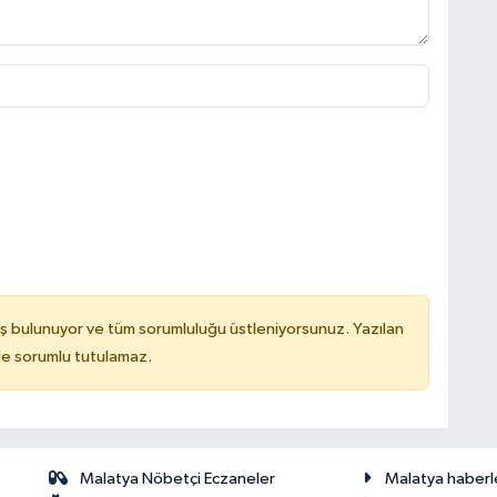
ş bulunuyor ve tüm sorumluluğu üstleniyorsunuz. Yazılan
de sorumlu tutulamaz.
Malatya Nöbetçi Eczaneler
Malatya haberl