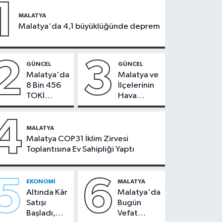
1
MALATYA
Malatya'da 4,1 büyüklüğünde deprem
2
3
GÜNCEL
GÜNCEL
Malatya'da
Malatya ve
8 Bin 456
İlçelerinin
TOKİ
Hava
Konutunun
Durumu -
Kurası
24
4
Bugün
Temmuz
MALATYA
Çekiliyor
2026
Malatya COP31 İklim Zirvesi
Toplantısına Ev Sahipliği Yaptı
5
6
EKONOMI
MALATYA
Altında Kâr
Malatya'da
Satışı
Bugün
Başladı,
Vefat