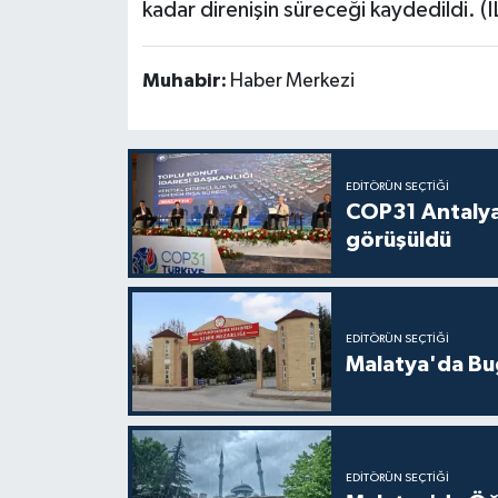
kadar direnişin süreceği kaydedildi. (
Muhabir:
Haber Merkezi
EDITÖRÜN SEÇTIĞI
COP31 Antalya
görüşüldü
EDITÖRÜN SEÇTIĞI
Malatya'da Bu
EDITÖRÜN SEÇTIĞI