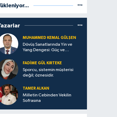
ükleniyor...
Yazarlar
MUHAMMED KEMAL GÜLŞEN
Dövüş Sanatlarında Yin ve
Yang Dengesi: Güç ve
Sakinliğin Uyumu
FADIME GÜL KIRTEKE
Sporcu, sistemin müşterisi
değil; öznesidir.
TAMER ALKAN
Milletin Cebinden Vekilin
Sofrasına