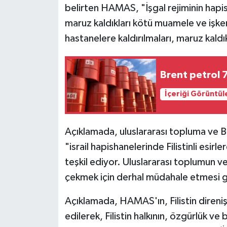
belirten HAMAS, "İşgal rejiminin hapi
maruz kaldıkları kötü muamele ve işk
hastanelere kaldırılmaları, maruz kaldıkl
Brent petrol 
İçeriği Görüntül
Açıklamada, uluslararası topluma ve B
"israil hapishanelerinde Filistinli esirl
teşkil ediyor. Uluslararası toplumun v
çekmek için derhal müdahale etmesi ger
Açıklamada, HAMAS'ın, Filistin direniş
edilerek, Filistin halkının, özgürlük v