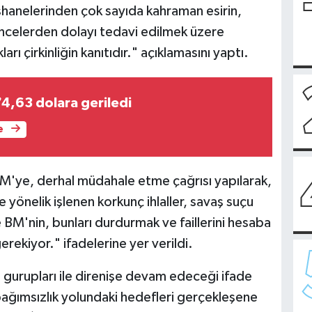
shanelerinden çok sayıda kahraman esirin,
encelerden dolayı tedavi edilmek üzere
arı çirkinliğin kanıtıdır." açıklamasını yaptı.
74,63 dolara geriledi
e
M'ye, derhal müdahale etme çağrısı yapılarak,
ere yönelik işlenen korkunç ihlaller, savaş suçu
e BM'nin, bunları durdurmak ve faillerini hesaba
ekiyor." ifadelerine yer verildi.
 gurupları ile direnişe devam edeceği ifade
e bağımsızlık yolundaki hedefleri gerçekleşene