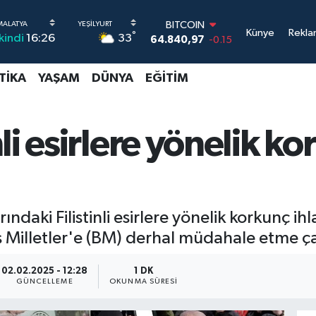
BITCOIN
64.840,97
-0.15
DOLAR
Künye
Rekla
°
33
İkindi
16:26
47,7436
0.18
EURO
55,2510
0.32
TIKA
YAŞAM
DÜNYA
EĞITIM
STERLİN
64,4811
0.38
GRAM ALTIN
i esirlere yönelik kor
6660.55
0
BİST100
13.779
-14
daki Filistinli esirlere yönelik korkunç ihla
ş Milletler'e (BM) derhal müdahale etme ça
02.02.2025 - 12:28
1 DK
GÜNCELLEME
OKUNMA SÜRESI