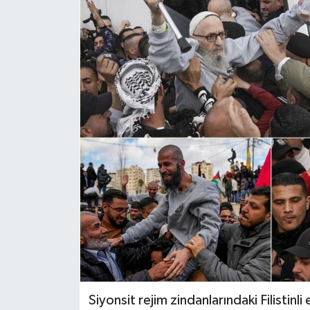
Politika
Sağlık
Spor
Teknoloji
Yaşam
Siyonsit rejim zindanlarındaki Filistinli 