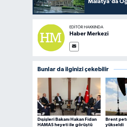
Malatya'da Öğ
EDITÖR HAKKINDA
Haber Merkezi
Bunlar da ilginizi çekebilir
Dışişleri Bakanı Hakan Fidan
Brent pet
HAMAS heyeti ile görüştü
yükseldi