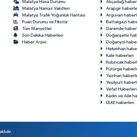
Malatya Hava Durumu
Akçadağ haberl
Malatya Namaz Vakitleri
Arapgir haberle
Malatya Trafik Yoğunluk Haritası
Arguvan haberl
Puan Durumu ve Fikstür
Battalgazi habe
Tüm Manşetler
Darende haberl
Son Dakika Haberleri
Doğanşehir hab
Haber Arşivi
Doğanyol haber
Hekimhan haber
Kale haberleri
Kuluncak haberl
Pütürge haberl
Yazıhan haberle
Yeşilyurt haberl
Vefat Haberleri
Kadın ve Aile ha
ÜLKE haberleri
klıdır.