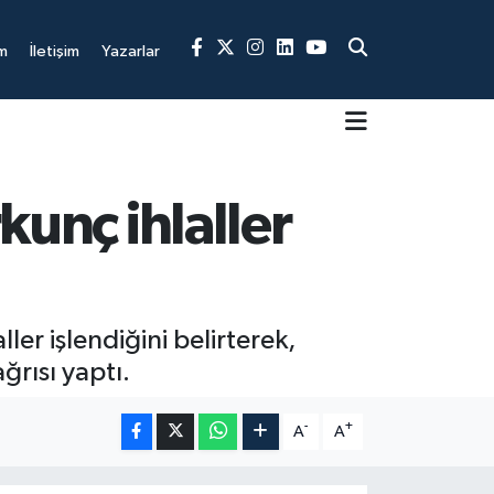
m
İletişim
Yazarlar
kunç ihlaller
ller işlendiğini belirterek,
ğrısı yaptı.
-
+
A
A