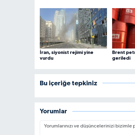
İran, siyonist rejimi yine
Brent pet
vurdu
geriledi
Bu içeriğe tepkiniz
Yorumlar