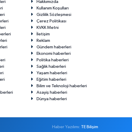
eri
Hakkımızda
ri
Kullanım Koşulları
eri
Gizlilik Sözleşmesi
rleri
Çerez Politikası
eri
KVKK Metni
erleri
İletişim
leri
Reklam
leri
Gündem haberleri
Ekonomi haberleri
eri
Politika haberleri
eri
Sağlık haberleri
ri
Yaşam haberleri
eri
Eğitim haberleri
Bilim ve Teknoloji haberleri
berleri
Asayiş haberleri
Dünya haberleri
Haber Yazılımı:
TE Bilişim