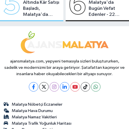
5
6
Altında Kâr Satışı
Malatya'da
Başladı,
Bugün Vefat
Malatya'da
Edenler - 22
Makas Ne
Temmuz 2026
Durumda?
ajansmalatya.com, yepyeni temasıyla sizleri buluştururken,
sadelik ve modernizmi bir araya getiriyor. Şatafattan kaçınıyor ve
insanlara haber okuyabilecekleri bir altyapı sunuyor.
Malatya Nöbetçi Eczaneler
Malatya Hava Durumu
Malatya Namaz Vakitleri
Malatya Trafik Yoğunluk Haritası