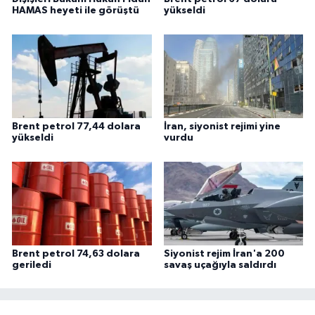
HAMAS heyeti ile görüştü
yükseldi
Brent petrol 77,44 dolara
İran, siyonist rejimi yine
yükseldi
vurdu
Brent petrol 74,63 dolara
Siyonist rejim İran'a 200
geriledi
savaş uçağıyla saldırdı