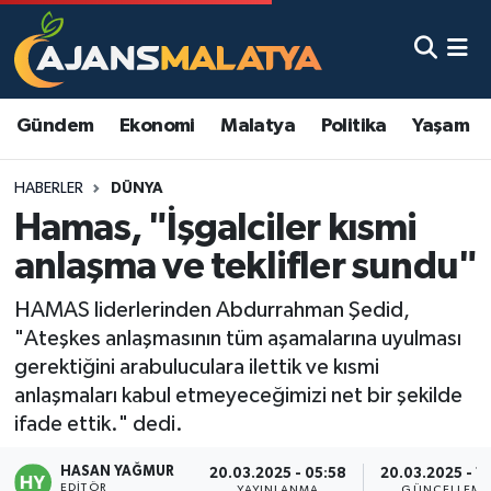
Asayiş
Malatya Nöbetçi Eczaneler
Gündem
Ekonomi
Malatya
Politika
Yaşam
Dünya
Malatya Hava Durumu
HABERLER
DÜNYA
Eğitim
Malatya Namaz Vakitleri
Hamas, "İşgalciler kısmi
Ekonomi
Malatya Trafik Yoğunluk Haritası
anlaşma ve teklifler sundu"
Gündem
TFF 3.Lig 2.Grup Puan Durumu ve Fikstür
HAMAS liderlerinden Abdurrahman Şedid,
"Ateşkes anlaşmasının tüm aşamalarına uyulması
Kadın
Tüm Manşetler
gerektiğini arabuluculara ilettik ve kısmi
anlaşmaları kabul etmeyeceğimizi net bir şekilde
Kültür & Sanat
Son Dakika Haberleri
ifade ettik." dedi.
HASAN YAĞMUR
Magazin
Haber Arşivi
20.03.2025 - 05:58
20.03.2025 - 11
EDITÖR
YAYINLANMA
GÜNCELLEME