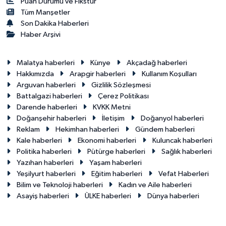
Puan Durumu ve Fikstür
Tüm Manşetler
Son Dakika Haberleri
Haber Arşivi
Malatya haberleri
Künye
Akçadağ haberleri
Hakkımızda
Arapgir haberleri
Kullanım Koşulları
Arguvan haberleri
Gizlilik Sözleşmesi
Battalgazi haberleri
Çerez Politikası
Darende haberleri
KVKK Metni
Doğanşehir haberleri
İletişim
Doğanyol haberleri
Reklam
Hekimhan haberleri
Gündem haberleri
Kale haberleri
Ekonomi haberleri
Kuluncak haberleri
Politika haberleri
Pütürge haberleri
Sağlık haberleri
Yazıhan haberleri
Yaşam haberleri
Yeşilyurt haberleri
Eğitim haberleri
Vefat Haberleri
Bilim ve Teknoloji haberleri
Kadın ve Aile haberleri
Asayiş haberleri
ÜLKE haberleri
Dünya haberleri