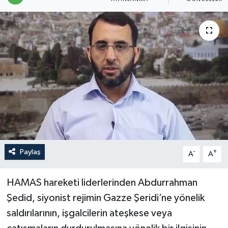
Politika
Sağlık
Spor
Teknoloji
Yaşam
Paylaş
-
+
A
A
HAMAS hareketi liderlerinden Abdurrahman
Şedid, siyonist rejimin Gazze Şeridi’ne yönelik
saldırılarının, işgalcilerin ateşkese veya