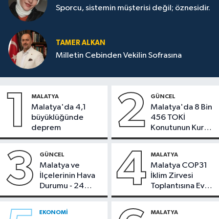
Sporcu, sistemin müşterisi değil; öznesidir.
TAMER ALKAN
Milletin Cebinden Vekilin Sofrasına
1
2
MALATYA
GÜNCEL
Malatya'da 4,1
Malatya'da 8 Bin
büyüklüğünde
456 TOKİ
deprem
Konutunun Kurası
Bugün Çekiliyor
3
4
GÜNCEL
MALATYA
Malatya ve
Malatya COP31
İlçelerinin Hava
İklim Zirvesi
Durumu - 24
Toplantısına Ev
Temmuz 2026
Sahipliği Yaptı
EKONOMI
MALATYA