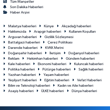
Tüm Manşetler
Son Dakika Haberleri
Haber Arşivi
Malatya haberleri
Künye
Akçadağ haberleri
Hakkımızda
Arapgir haberleri
Kullanım Koşulları
Arguvan haberleri
Gizlilik Sözleşmesi
Battalgazi haberleri
Çerez Politikası
Darende haberleri
KVKK Metni
Doğanşehir haberleri
İletişim
Doğanyol haberleri
Reklam
Hekimhan haberleri
Gündem haberleri
Kale haberleri
Ekonomi haberleri
Kuluncak haberleri
Politika haberleri
Pütürge haberleri
Sağlık haberleri
Yazıhan haberleri
Yaşam haberleri
Yeşilyurt haberleri
Eğitim haberleri
Vefat Haberleri
Bilim ve Teknoloji haberleri
Kadın ve Aile haberleri
Asayiş haberleri
ÜLKE haberleri
Dünya haberleri