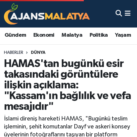
Asayiş
Malatya Nöbetçi Eczaneler
Gündem
Ekonomi
Malatya
Politika
Yaşam
Dünya
Malatya Hava Durumu
HABERLER
DÜNYA
Eğitim
Malatya Namaz Vakitleri
HAMAS'tan bugünkü esir
Ekonomi
Malatya Trafik Yoğunluk Haritası
takasındaki görüntülere
ilişkin açıklama:
Gündem
TFF 3.Lig 2.Grup Puan Durumu ve Fikstür
"Kassam'ın bağlılık ve vefa
Kadın
Tüm Manşetler
mesajıdır"
Kültür & Sanat
Son Dakika Haberleri
İslami direniş hareketi HAMAS, "Bugünkü teslim
işleminin, şehit komutanlar Dayf ve askeri konsey
Magazin
Haber Arşivi
üyelerinin fotoğraflarını taşıyan bir platform