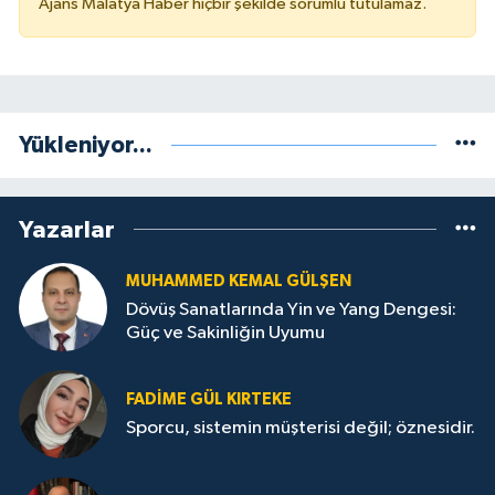
Ajans Malatya Haber hiçbir şekilde sorumlu tutulamaz.
Yükleniyor...
Yazarlar
MUHAMMED KEMAL GÜLŞEN
Dövüş Sanatlarında Yin ve Yang Dengesi:
Güç ve Sakinliğin Uyumu
FADIME GÜL KIRTEKE
Sporcu, sistemin müşterisi değil; öznesidir.