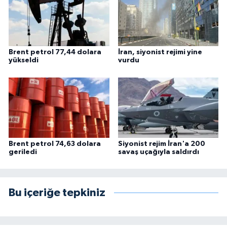
Brent petrol 77,44 dolara
İran, siyonist rejimi yine
yükseldi
vurdu
Brent petrol 74,63 dolara
Siyonist rejim İran'a 200
geriledi
savaş uçağıyla saldırdı
Bu içeriğe tepkiniz