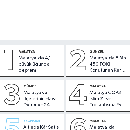
1
2
MALATYA
GÜNCEL
Malatya'da 4,1
Malatya'da 8 Bin
büyüklüğünde
456 TOKİ
deprem
Konutunun Kurası
Bugün Çekiliyor
3
4
GÜNCEL
MALATYA
Malatya ve
Malatya COP31
İlçelerinin Hava
İklim Zirvesi
Durumu - 24
Toplantısına Ev
Temmuz 2026
Sahipliği Yaptı
EKONOMI
MALATYA
Altında Kâr Satışı
Malatya'da