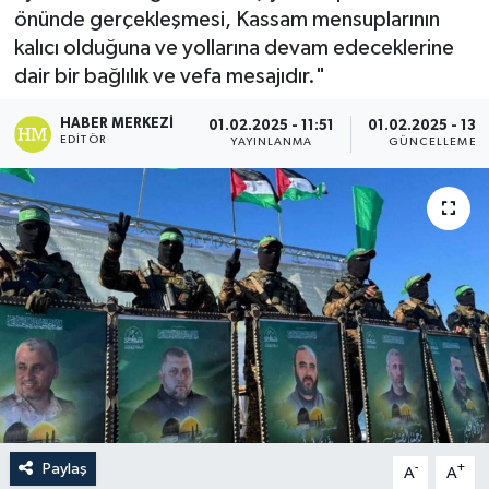
önünde gerçekleşmesi, Kassam mensuplarının
Politika
kalıcı olduğuna ve yollarına devam edeceklerine
dair bir bağlılık ve vefa mesajıdır."
Sağlık
HABER MERKEZI
01.02.2025 - 11:51
01.02.2025 - 13:
EDITÖR
YAYINLANMA
GÜNCELLEME
Spor
Teknoloji
Yaşam
Paylaş
-
+
A
A