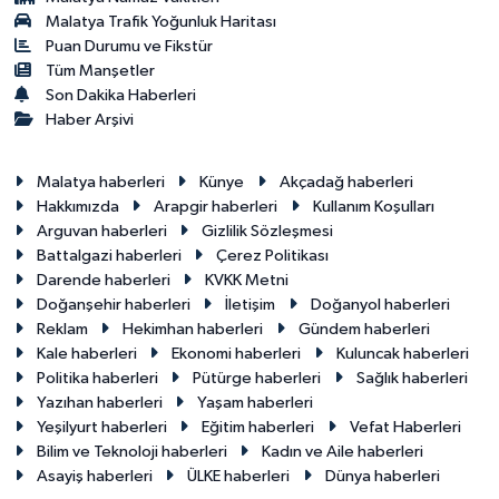
Malatya Trafik Yoğunluk Haritası
Puan Durumu ve Fikstür
Tüm Manşetler
Son Dakika Haberleri
Haber Arşivi
Malatya haberleri
Künye
Akçadağ haberleri
Hakkımızda
Arapgir haberleri
Kullanım Koşulları
Arguvan haberleri
Gizlilik Sözleşmesi
Battalgazi haberleri
Çerez Politikası
Darende haberleri
KVKK Metni
Doğanşehir haberleri
İletişim
Doğanyol haberleri
Reklam
Hekimhan haberleri
Gündem haberleri
Kale haberleri
Ekonomi haberleri
Kuluncak haberleri
Politika haberleri
Pütürge haberleri
Sağlık haberleri
Yazıhan haberleri
Yaşam haberleri
Yeşilyurt haberleri
Eğitim haberleri
Vefat Haberleri
Bilim ve Teknoloji haberleri
Kadın ve Aile haberleri
Asayiş haberleri
ÜLKE haberleri
Dünya haberleri