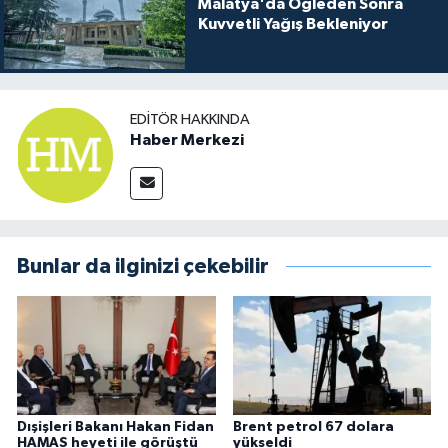
Malatya'da Öğleden Sonra
Kuvvetli Yağış Bekleniyor
EDITÖR HAKKINDA
Haber Merkezi
Bunlar da ilginizi çekebilir
Dışişleri Bakanı Hakan Fidan
Brent petrol 67 dolara
HAMAS heyeti ile görüştü
yükseldi