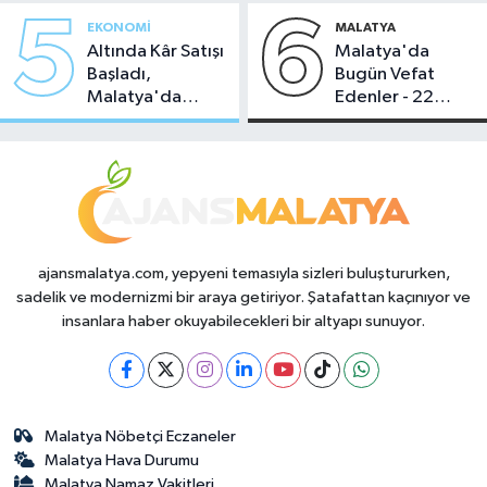
5
6
EKONOMI
MALATYA
Altında Kâr Satışı
Malatya'da
Başladı,
Bugün Vefat
Malatya'da
Edenler - 22
Makas Ne
Temmuz 2026
Durumda?
ajansmalatya.com, yepyeni temasıyla sizleri buluştururken,
sadelik ve modernizmi bir araya getiriyor. Şatafattan kaçınıyor ve
insanlara haber okuyabilecekleri bir altyapı sunuyor.
Malatya Nöbetçi Eczaneler
Malatya Hava Durumu
Malatya Namaz Vakitleri