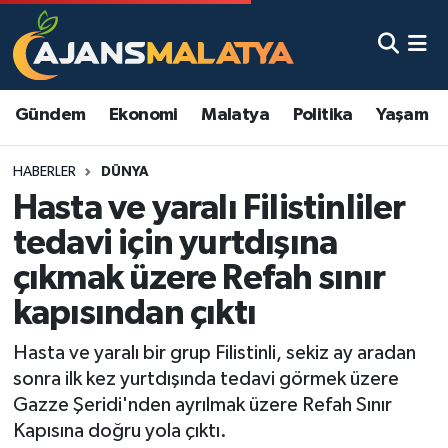
Asayiş
Malatya Nöbetçi Eczaneler
Gündem
Ekonomi
Malatya
Politika
Yaşam
Dünya
Malatya Hava Durumu
HABERLER
DÜNYA
Eğitim
Malatya Namaz Vakitleri
Hasta ve yaralı Filistinliler
Ekonomi
Malatya Trafik Yoğunluk Haritası
tedavi için yurtdışına
çıkmak üzere Refah sınır
Gündem
TFF 3.Lig 2.Grup Puan Durumu ve Fikstür
kapısından çıktı
Kadın
Tüm Manşetler
Hasta ve yaralı bir grup Filistinli, sekiz ay aradan
sonra ilk kez yurtdışında tedavi görmek üzere
Kültür & Sanat
Son Dakika Haberleri
Gazze Şeridi'nden ayrılmak üzere Refah Sınır
Kapısına doğru yola çıktı.
Magazin
Haber Arşivi