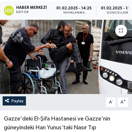
HABER MERKEZI
01.02.2025 - 14:25
01.02.2025 - 15
Politika
EDITÖR
YAYINLANMA
GÜNCELLEME
Sağlık
Spor
Teknoloji
Yaşam
Paylaş
-
+
A
A
Gazze'deki El-Şifa Hastanesi ve Gazze'nin
güneyindeki Han Yunus'taki Nasır Tıp