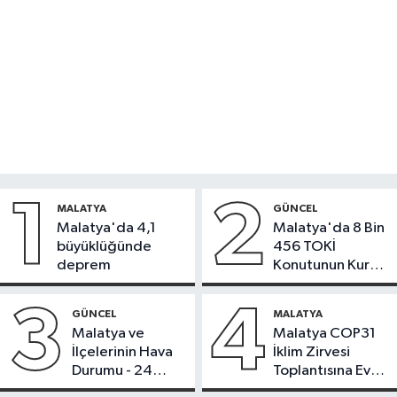
1
2
MALATYA
GÜNCEL
Malatya'da 4,1
Malatya'da 8 Bin
büyüklüğünde
456 TOKİ
deprem
Konutunun Kurası
Bugün Çekiliyor
3
4
GÜNCEL
MALATYA
Malatya ve
Malatya COP31
İlçelerinin Hava
İklim Zirvesi
Durumu - 24
Toplantısına Ev
Temmuz 2026
Sahipliği Yaptı