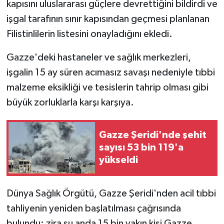
kapısını uluslararası güçlere devrettiğini bildirdi ve
işgal tarafının sınır kapısından geçmesi planlanan
Filistinlilerin listesini onayladığını ekledi.
Gazze'deki hastaneler ve sağlık merkezleri,
işgalin 15 ay süren acımasız savaşı nedeniyle tıbbi
malzeme eksikliği ve tesislerin tahrip olması gibi
büyük zorluklarla karşı karşıya.
Gazze Şeridi'nde şehit
sayısı 53 bin 119'a
yükseldi
Dünya Sağlık Örgütü, Gazze Şeridi'nden acil tıbbi
tahliyenin yeniden başlatılması çağrısında
bulundu; zira şu anda 15 bin yakın kişi Gazze