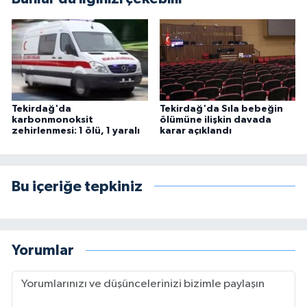
Tekirdağ'da
Tekirdağ'da Sıla bebeğin
karbonmonoksit
ölümüne ilişkin davada
zehirlenmesi: 1 ölü, 1 yaralı
karar açıklandı
Bu içeriğe tepkiniz
Yorumlar