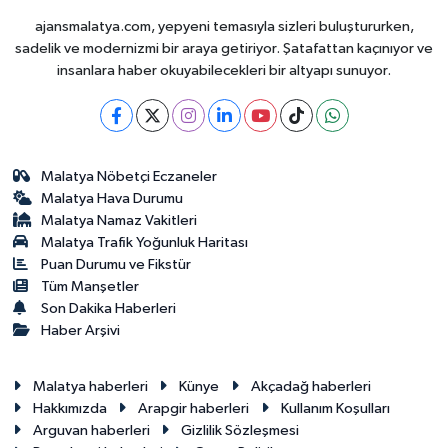
ajansmalatya.com, yepyeni temasıyla sizleri buluştururken,
sadelik ve modernizmi bir araya getiriyor. Şatafattan kaçınıyor ve
insanlara haber okuyabilecekleri bir altyapı sunuyor.
Malatya Nöbetçi Eczaneler
Malatya Hava Durumu
Malatya Namaz Vakitleri
Malatya Trafik Yoğunluk Haritası
Puan Durumu ve Fikstür
Tüm Manşetler
Son Dakika Haberleri
Haber Arşivi
Malatya haberleri
Künye
Akçadağ haberleri
Hakkımızda
Arapgir haberleri
Kullanım Koşulları
Arguvan haberleri
Gizlilik Sözleşmesi