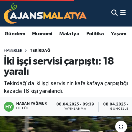
Asayiş
Malatya Nöbetçi Eczaneler
Gündem
Ekonomi
Malatya
Politika
Yaşam
Dünya
Malatya Hava Durumu
HABERLER
TEKIRDAĞ
Eğitim
Malatya Namaz Vakitleri
İki işçi servisi çarpıştı: 18
Ekonomi
Malatya Trafik Yoğunluk Haritası
yaralı
Gündem
TFF 3.Lig 2.Grup Puan Durumu ve Fikstür
Tekirdağ'da iki işçi servisinin kafa kafaya çarpıştığı
kazada 18 kişi yaralandı.
Kadın
Tüm Manşetler
HASAN YAĞMUR
08.04.2025 - 09:39
08.04.2025 - 
EDITÖR
YAYINLANMA
GÜNCELLEM
Kültür & Sanat
Son Dakika Haberleri
Magazin
Haber Arşivi