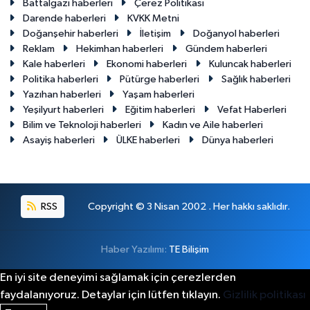
Battalgazi haberleri
Çerez Politikası
Darende haberleri
KVKK Metni
Doğanşehir haberleri
İletişim
Doğanyol haberleri
Reklam
Hekimhan haberleri
Gündem haberleri
Kale haberleri
Ekonomi haberleri
Kuluncak haberleri
Politika haberleri
Pütürge haberleri
Sağlık haberleri
Yazıhan haberleri
Yaşam haberleri
Yeşilyurt haberleri
Eğitim haberleri
Vefat Haberleri
Bilim ve Teknoloji haberleri
Kadın ve Aile haberleri
Asayiş haberleri
ÜLKE haberleri
Dünya haberleri
RSS
Copyright © 3 Nisan 2002 . Her hakkı saklıdır.
Haber Yazılımı:
TE Bilişim
En iyi site deneyimi sağlamak için çerezlerden
faydalanıyoruz. Detaylar için lütfen tıklayın.
Gizlilik politikası