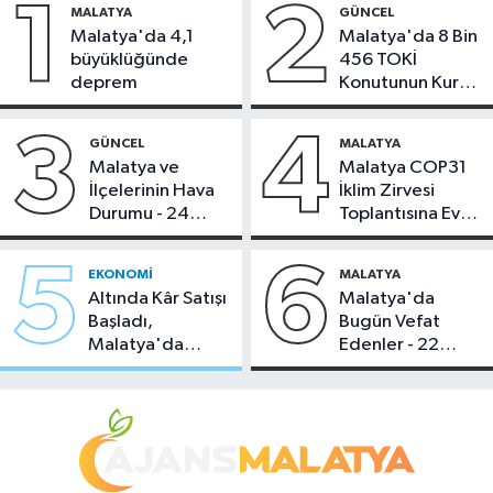
1
2
MALATYA
GÜNCEL
Malatya'da 4,1
Malatya'da 8 Bin
büyüklüğünde
456 TOKİ
deprem
Konutunun Kurası
Bugün Çekiliyor
3
4
GÜNCEL
MALATYA
Malatya ve
Malatya COP31
İlçelerinin Hava
İklim Zirvesi
Durumu - 24
Toplantısına Ev
Temmuz 2026
Sahipliği Yaptı
5
6
EKONOMI
MALATYA
Altında Kâr Satışı
Malatya'da
Başladı,
Bugün Vefat
Malatya'da
Edenler - 22
Makas Ne
Temmuz 2026
Durumda?