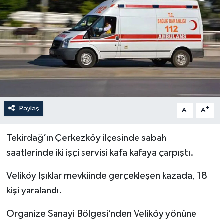
Politika
Sağlık
Spor
Teknoloji
Paylaş
-
+
A
A
Yaşam
Tekirdağ’ın Çerkezköy ilçesinde sabah
saatlerinde iki işçi servisi kafa kafaya çarpıştı.
Veliköy Işıklar mevkiinde gerçekleşen kazada, 18
kişi yaralandı.
Organize Sanayi Bölgesi’nden Veliköy yönüne