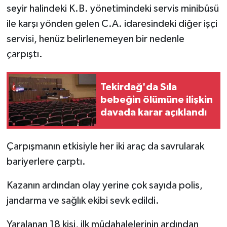
seyir halindeki K.B. yönetimindeki servis minibüsü
ile karşı yönden gelen C.A. idaresindeki diğer işçi
servisi, henüz belirlenemeyen bir nedenle
çarpıştı.
Tekirdağ'da Sıla
bebeğin ölümüne ilişkin
davada karar açıklandı
Çarpışmanın etkisiyle her iki araç da savrularak
bariyerlere çarptı.
Kazanın ardından olay yerine çok sayıda polis,
jandarma ve sağlık ekibi sevk edildi.
Yaralanan 18 kişi, ilk müdahalelerinin ardından