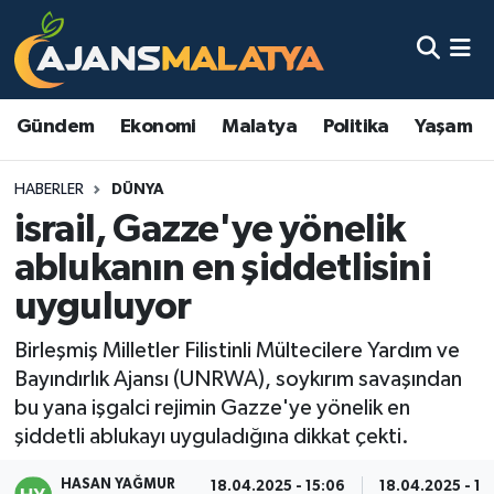
Asayiş
Malatya Nöbetçi Eczaneler
Gündem
Ekonomi
Malatya
Politika
Yaşam
Dünya
Malatya Hava Durumu
HABERLER
DÜNYA
Eğitim
Malatya Namaz Vakitleri
israil, Gazze'ye yönelik
Ekonomi
Malatya Trafik Yoğunluk Haritası
ablukanın en şiddetlisini
uyguluyor
Gündem
TFF 3.Lig 2.Grup Puan Durumu ve Fikstür
Birleşmiş Milletler Filistinli Mültecilere Yardım ve
Kadın
Tüm Manşetler
Bayındırlık Ajansı (UNRWA), soykırım savaşından
bu yana işgalci rejimin Gazze'ye yönelik en
Kültür & Sanat
Son Dakika Haberleri
şiddetli ablukayı uyguladığına dikkat çekti.
Magazin
Haber Arşivi
HASAN YAĞMUR
18.04.2025 - 15:06
18.04.2025 - 15