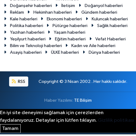
Doğanşehir haberleri
İletişim
Doğanyol haberleri
Reklam
Hekimhan haberleri
Gündem haberleri
Kale haberleri
Ekonomi haberleri
Kuluncak haberleri
Politika haberleri
Pütürge haberleri
Sağlık haberleri
Yazıhan haberleri
Yaşam haberleri
Yeşilyurt haberleri
Eğitim haberleri
Vefat Haberleri
Bilim ve Teknoloji haberleri
Kadın ve Aile haberleri
Asayiş haberleri
ÜLKE haberleri
Dünya haberleri
RSS
Copyright © 3 Nisan 2002 . Her hakkı saklıdır.
Haber Yazılımı:
TE Bilişim
En iyi site deneyimi sağlamak için çerezlerden
faydalanıyoruz. Detaylar için lütfen tıklayın.
Gizlilik politikası
Tamam