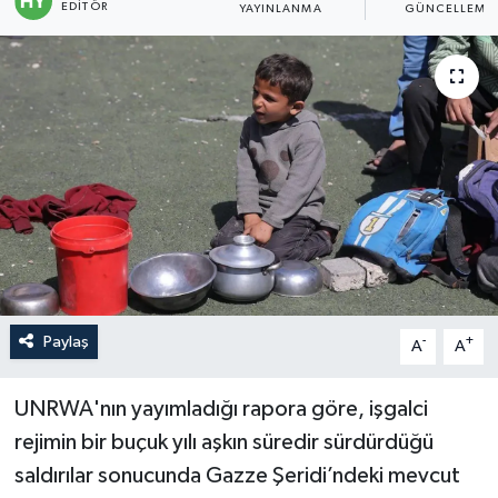
EDITÖR
YAYINLANMA
GÜNCELLEME
Politika
Sağlık
Spor
Teknoloji
Yaşam
Paylaş
-
+
A
A
UNRWA'nın yayımladığı rapora göre, işgalci
rejimin bir buçuk yılı aşkın süredir sürdürdüğü
saldırılar sonucunda Gazze Şeridi’ndeki mevcut