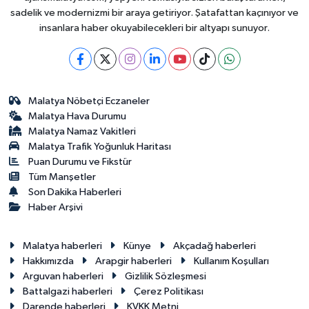
sadelik ve modernizmi bir araya getiriyor. Şatafattan kaçınıyor ve
insanlara haber okuyabilecekleri bir altyapı sunuyor.
Malatya Nöbetçi Eczaneler
Malatya Hava Durumu
Malatya Namaz Vakitleri
Malatya Trafik Yoğunluk Haritası
Puan Durumu ve Fikstür
Tüm Manşetler
Son Dakika Haberleri
Haber Arşivi
Malatya haberleri
Künye
Akçadağ haberleri
Hakkımızda
Arapgir haberleri
Kullanım Koşulları
Arguvan haberleri
Gizlilik Sözleşmesi
Battalgazi haberleri
Çerez Politikası
Darende haberleri
KVKK Metni