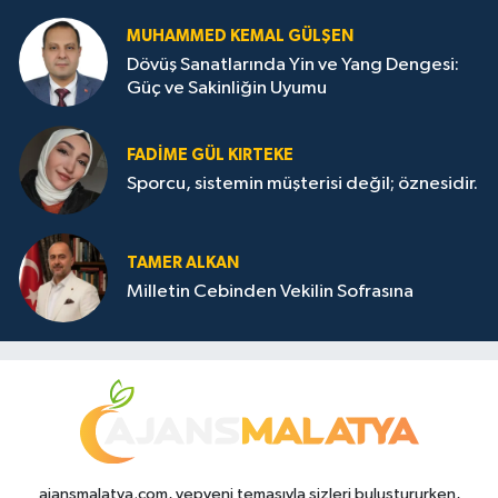
MUHAMMED KEMAL GÜLŞEN
Dövüş Sanatlarında Yin ve Yang Dengesi:
Güç ve Sakinliğin Uyumu
FADIME GÜL KIRTEKE
Sporcu, sistemin müşterisi değil; öznesidir.
TAMER ALKAN
Milletin Cebinden Vekilin Sofrasına
ajansmalatya.com, yepyeni temasıyla sizleri buluştururken,