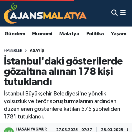
Asayiş
Malatya Nöbetçi Eczaneler
Gündem
Ekonomi
Malatya
Politika
Yaşam
Dünya
Malatya Hava Durumu
HABERLER
ASAYIŞ
Eğitim
Malatya Namaz Vakitleri
İstanbul'daki gösterilerde
Ekonomi
Malatya Trafik Yoğunluk Haritası
gözaltına alınan 178 kişi
tutuklandı
Gündem
TFF 3.Lig 2.Grup Puan Durumu ve Fikstür
İstanbul Büyükşehir Belediyesi'ne yönelik
Kadın
Tüm Manşetler
yolsuzluk ve terör soruşturmalarının ardından
düzenlenen gösterilere katılan 575 şüpheliden
Kültür & Sanat
Son Dakika Haberleri
178'i tutuklandı.
Magazin
Haber Arşivi
HASAN YAĞMUR
27.03.2025 - 07:37
28.03.2025 - 0