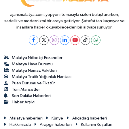
ajansmalatya.com, yepyeni temasıyla sizleri buluştururken,
sadelik ve modernizmi bir araya getiriyor. Şatafattan kaçınıyor ve
insanlara haber okuyabilecekleri bir altyapı sunuyor.
Malatya Nöbetçi Eczaneler
Malatya Hava Durumu
Malatya Namaz Vakitleri
Malatya Trafik Yoğunluk Haritası
Puan Durumu ve Fikstür
Tüm Manşetler
Son Dakika Haberleri
Haber Arşivi
Malatya haberleri
Künye
Akçadağ haberleri
Hakkımızda
Arapgir haberleri
Kullanım Koşulları