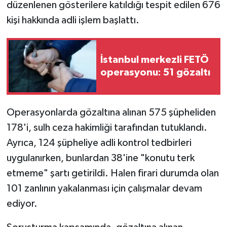
düzenlenen gösterilere katıldığı tespit edilen 676
kişi hakkında adli işlem başlattı.
İstanbul merkezli FETÖ
operasyonu: 51 gözaltı
Operasyonlarda gözaltına alınan 575 şüpheliden
178'i, sulh ceza hakimliği tarafından tutuklandı.
Ayrıca, 124 şüpheliye adli kontrol tedbirleri
uygulanırken, bunlardan 38'ine "konutu terk
etmeme" şartı getirildi. Halen firari durumda olan
101 zanlının yakalanması için çalışmalar devam
ediyor.