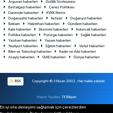
Arguvan haberleri
Gizlilik Sözleşmesi
Battalgazi haberleri
Çerez Politikası
Darende haberleri
KVKK Metni
Doğanşehir haberleri
İletişim
Doğanyol haberleri
Reklam
Hekimhan haberleri
Gündem haberleri
Kale haberleri
Ekonomi haberleri
Kuluncak haberleri
Politika haberleri
Pütürge haberleri
Sağlık haberleri
Yazıhan haberleri
Yaşam haberleri
Yeşilyurt haberleri
Eğitim haberleri
Vefat Haberleri
Bilim ve Teknoloji haberleri
Kadın ve Aile haberleri
Asayiş haberleri
ÜLKE haberleri
Dünya haberleri
RSS
Copyright © 3 Nisan 2002 . Her hakkı saklıdır.
Haber Yazılımı:
TE Bilişim
En iyi site deneyimi sağlamak için çerezlerden