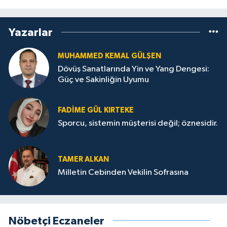
Yazarlar
MUHAMMED KEMAL GÜLŞEN
Dövüş Sanatlarında Yin ve Yang Dengesi:
Güç ve Sakinliğin Uyumu
FADIME GÜL KIRTEKE
Sporcu, sistemin müşterisi değil; öznesidir.
TAMER ALKAN
Milletin Cebinden Vekilin Sofrasına
Nöbetçi Eczaneler