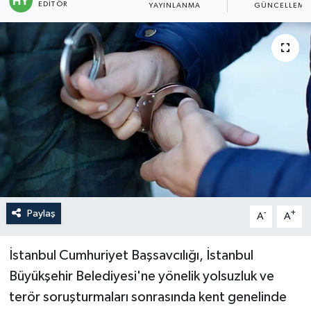
EDITÖR
YAYINLANMA
GÜNCELLEME
Politika
Sağlık
Spor
Teknoloji
Yaşam
Paylaş
-
+
A
A
İstanbul Cumhuriyet Başsavcılığı, İstanbul
Büyükşehir Belediyesi'ne yönelik yolsuzluk ve
terör soruşturmaları sonrasında kent genelinde