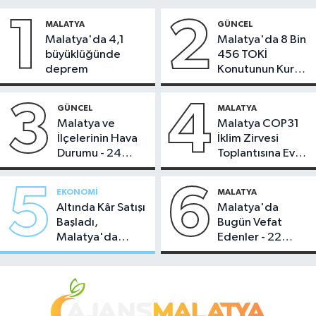
1
2
MALATYA
GÜNCEL
Malatya'da 4,1
Malatya'da 8 Bin
büyüklüğünde
456 TOKİ
deprem
Konutunun Kurası
Bugün Çekiliyor
3
4
GÜNCEL
MALATYA
Malatya ve
Malatya COP31
İlçelerinin Hava
İklim Zirvesi
Durumu - 24
Toplantısına Ev
Temmuz 2026
Sahipliği Yaptı
5
6
EKONOMI
MALATYA
Altında Kâr Satışı
Malatya'da
Başladı,
Bugün Vefat
Malatya'da
Edenler - 22
Makas Ne
Temmuz 2026
Durumda?