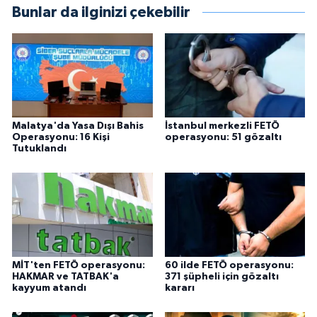
Bunlar da ilginizi çekebilir
Malatya'da Yasa Dışı Bahis
İstanbul merkezli FETÖ
Operasyonu: 16 Kişi
operasyonu: 51 gözaltı
Tutuklandı
MİT'ten FETÖ operasyonu:
60 ilde FETÖ operasyonu:
HAKMAR ve TATBAK'a
371 şüpheli için gözaltı
kayyum atandı
kararı