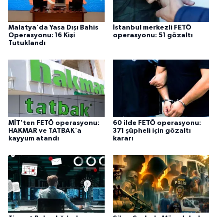
Malatya'da Yasa Dışı Bahis
İstanbul merkezli FETÖ
Operasyonu: 16 Kişi
operasyonu: 51 gözaltı
Tutuklandı
MİT'ten FETÖ operasyonu:
60 ilde FETÖ operasyonu:
HAKMAR ve TATBAK'a
371 şüpheli için gözaltı
kayyum atandı
kararı