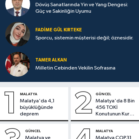
Dövüş Sanatlarında Yin ve Yang Dengesi:
Güç ve Sakinliğin Uyumu
FADIME GÜL KIRTEKE
Sporcu, sistemin müşterisi değil; öznesidir.
TAMER ALKAN
Milletin Cebinden Vekilin Sofrasına
1
2
MALATYA
GÜNCEL
Malatya'da 4,1
Malatya'da 8 Bin
büyüklüğünde
456 TOKİ
deprem
Konutunun Kurası
Bugün Çekiliyor
GÜNCEL
MALATYA
Malatya ve
Malatya COP31