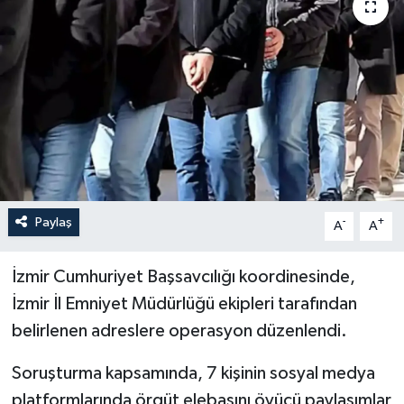
Politika
Sağlık
Spor
Teknoloji
Yaşam
Paylaş
-
+
A
A
İzmir Cumhuriyet Başsavcılığı koordinesinde,
İzmir İl Emniyet Müdürlüğü ekipleri tarafından
belirlenen adreslere operasyon düzenlendi.
Soruşturma kapsamında, 7 kişinin sosyal medya
platformlarında örgüt elebaşını övücü paylaşımlar