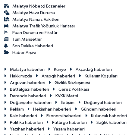
Malatya Nöbetçi Eczaneler
Malatya Hava Durumu
Malatya Namaz Vakitleri
Malatya Trafik Yoğunluk Haritası
Puan Durumu ve Fikstür
Tüm Manşetler
Son Dakika Haberleri
Haber Arşivi
Malatya haberleri
Künye
Akçadağ haberleri
Hakkımızda
Arapgir haberleri
Kullanım Koşulları
Arguvan haberleri
Gizlilik Sözleşmesi
Battalgazi haberleri
Çerez Politikası
Darende haberleri
KVKK Metni
Doğanşehir haberleri
İletişim
Doğanyol haberleri
Reklam
Hekimhan haberleri
Gündem haberleri
Kale haberleri
Ekonomi haberleri
Kuluncak haberleri
Politika haberleri
Pütürge haberleri
Sağlık haberleri
Yazıhan haberleri
Yaşam haberleri