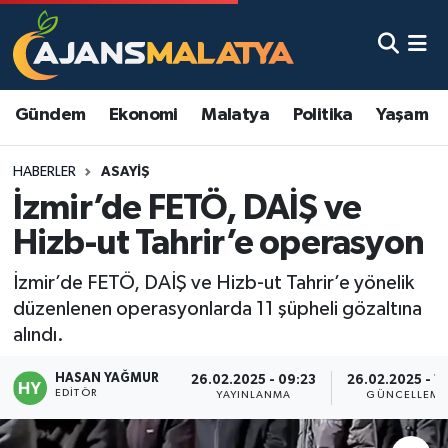
Asayiş
Malatya Nöbetçi Eczaneler
Gündem
Ekonomi
Malatya
Politika
Yaşam
Dünya
Malatya Hava Durumu
HABERLER
ASAYIŞ
Eğitim
Malatya Namaz Vakitleri
İzmir’de FETÖ, DAİŞ ve
Ekonomi
Malatya Trafik Yoğunluk Haritası
Hizb-ut Tahrir’e operasyon
Gündem
TFF 3.Lig 2.Grup Puan Durumu ve Fikstür
İzmir’de FETÖ, DAİŞ ve Hizb-ut Tahrir’e yönelik
düzenlenen operasyonlarda 11 şüpheli gözaltına
Kadın
Tüm Manşetler
alındı.
HASAN YAĞMUR
Kültür & Sanat
Son Dakika Haberleri
26.02.2025 - 09:23
26.02.2025 - 11
EDITÖR
YAYINLANMA
GÜNCELLEME
Magazin
Haber Arşivi