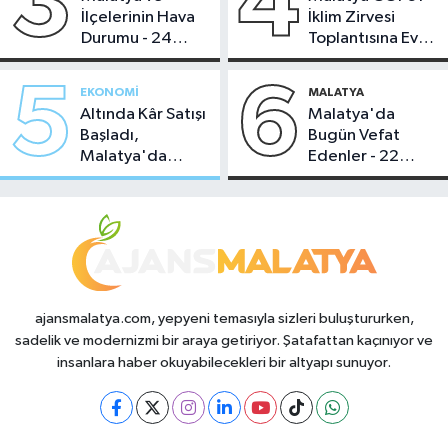
3
4
İlçelerinin Hava
İklim Zirvesi
Durumu - 24
Toplantısına Ev
Temmuz 2026
Sahipliği Yaptı
5
6
EKONOMI
MALATYA
Altında Kâr Satışı
Malatya'da
Başladı,
Bugün Vefat
Malatya'da
Edenler - 22
Makas Ne
Temmuz 2026
Durumda?
ajansmalatya.com, yepyeni temasıyla sizleri buluştururken,
sadelik ve modernizmi bir araya getiriyor. Şatafattan kaçınıyor ve
insanlara haber okuyabilecekleri bir altyapı sunuyor.