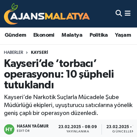
Asayiş
Malatya Nöbetçi Eczaneler
Gündem
Ekonomi
Malatya
Politika
Yaşam
Dünya
Malatya Hava Durumu
HABERLER
KAYSERI
Eğitim
Malatya Namaz Vakitleri
Kayseri’de ‘torbacı’
Ekonomi
Malatya Trafik Yoğunluk Haritası
operasyonu: 10 şüpheli
tutuklandı
Gündem
TFF 3.Lig 2.Grup Puan Durumu ve Fikstür
Kayseri’de Narkotik Suçlarla Mücadele Şube
Kadın
Tüm Manşetler
Müdürlüğü ekipleri, uyuşturucu satıcılarına yönelik
geniş çaplı bir operasyon düzenledi.
Kültür & Sanat
Son Dakika Haberleri
HASAN YAĞMUR
23.02.2025 - 08:09
23.02.2025 - 17
EDITÖR
Magazin
Haber Arşivi
YAYINLANMA
GÜNCELLEM