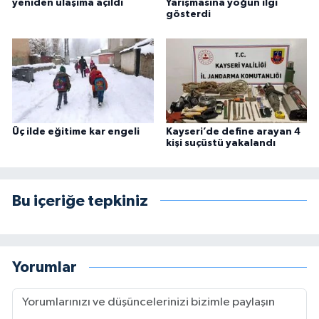
yeniden ulaşıma açıldı
Yarışmasına yoğun ilgi
gösterdi
Üç ilde eğitime kar engeli
Kayseri’de define arayan 4
kişi suçüstü yakalandı
Bu içeriğe tepkiniz
Yorumlar