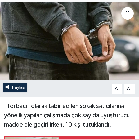
Politika
Sağlık
Spor
Teknoloji
Yaşam
Paylaş
-
+
A
A
"Torbacı" olarak tabir edilen sokak satıcılarına
yönelik yapılan çalışmada çok sayıda uyuşturucu
madde ele geçirilirken, 10 kişi tutuklandı.