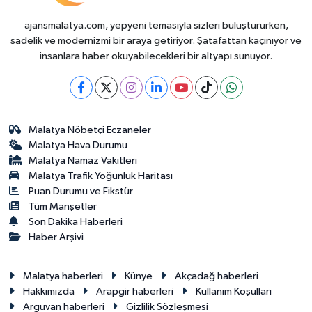
ajansmalatya.com, yepyeni temasıyla sizleri buluştururken,
sadelik ve modernizmi bir araya getiriyor. Şatafattan kaçınıyor ve
insanlara haber okuyabilecekleri bir altyapı sunuyor.
Malatya Nöbetçi Eczaneler
Malatya Hava Durumu
Malatya Namaz Vakitleri
Malatya Trafik Yoğunluk Haritası
Puan Durumu ve Fikstür
Tüm Manşetler
Son Dakika Haberleri
Haber Arşivi
Malatya haberleri
Künye
Akçadağ haberleri
Hakkımızda
Arapgir haberleri
Kullanım Koşulları
Arguvan haberleri
Gizlilik Sözleşmesi