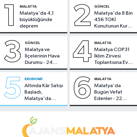
1
2
MALATYA
GÜNCEL
Malatya'da 4,1
Malatya'da 8 Bin
büyüklüğünde
456 TOKİ
deprem
Konutunun Kurası
Bugün Çekiliyor
3
4
GÜNCEL
MALATYA
Malatya ve
Malatya COP31
İlçelerinin Hava
İklim Zirvesi
Durumu - 24
Toplantısına Ev
Temmuz 2026
Sahipliği Yaptı
5
6
EKONOMI
MALATYA
Altında Kâr Satışı
Malatya'da
Başladı,
Bugün Vefat
Malatya'da
Edenler - 22
Makas Ne
Temmuz 2026
Durumda?