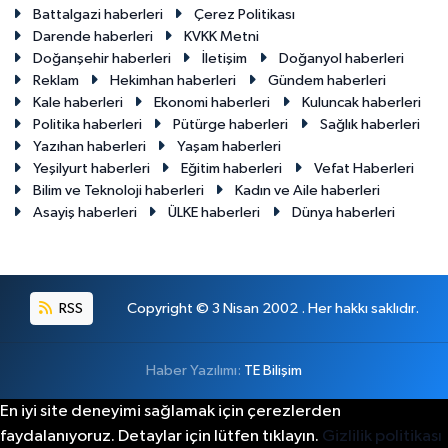
Battalgazi haberleri
Çerez Politikası
Darende haberleri
KVKK Metni
Doğanşehir haberleri
İletişim
Doğanyol haberleri
Reklam
Hekimhan haberleri
Gündem haberleri
Kale haberleri
Ekonomi haberleri
Kuluncak haberleri
Politika haberleri
Pütürge haberleri
Sağlık haberleri
Yazıhan haberleri
Yaşam haberleri
Yeşilyurt haberleri
Eğitim haberleri
Vefat Haberleri
Bilim ve Teknoloji haberleri
Kadın ve Aile haberleri
Asayiş haberleri
ÜLKE haberleri
Dünya haberleri
RSS
Copyright © 3 Nisan 2002 . Her hakkı saklıdır.
Haber Yazılımı:
TE Bilişim
En iyi site deneyimi sağlamak için çerezlerden
faydalanıyoruz. Detaylar için lütfen tıklayın.
Gizlilik politikası