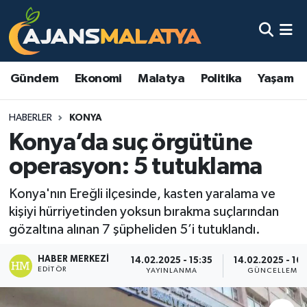
Asayiş
Malatya Nöbetçi Eczaneler
Gündem
Ekonomi
Malatya
Politika
Yaşam
Dünya
Malatya Hava Durumu
HABERLER
KONYA
Eğitim
Malatya Namaz Vakitleri
Konya’da suç örgütüne
Ekonomi
Malatya Trafik Yoğunluk Haritası
operasyon: 5 tutuklama
Gündem
TFF 3.Lig 2.Grup Puan Durumu ve Fikstür
Konya'nın Ereğli ilçesinde, kasten yaralama ve
kişiyi hürriyetinden yoksun bırakma suçlarından
Kadın
Tüm Manşetler
gözaltına alınan 7 şüpheliden 5’i tutuklandı.
HABER MERKEZI
Kültür & Sanat
Son Dakika Haberleri
14.02.2025 - 15:35
14.02.2025 - 16:
EDITÖR
YAYINLANMA
GÜNCELLEME
Magazin
Haber Arşivi