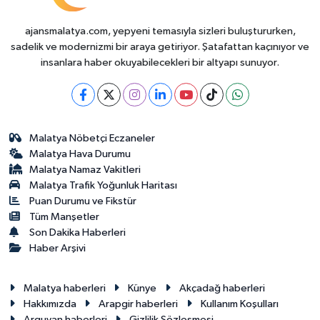
ajansmalatya.com, yepyeni temasıyla sizleri buluştururken,
sadelik ve modernizmi bir araya getiriyor. Şatafattan kaçınıyor ve
insanlara haber okuyabilecekleri bir altyapı sunuyor.
Malatya Nöbetçi Eczaneler
Malatya Hava Durumu
Malatya Namaz Vakitleri
Malatya Trafik Yoğunluk Haritası
Puan Durumu ve Fikstür
Tüm Manşetler
Son Dakika Haberleri
Haber Arşivi
Malatya haberleri
Künye
Akçadağ haberleri
Hakkımızda
Arapgir haberleri
Kullanım Koşulları
Arguvan haberleri
Gizlilik Sözleşmesi