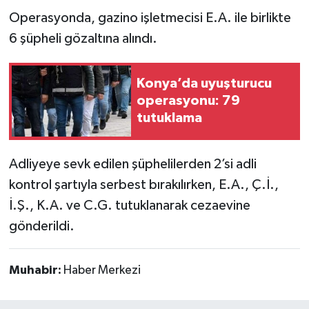
Operasyonda, gazino işletmecisi E.A. ile birlikte
6 şüpheli gözaltına alındı.
Konya’da uyuşturucu
operasyonu: 79
tutuklama
Adliyeye sevk edilen şüphelilerden 2’si adli
kontrol şartıyla serbest bırakılırken, E.A., Ç.İ.,
İ.Ş., K.A. ve C.G. tutuklanarak cezaevine
gönderildi.
Muhabir:
Haber Merkezi