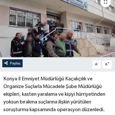
Politika
Sağlık
Spor
Teknoloji
Yaşam
Paylaş
-
+
A
A
Konya İl Emniyet Müdürlüğü Kaçakçılık ve
Organize Suçlarla Mücadele Şube Müdürlüğü
ekipleri, kasten yaralama ve kişiyi hürriyetinden
yoksun bırakma suçlarına ilişkin yürütülen
soruşturma kapsamında operasyon düzenledi.