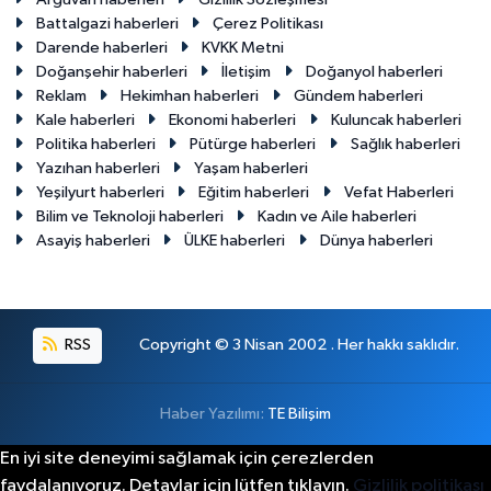
Battalgazi haberleri
Çerez Politikası
Darende haberleri
KVKK Metni
Doğanşehir haberleri
İletişim
Doğanyol haberleri
Reklam
Hekimhan haberleri
Gündem haberleri
Kale haberleri
Ekonomi haberleri
Kuluncak haberleri
Politika haberleri
Pütürge haberleri
Sağlık haberleri
Yazıhan haberleri
Yaşam haberleri
Yeşilyurt haberleri
Eğitim haberleri
Vefat Haberleri
Bilim ve Teknoloji haberleri
Kadın ve Aile haberleri
Asayiş haberleri
ÜLKE haberleri
Dünya haberleri
RSS
Copyright © 3 Nisan 2002 . Her hakkı saklıdır.
Haber Yazılımı:
TE Bilişim
En iyi site deneyimi sağlamak için çerezlerden
faydalanıyoruz. Detaylar için lütfen tıklayın.
Gizlilik politikası