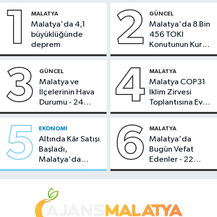
1
2
MALATYA
GÜNCEL
Malatya'da 4,1
Malatya'da 8 Bin
büyüklüğünde
456 TOKİ
deprem
Konutunun Kurası
Bugün Çekiliyor
3
4
GÜNCEL
MALATYA
Malatya ve
Malatya COP31
İlçelerinin Hava
İklim Zirvesi
Durumu - 24
Toplantısına Ev
Temmuz 2026
Sahipliği Yaptı
5
6
EKONOMI
MALATYA
Altında Kâr Satışı
Malatya'da
Başladı,
Bugün Vefat
Malatya'da
Edenler - 22
Makas Ne
Temmuz 2026
Durumda?