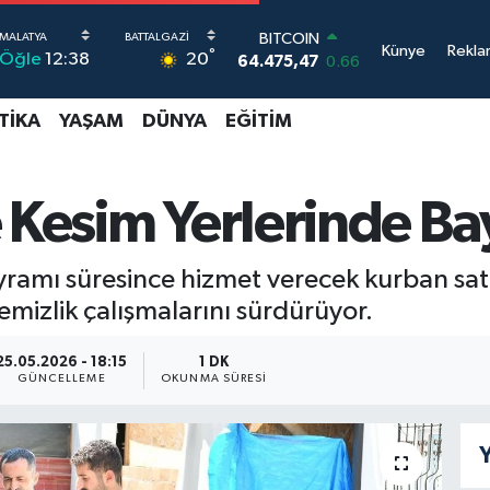
DOLAR
Künye
Rekla
°
20
Öğle
12:38
47,5971
0.05
EURO
55,1336
0.18
TIKA
YAŞAM
DÜNYA
EĞITIM
STERLİN
64,2534
0.22
GRAM ALTIN
6527.85
0.54
e Kesim Yerlerinde B
BİST100
13.703
0
BITCOIN
yramı süresince hizmet verecek kurban sat
64.475,47
0.66
mizlik çalışmalarını sürdürüyor.
25.05.2026 - 18:15
1 DK
GÜNCELLEME
OKUNMA SÜRESI
Y