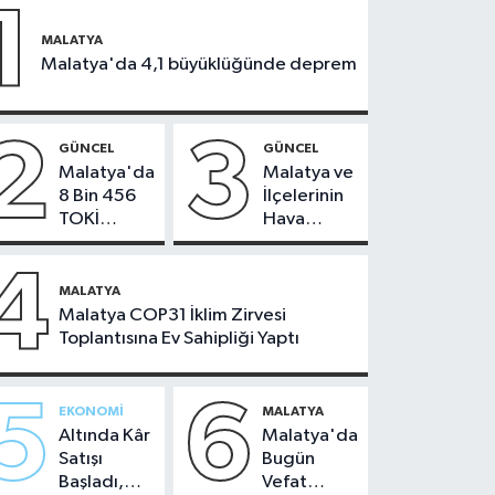
1
MALATYA
Malatya'da 4,1 büyüklüğünde deprem
2
3
GÜNCEL
GÜNCEL
Malatya'da
Malatya ve
8 Bin 456
İlçelerinin
TOKİ
Hava
Konutunun
Durumu -
Kurası
24
4
Bugün
Temmuz
MALATYA
Çekiliyor
2026
Malatya COP31 İklim Zirvesi
Toplantısına Ev Sahipliği Yaptı
5
6
EKONOMI
MALATYA
Altında Kâr
Malatya'da
Satışı
Bugün
Başladı,
Vefat