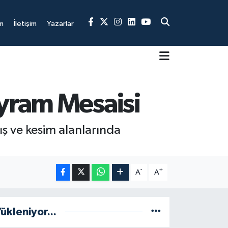
m
İletişim
Yazarlar
ayram Mesaisi
ış ve kesim alanlarında
-
+
A
A
ükleniyor...