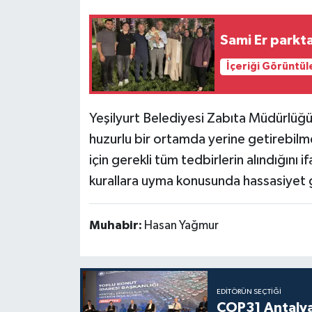
Sami Er parkta
İçeriği Görüntül
Yeşilyurt Belediyesi Zabıta Müdürlüğü y
huzurlu bir ortamda yerine getirebilm
için gerekli tüm tedbirlerin alındığını
kurallara uyma konusunda hassasiyet g
Muhabir:
Hasan Yağmur
EDITÖRÜN SEÇTIĞI
COP31 Antalya