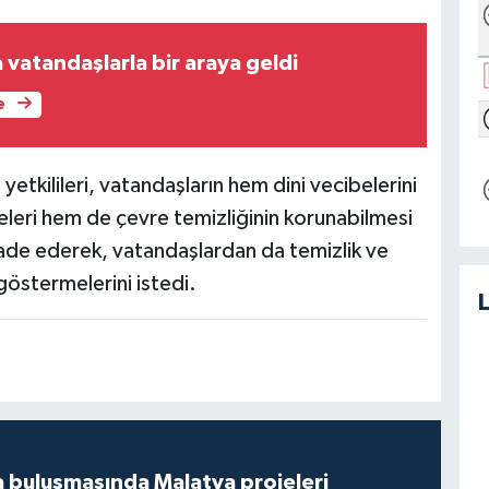
 vatandaşlarla bir araya geldi
e
etkilileri, vatandaşların hem dini vecibelerini
eleri hem de çevre temizliğinin korunabilmesi
 ifade ederek, vatandaşlardan da temizlik ve
östermelerini istedi.
 buluşmasında Malatya projeleri