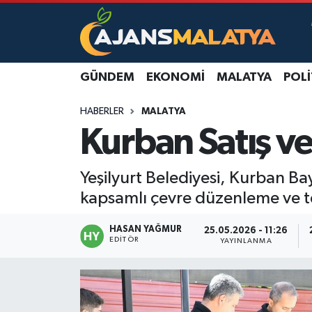
Asayiş
Malatya Nöbetçi Eczaneler
GÜNDEM
EKONOMI
MALATYA
POLI
Dünya
Malatya Hava Durumu
HABERLER
MALATYA
Eğitim
Malatya Namaz Vakitleri
Kurban Satış v
Ekonomi
Malatya Trafik Yoğunluk Haritası
Yeşilyurt Belediyesi, Kurban Ba
Gündem
TFF 3.Lig 2.Grup Puan Durumu ve Fikstür
kapsamlı çevre düzenleme ve te
Kadın
Tüm Manşetler
HASAN YAĞMUR
25.05.2026 - 11:26
EDITÖR
YAYINLANMA
Kültür & Sanat
Son Dakika Haberleri
Magazin
Haber Arşivi