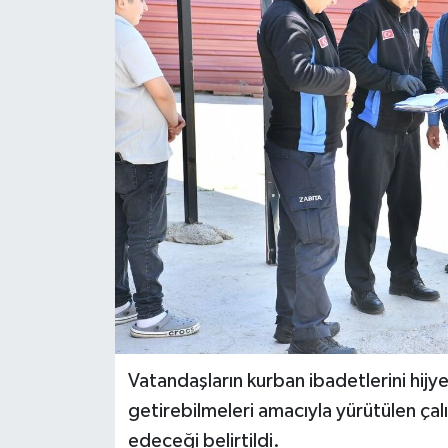
Politika
Sağlık
Spor
Teknoloji
Yaşam
Vatandaşların kurban ibadetlerini hijy
getirebilmeleri amacıyla yürütülen ça
edeceği belirtildi.