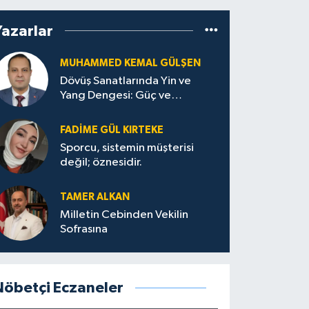
Yazarlar
MUHAMMED KEMAL GÜLŞEN
Dövüş Sanatlarında Yin ve
Yang Dengesi: Güç ve
Sakinliğin Uyumu
FADIME GÜL KIRTEKE
Sporcu, sistemin müşterisi
değil; öznesidir.
TAMER ALKAN
Milletin Cebinden Vekilin
Sofrasına
Nöbetçi Eczaneler