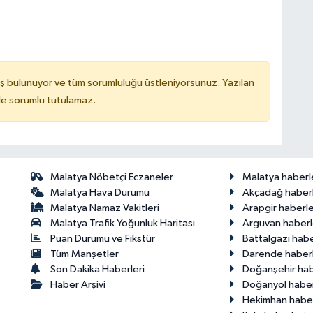
ş bulunuyor ve tüm sorumluluğu üstleniyorsunuz. Yazılan
de sorumlu tutulamaz.
Malatya Nöbetçi Eczaneler
Malatya haberl
Malatya Hava Durumu
Akçadağ haberl
Malatya Namaz Vakitleri
Arapgir haberle
Malatya Trafik Yoğunluk Haritası
Arguvan haberl
Puan Durumu ve Fikstür
Battalgazi habe
Tüm Manşetler
Darende haberl
Son Dakika Haberleri
Doğanşehir hab
Haber Arşivi
Doğanyol haber
Hekimhan haber