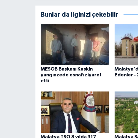
Bunlar da ilginizi çekebilir
MESOB Başkanı Keskin
Malatya'd
yangınzede esnafı ziyaret
Edenler -
etti
Malatya TSO 8 yılda 317
Malatya 