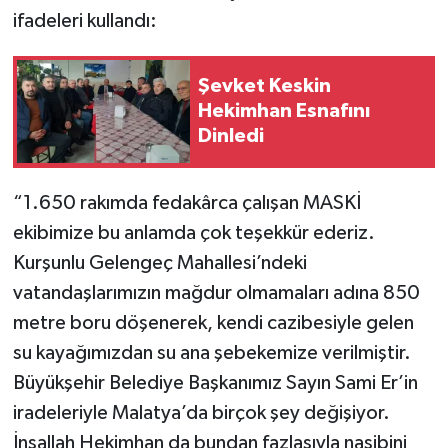
ifadeleri kullandı:
Şevket Keskin
Hekimhan Esnafını
Dinledi
“1.650 rakımda fedakârca çalışan MASKİ
ekibimize bu anlamda çok teşekkür ederiz.
Kurşunlu Gelengeç Mahallesi’ndeki
vatandaşlarımızın mağdur olmamaları adına 850
metre boru döşenerek, kendi cazibesiyle gelen
su kayağımızdan su ana şebekemize verilmiştir.
Büyükşehir Belediye Başkanımız Sayın Sami Er’in
iradeleriyle Malatya’da birçok şey değişiyor.
İnşallah Hekimhan da bundan fazlasıyla nasibini