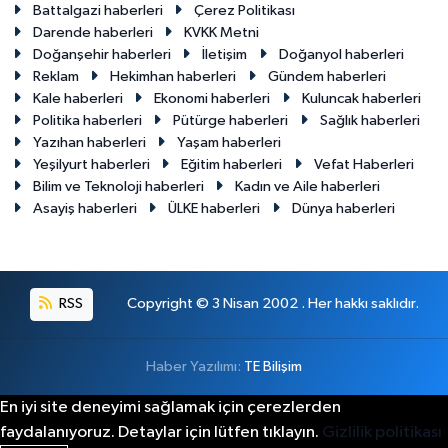
Battalgazi haberleri
Çerez Politikası
Darende haberleri
KVKK Metni
Doğanşehir haberleri
İletişim
Doğanyol haberleri
Reklam
Hekimhan haberleri
Gündem haberleri
Kale haberleri
Ekonomi haberleri
Kuluncak haberleri
Politika haberleri
Pütürge haberleri
Sağlık haberleri
Yazıhan haberleri
Yaşam haberleri
Yeşilyurt haberleri
Eğitim haberleri
Vefat Haberleri
Bilim ve Teknoloji haberleri
Kadın ve Aile haberleri
Asayiş haberleri
ÜLKE haberleri
Dünya haberleri
RSS
Copyright © 3 Nisan 2002 . Her hakkı saklıdır.
Haber Yazılımı:
TE Bilişim
En iyi site deneyimi sağlamak için çerezlerden
faydalanıyoruz. Detaylar için lütfen tıklayın.
Gizlilik politikası