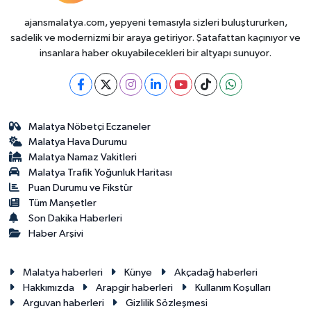
ajansmalatya.com, yepyeni temasıyla sizleri buluştururken,
sadelik ve modernizmi bir araya getiriyor. Şatafattan kaçınıyor ve
insanlara haber okuyabilecekleri bir altyapı sunuyor.
Malatya Nöbetçi Eczaneler
Malatya Hava Durumu
Malatya Namaz Vakitleri
Malatya Trafik Yoğunluk Haritası
Puan Durumu ve Fikstür
Tüm Manşetler
Son Dakika Haberleri
Haber Arşivi
Malatya haberleri
Künye
Akçadağ haberleri
Hakkımızda
Arapgir haberleri
Kullanım Koşulları
Arguvan haberleri
Gizlilik Sözleşmesi