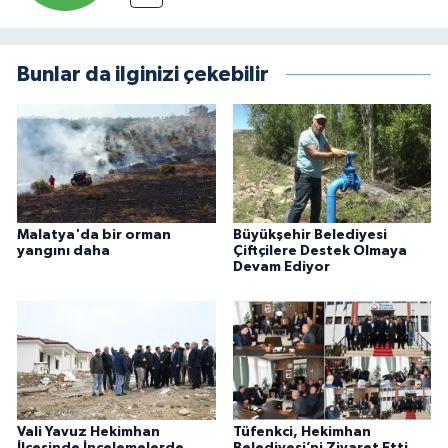
Bunlar da ilginizi çekebilir
Malatya'da bir orman
Büyükşehir Belediyesi
yangını daha
Çiftçilere Destek Olmaya
Devam Ediyor
Vali Yavuz Hekimhan
Tüfenkci, Hekimhan