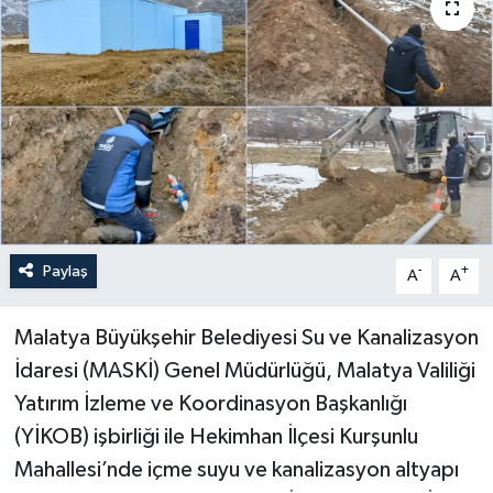
Politika
Sağlık
Spor
Teknoloji
Yaşam
Paylaş
-
+
A
A
Malatya Büyükşehir Belediyesi Su ve Kanalizasyon
İdaresi (MASKİ) Genel Müdürlüğü, Malatya Valiliği
Yatırım İzleme ve Koordinasyon Başkanlığı
(YİKOB) işbirliği ile Hekimhan İlçesi Kurşunlu
Mahallesi’nde içme suyu ve kanalizasyon altyapı