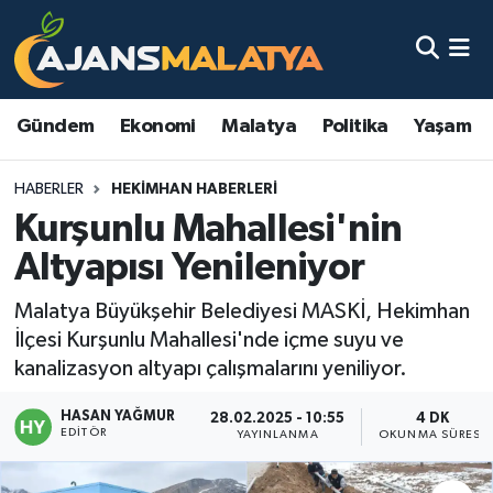
Asayiş
Malatya Nöbetçi Eczaneler
Gündem
Ekonomi
Malatya
Politika
Yaşam
Dünya
Malatya Hava Durumu
HABERLER
HEKIMHAN HABERLERI
Eğitim
Malatya Namaz Vakitleri
Kurşunlu Mahallesi'nin
Ekonomi
Malatya Trafik Yoğunluk Haritası
Altyapısı Yenileniyor
Gündem
TFF 3.Lig 2.Grup Puan Durumu ve Fikstür
Malatya Büyükşehir Belediyesi MASKİ, Hekimhan
İlçesi Kurşunlu Mahallesi'nde içme suyu ve
Kadın
Tüm Manşetler
kanalizasyon altyapı çalışmalarını yeniliyor.
HASAN YAĞMUR
Kültür & Sanat
Son Dakika Haberleri
28.02.2025 - 10:55
4 DK
EDITÖR
YAYINLANMA
OKUNMA SÜRESI
Magazin
Haber Arşivi