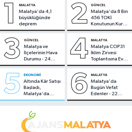
1
2
MALATYA
GÜNCEL
Malatya'da 4,1
Malatya'da 8 Bin
büyüklüğünde
456 TOKİ
deprem
Konutunun Kurası
Bugün Çekiliyor
3
4
GÜNCEL
MALATYA
Malatya ve
Malatya COP31
İlçelerinin Hava
İklim Zirvesi
Durumu - 24
Toplantısına Ev
Temmuz 2026
Sahipliği Yaptı
5
6
EKONOMI
MALATYA
Altında Kâr Satışı
Malatya'da
Başladı,
Bugün Vefat
Malatya'da
Edenler - 22
Makas Ne
Temmuz 2026
Durumda?