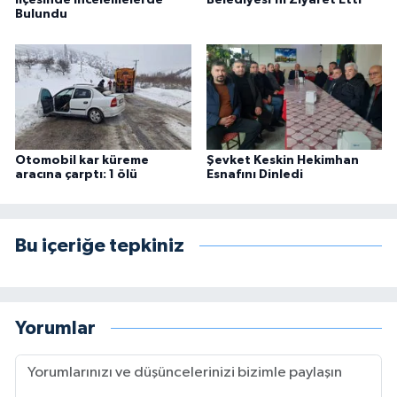
İlçesinde İncelemelerde
Belediyesi’ni Ziyaret Etti
Bulundu
Otomobil kar küreme
Şevket Keskin Hekimhan
aracına çarptı: 1 ölü
Esnafını Dinledi
Bu içeriğe tepkiniz
Yorumlar