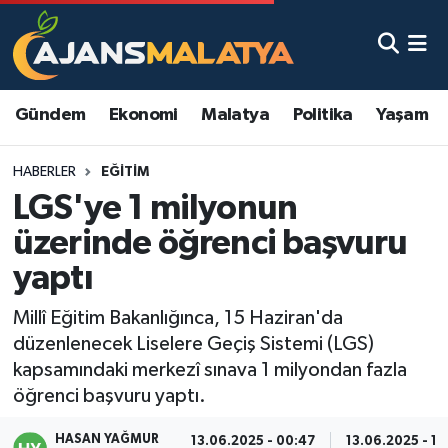
Asayiş
Malatya Nöbetçi Eczaneler
Gündem
Ekonomi
Malatya
Politika
Yaşam
Dünya
Malatya Hava Durumu
HABERLER
EĞITIM
Eğitim
Malatya Namaz Vakitleri
LGS'ye 1 milyonun
Ekonomi
Malatya Trafik Yoğunluk Haritası
üzerinde öğrenci başvuru
yaptı
Gündem
TFF 3.Lig 2.Grup Puan Durumu ve Fikstür
Millî Eğitim Bakanlığınca, 15 Haziran'da
Kadın
Tüm Manşetler
düzenlenecek Liselere Geçiş Sistemi (LGS)
kapsamındaki merkezî sınava 1 milyondan fazla
Kültür & Sanat
Son Dakika Haberleri
öğrenci başvuru yaptı.
Magazin
Haber Arşivi
HASAN YAĞMUR
13.06.2025 - 00:47
13.06.2025 - 10