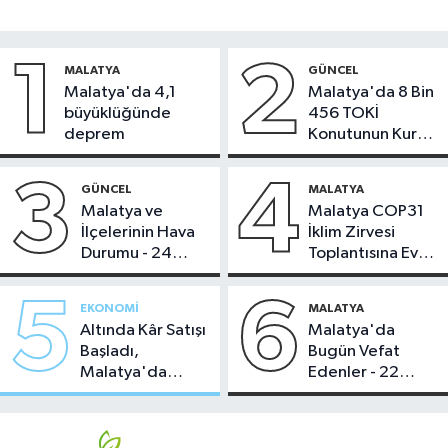
1
2
MALATYA
GÜNCEL
Malatya'da 4,1
Malatya'da 8 Bin
büyüklüğünde
456 TOKİ
deprem
Konutunun Kurası
Bugün Çekiliyor
3
4
GÜNCEL
MALATYA
Malatya ve
Malatya COP31
İlçelerinin Hava
İklim Zirvesi
Durumu - 24
Toplantısına Ev
Temmuz 2026
Sahipliği Yaptı
5
6
EKONOMI
MALATYA
Altında Kâr Satışı
Malatya'da
Başladı,
Bugün Vefat
Malatya'da
Edenler - 22
Makas Ne
Temmuz 2026
Durumda?