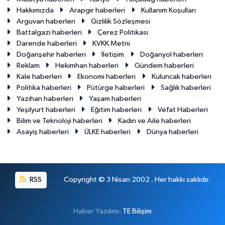
Hakkımızda
Arapgir haberleri
Kullanım Koşulları
Arguvan haberleri
Gizlilik Sözleşmesi
Battalgazi haberleri
Çerez Politikası
Darende haberleri
KVKK Metni
Doğanşehir haberleri
İletişim
Doğanyol haberleri
Reklam
Hekimhan haberleri
Gündem haberleri
Kale haberleri
Ekonomi haberleri
Kuluncak haberleri
Politika haberleri
Pütürge haberleri
Sağlık haberleri
Yazıhan haberleri
Yaşam haberleri
Yeşilyurt haberleri
Eğitim haberleri
Vefat Haberleri
Bilim ve Teknoloji haberleri
Kadın ve Aile haberleri
Asayiş haberleri
ÜLKE haberleri
Dünya haberleri
RSS
Copyright © 3 Nisan 2002 . Her hakkı saklıdır.
Haber Yazılımı:
TE Bilişim