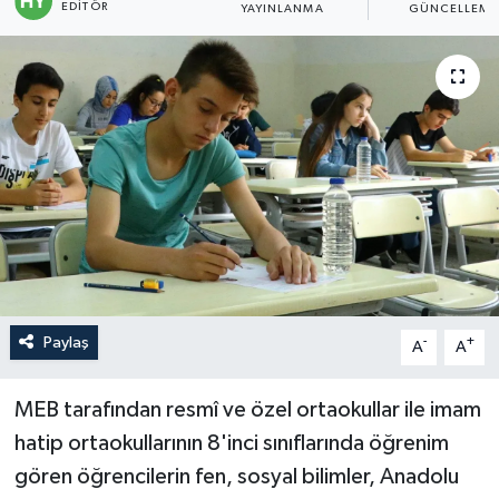
EDITÖR
YAYINLANMA
GÜNCELLEME
Politika
Sağlık
Spor
Teknoloji
Yaşam
Paylaş
-
+
A
A
MEB tarafından resmî ve özel ortaokullar ile imam
hatip ortaokullarının 8'inci sınıflarında öğrenim
gören öğrencilerin fen, sosyal bilimler, Anadolu