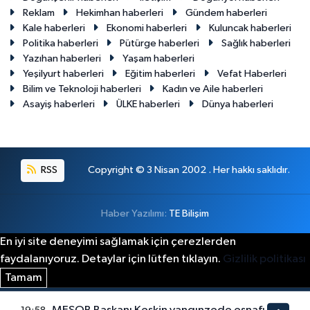
Reklam
Hekimhan haberleri
Gündem haberleri
Kale haberleri
Ekonomi haberleri
Kuluncak haberleri
Politika haberleri
Pütürge haberleri
Sağlık haberleri
Yazıhan haberleri
Yaşam haberleri
Yeşilyurt haberleri
Eğitim haberleri
Vefat Haberleri
Bilim ve Teknoloji haberleri
Kadın ve Aile haberleri
Asayiş haberleri
ÜLKE haberleri
Dünya haberleri
RSS
Copyright © 3 Nisan 2002 . Her hakkı saklıdır.
Haber Yazılımı:
TE Bilişim
En iyi site deneyimi sağlamak için çerezlerden
faydalanıyoruz. Detaylar için lütfen tıklayın.
Gizlilik politikası
Tamam