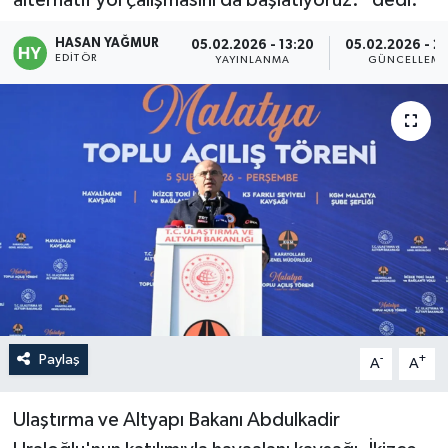
Politika
HASAN YAĞMUR
05.02.2026 - 13:20
05.02.2026 - 2
EDITÖR
YAYINLANMA
GÜNCELLEM
Sağlık
Spor
Teknoloji
Yaşam
Paylaş
-
+
A
A
Ulaştırma ve Altyapı Bakanı Abdulkadir