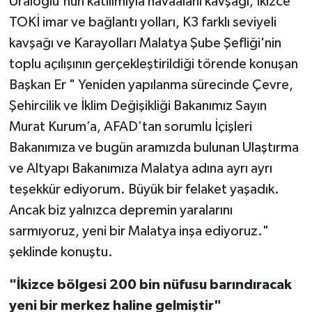
Uraloğlu'nun katılımıyla havaalanı kavşağı, İkizce
TOKİ imar ve bağlantı yolları, K3 farklı seviyeli
kavşağı ve Karayolları Malatya Şube Şefliği'nin
toplu açılışının gerçekleştirildiği törende konuşan
Başkan Er " Yeniden yapılanma sürecinde Çevre,
Şehircilik ve İklim Değişikliği Bakanımız Sayın
Murat Kurum’a, AFAD’tan sorumlu İçişleri
Bakanımıza ve bugün aramızda bulunan Ulaştırma
ve Altyapı Bakanımıza Malatya adına ayrı ayrı
teşekkür ediyorum. Büyük bir felaket yaşadık.
Ancak biz yalnızca depremin yaralarını
sarmıyoruz, yeni bir Malatya inşa ediyoruz."
şeklinde konuştu.
"İkizce bölgesi 200 bin nüfusu barındıracak
yeni bir merkez haline gelmiştir"