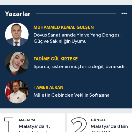
Yazarlar
MUHAMMED KEMAL GÜLŞEN
Dövüş Sanatlarında Yin ve Yang Dengesi:
Güç ve Sakinliğin Uyumu
FADIME GÜL KIRTEKE
Sporcu, sistemin müşterisi değil; öznesidir.
TAMER ALKAN
Milletin Cebinden Vekilin Sofrasına
1
2
MALATYA
GÜNCEL
Malatya'da 4,1
Malatya'da 8 Bin