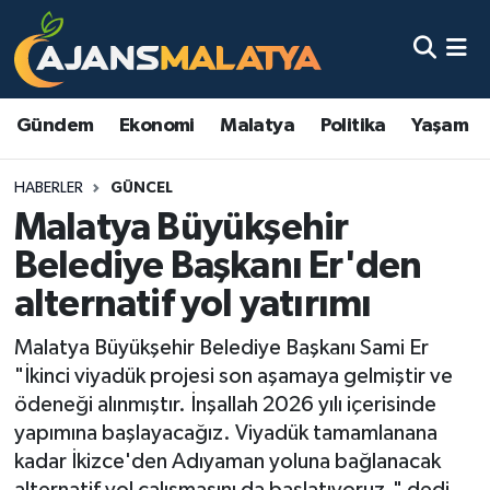
Asayiş
Malatya Nöbetçi Eczaneler
Gündem
Ekonomi
Malatya
Politika
Yaşam
Dünya
Malatya Hava Durumu
HABERLER
GÜNCEL
Eğitim
Malatya Namaz Vakitleri
Malatya Büyükşehir
Ekonomi
Malatya Trafik Yoğunluk Haritası
Belediye Başkanı Er'den
alternatif yol yatırımı
Gündem
TFF 3.Lig 2.Grup Puan Durumu ve Fikstür
Malatya Büyükşehir Belediye Başkanı Sami Er
Kadın
Tüm Manşetler
"İkinci viyadük projesi son aşamaya gelmiştir ve
ödeneği alınmıştır. İnşallah 2026 yılı içerisinde
Kültür & Sanat
Son Dakika Haberleri
yapımına başlayacağız. Viyadük tamamlanana
kadar İkizce'den Adıyaman yoluna bağlanacak
Magazin
Haber Arşivi
alternatif yol çalışmasını da başlatıyoruz." dedi.