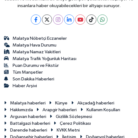
insanlara haber okuyabilecekleri bir altyapı sunuyor.
Malatya Nöbetçi Eczaneler
Malatya Hava Durumu
Malatya Namaz Vakitleri
Malatya Trafik Yoğunluk Haritası
Puan Durumu ve Fikstür
Tüm Manşetler
Son Dakika Haberleri
Haber Arşivi
Malatya haberleri
Künye
Akçadağ haberleri
Hakkımızda
Arapgir haberleri
Kullanım Koşulları
Arguvan haberleri
Gizlilik Sözleşmesi
Battalgazi haberleri
Çerez Politikası
Darende haberleri
KVKK Metni
Doğanşehir haberleri
İletişim
Doğanyol haberleri