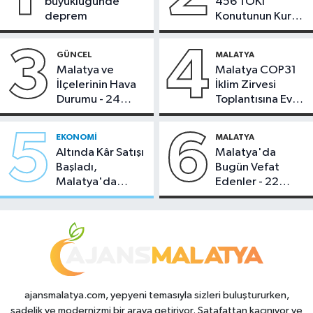
büyüklüğünde
456 TOKİ
deprem
Konutunun Kurası
Bugün Çekiliyor
3
4
GÜNCEL
MALATYA
Malatya ve
Malatya COP31
İlçelerinin Hava
İklim Zirvesi
Durumu - 24
Toplantısına Ev
Temmuz 2026
Sahipliği Yaptı
5
6
EKONOMI
MALATYA
Altında Kâr Satışı
Malatya'da
Başladı,
Bugün Vefat
Malatya'da
Edenler - 22
Makas Ne
Temmuz 2026
Durumda?
ajansmalatya.com, yepyeni temasıyla sizleri buluştururken,
sadelik ve modernizmi bir araya getiriyor. Şatafattan kaçınıyor ve