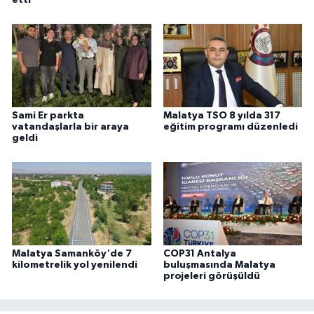
etti
Sami Er parkta
Malatya TSO 8 yılda 317
vatandaşlarla bir araya
eğitim programı düzenledi
geldi
Malatya Samanköy'de 7
COP31 Antalya
kilometrelik yol yenilendi
buluşmasında Malatya
projeleri görüşüldü