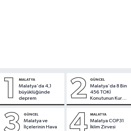
1
2
MALATYA
GÜNCEL
Malatya'da 4,1
Malatya'da 8 Bin
büyüklüğünde
456 TOKİ
deprem
Konutunun Kurası
Bugün Çekiliyor
3
4
GÜNCEL
MALATYA
Malatya ve
Malatya COP31
İlçelerinin Hava
İklim Zirvesi