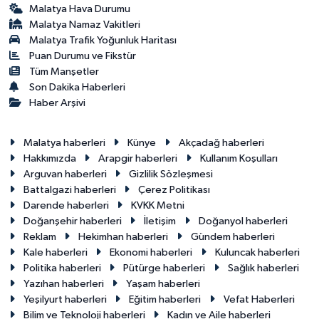
Malatya Hava Durumu
Malatya Namaz Vakitleri
Malatya Trafik Yoğunluk Haritası
Puan Durumu ve Fikstür
Tüm Manşetler
Son Dakika Haberleri
Haber Arşivi
Malatya haberleri
Künye
Akçadağ haberleri
Hakkımızda
Arapgir haberleri
Kullanım Koşulları
Arguvan haberleri
Gizlilik Sözleşmesi
Battalgazi haberleri
Çerez Politikası
Darende haberleri
KVKK Metni
Doğanşehir haberleri
İletişim
Doğanyol haberleri
Reklam
Hekimhan haberleri
Gündem haberleri
Kale haberleri
Ekonomi haberleri
Kuluncak haberleri
Politika haberleri
Pütürge haberleri
Sağlık haberleri
Yazıhan haberleri
Yaşam haberleri
Yeşilyurt haberleri
Eğitim haberleri
Vefat Haberleri
Bilim ve Teknoloji haberleri
Kadın ve Aile haberleri