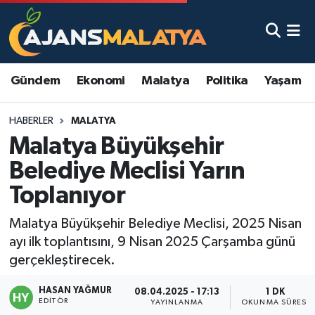
Asayiş
Malatya Nöbetçi Eczaneler
Gündem
Ekonomi
Malatya
Politika
Yaşam
Dünya
Malatya Hava Durumu
HABERLER
MALATYA
Eğitim
Malatya Namaz Vakitleri
Malatya Büyükşehir
Ekonomi
Malatya Trafik Yoğunluk Haritası
Belediye Meclisi Yarın
Toplanıyor
Gündem
TFF 3.Lig 2.Grup Puan Durumu ve Fikstür
Malatya Büyükşehir Belediye Meclisi, 2025 Nisan
Kadın
Tüm Manşetler
ayı ilk toplantısını, 9 Nisan 2025 Çarşamba günü
gerçekleştirecek.
Kültür & Sanat
Son Dakika Haberleri
HASAN YAĞMUR
08.04.2025 - 17:13
1 DK
EDITÖR
Magazin
Haber Arşivi
YAYINLANMA
OKUNMA SÜRESI