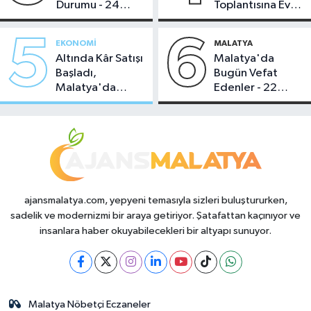
Durumu - 24
Toplantısına Ev
Temmuz 2026
Sahipliği Yaptı
5
6
EKONOMI
MALATYA
Altında Kâr Satışı
Malatya'da
Başladı,
Bugün Vefat
Malatya'da
Edenler - 22
Makas Ne
Temmuz 2026
Durumda?
ajansmalatya.com, yepyeni temasıyla sizleri buluştururken,
sadelik ve modernizmi bir araya getiriyor. Şatafattan kaçınıyor ve
insanlara haber okuyabilecekleri bir altyapı sunuyor.
Malatya Nöbetçi Eczaneler